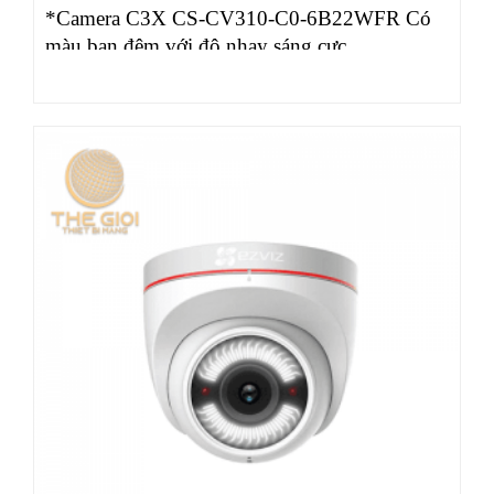
*Camera C3X CS-CV310-C0-6B22WFR Có
màu ban đêm với độ nhạy sáng cực…