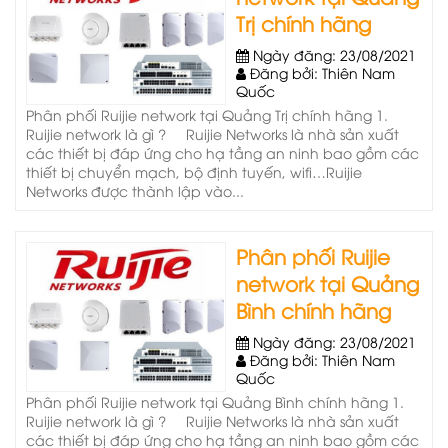
Trị chính hãng
Ngày đăng: 23/08/2021
Đăng bởi: Thiên Nam
Quốc
Phân phối Ruijie network tại Quảng Trị chính hãng 1.
Ruijie network là gì ? Ruijie Networks là nhà sản xuất
các thiết bị đáp ứng cho hạ tầng an ninh bao gồm các
thiết bị chuyển mạch, bộ định tuyến, wifi…Ruijie
Networks được thành lập vào...
Phân phối Ruijie
network tại Quảng
Bình chính hãng
Ngày đăng: 23/08/2021
Đăng bởi: Thiên Nam
Quốc
Phân phối Ruijie network tại Quảng Bình chính hãng 1.
Ruijie network là gì ? Ruijie Networks là nhà sản xuất
các thiết bị đáp ứng cho hạ tầng an ninh bao gồm các