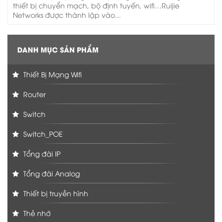
thiết bị chuyển mạch, bộ định tuyến, wifi…Ruijie
Networks được thành lập vào...
DANH MỤC SẢN PHẨM
Thiết Bị Mạng Wifi
Router
Switch
Switch_POE
Tổng đài IP
Tổng đài Analog
Thiết bị truyền hình
Thẻ nhớ