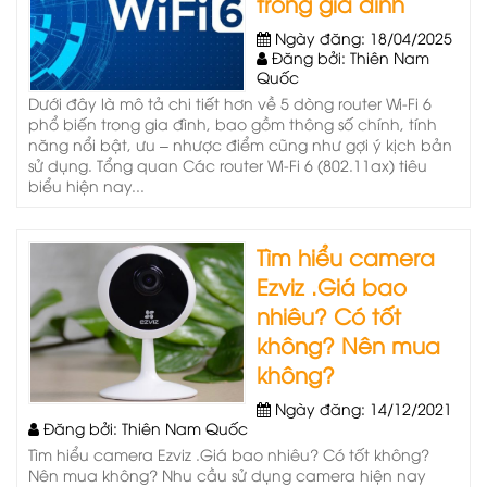
trong gia đình
Ngày đăng: 18/04/2025
Đăng bởi: Thiên Nam
Quốc
Dưới đây là mô tả chi tiết hơn về 5 dòng router Wi‑Fi 6
phổ biến trong gia đình, bao gồm thông số chính, tính
năng nổi bật, ưu – nhược điểm cũng như gợi ý kịch bản
sử dụng. Tổng quan Các router Wi‑Fi 6 (802.11ax) tiêu
biểu hiện nay...
Tìm hiểu camera
Ezviz .Giá bao
nhiêu? Có tốt
không? Nên mua
không?
Ngày đăng: 14/12/2021
Đăng bởi: Thiên Nam Quốc
Tìm hiểu camera Ezviz .Giá bao nhiêu? Có tốt không?
Nên mua không? Nhu cầu sử dụng camera hiện nay