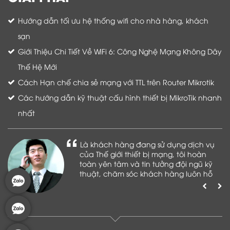
Hướng dẫn tối ưu hệ thống wifi cho nhà hàng, khách
sạn
Giới Thiệu Chi Tiết Về WiFi 6: Công Nghệ Mạng Không Dây
Thế Hệ Mới
Cách Hạn chế chia sẻ mạng với TTL trên Router Mikrotik
Các hướng dẫn kỹ thuật cấu hình thiết bị MikroTik nhanh
nhất
Là khách hàng đang sử dụng dịch vụ
của Thế giới thiết bị mạng, tôi hoàn
toàn yên tâm và tin tưởng đội ngũ kỹ
thuật, chăm sóc khách hàng luôn hỗ
trợ khách hàng nhiệt tình