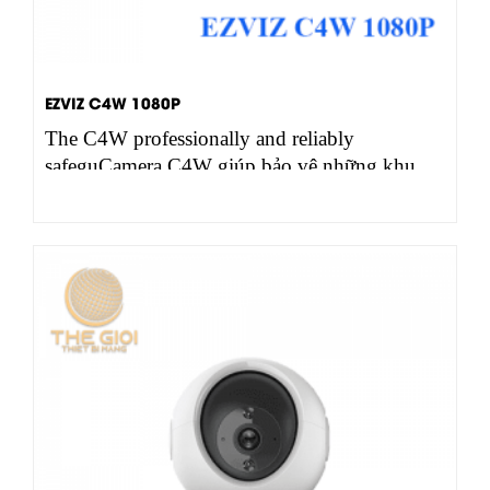
EZVIZ C4W 1080P
The C4W professionally and reliably
safeguCamera C4W giúp bảo vệ những khu…