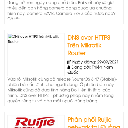
đang trở nên ngày càng phổ biến. Bài viết này sẽ giới
thiệu đến bạn hãng camera đang được ưa chuộng
hiện nay, camera EZVIZ. Camera EZVIZ của nước nào?
Có tốt...
DNS over HTTPS
Trên Mikrotik
Router
Ngày đăng: 29/09/2021
Đăng bởi: Thiên Nam
Quốc
Vừa rồi Mikrotik cũng đã release RouterOS 6.47 (Stable)-
phiên bản ổn định cho người dùng. Ở phiên bản này
Mikrotik cũng đã đưa tính năng DoH lên thiết bị của
mình. DNS over HTTPS – phương pháp này nhằm tăng
quyền riêng tư và bảo mật người dùng bằng...
Phân phối Ruijie
network tại Quảng