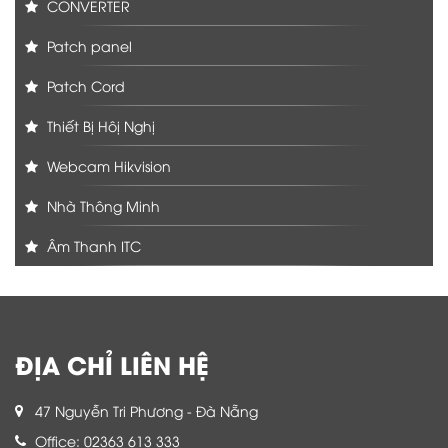
CONVERTER
Patch panel
Patch Cord
Thiết Bị Hôị Nghị
Webcam Hikvision
Nhà Thông Minh
Âm Thanh ITC
ĐỊA CHỈ LIÊN HỆ
47 Nguyễn Tri Phương - Đà Nẵng
Office: 02363 613 333