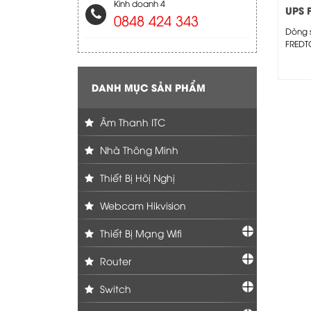
Kinh doanh 4
UPS 
0848 424 343
F99VR
Dòng 
FREDT
Conver
(1-10 
DANH MỤC SẢN PHẨM
Âm Thanh ITC
Nhà Thông Minh
Thiết Bị Hôị Nghị
Webcam Hikvision
Thiết Bị Mạng Wifi
Router
Switch