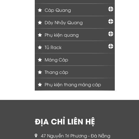
Cáp Quang
Dây Nhảy Quang
Phụ kiện quang
Tủ Rack
Máng Cáp
Thang cáp
Phụ kiện thang máng cáp
ĐỊA CHỈ LIÊN HỆ
47 Nguyễn Tri Phương - Đà Nẵng