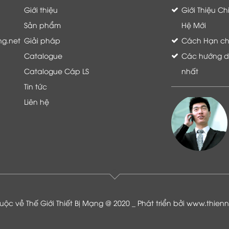
Giới thiệu
Giới Thiệu C
Sản phẩm
Hệ Mới
ng.net
Giải pháp
Cách Hạn chế 
Catalogue
Các hướng dẫ
Catalogue Cáp LS
nhất
Tin tức
Liên hệ
Là khách hàng đang sử dụng dịch vụ của
Thế giới thiết bị mạng, tôi hoàn toàn yên
tâm và tin tưởng đội ngũ kỹ thuật, chăm
sóc khách hàng luôn hỗ trợ khách hàng
nhiệt tình
ộc về Thế Giới Thiết Bị Mạng @ 2020 _ Phát triển bởi
www.thien