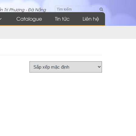
n Tri Phương - Đà Nẵng
Catalogue
Tin tức
Liên hệ