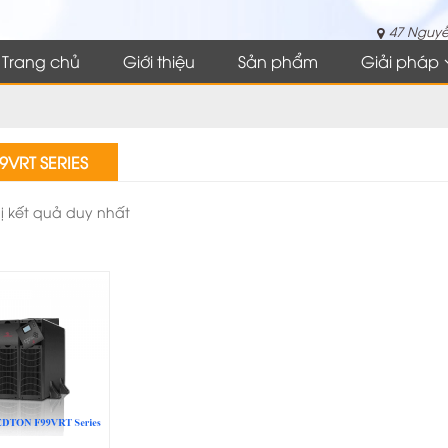
47 Nguyễ
Trang chủ
Giới thiệu
Sản phẩm
Giải pháp
9VRT SERIES
hị kết quả duy nhất