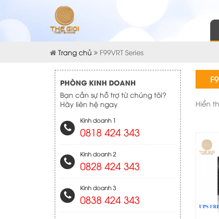
Trang chủ
F99VRT Series
F9
PHÒNG KINH DOANH
Bạn cần sự hỗ trợ từ chúng tôi?
Hiển t
Hãy liên hệ ngay
Kinh doanh 1
0818 424 343
Kinh doanh 2
0828 424 343
Kinh doanh 3
0838 424 343