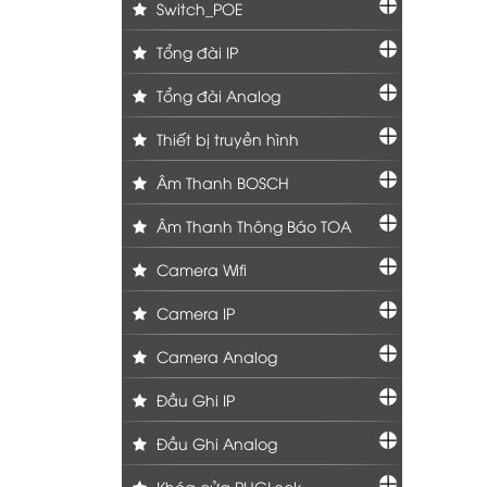
Switch_POE
Tổng đài IP
Tổng đài Analog
Thiết bị truyền hình
Âm Thanh BOSCH
Âm Thanh Thông Báo TOA
Camera Wifi
Camera IP
Camera Analog
Đầu Ghi IP
Đầu Ghi Analog
Khóa cửa PHGLock