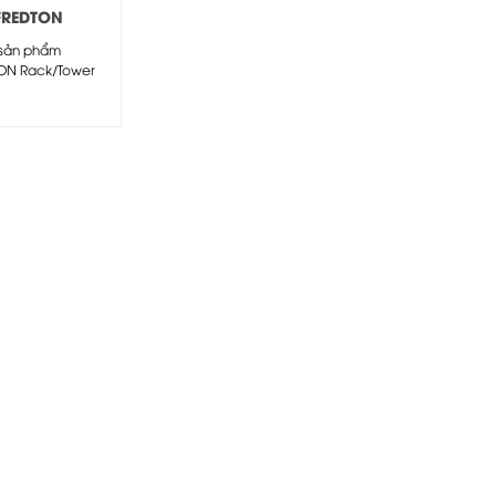
FREDTON
T Series
sản phẩm
ON Rack/Tower
tible Online UPS
kVA) sử dụng...