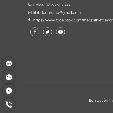
Office: 02363 613 333
kinhdoanh.tnq@gmail.com
https://www.facebook.com/thegioithietbima
Là khách hàng đang sử dụng dịch vụ của
Thế giới thiết bị mạng, tôi hoàn toàn yên
tâm và tin tưởng đội ngũ kỹ thuật, chăm
sóc khách hàng luôn hỗ trợ khách hàng
nhiệt tình
Bản quyền thu