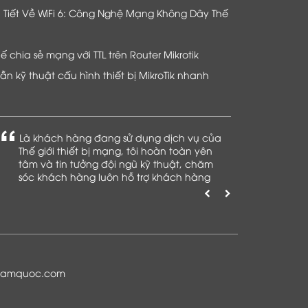
hi Tiết Về WiFi 6: Công Nghệ Mạng Không Dây Thế
chia sẻ mạng với TTL trên Router Mikrotik
n kỹ thuật cấu hình thiết bị MikroTik nhanh
Là khách hàng đang sử dụng dịch vụ của
Thế giới thiết bị mạng, tôi hoàn toàn yên
tâm và tin tưởng đội ngũ kỹ thuật, chăm
sóc khách hàng luôn hỗ trợ khách hàng
nhiệt tình
namquoc.com