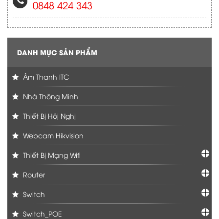
0848 424 343
DANH MỤC SẢN PHẨM
Âm Thanh ITC
Nhà Thông Minh
Thiết Bị Hôị Nghị
Webcam Hikvision
Thiết Bị Mạng Wifi
Router
Switch
Switch_POE