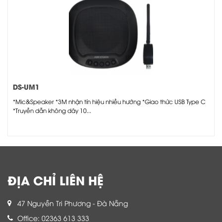
DS-UM1
*Mic&Speaker *3M nhận tín hiệu nhiều hướng *Giao thức USB Type C
*Truyền dẫn không dây 10...
ĐỊA CHỈ LIÊN HỆ
47 Nguyễn Tri Phương - Đà Nẵng
Office: 02363 613 333