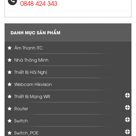
0848 424 343
DANH MỤC SẢN PHẨM
Âm Thanh ITC
Nhà Thông Minh
Thiết Bị Hôị Nghị
Webcam Hikvision
Thiết Bị Mạng Wifi
Router
Switch
Switch_POE