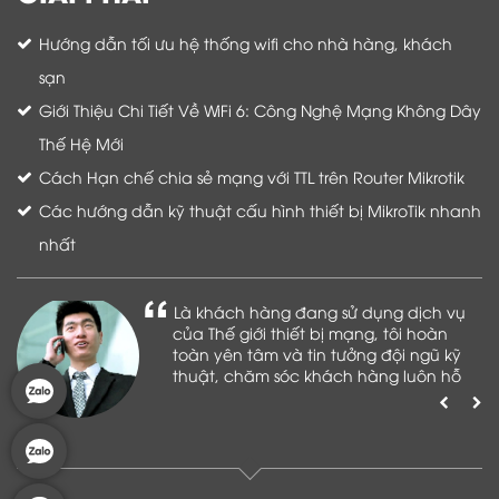
Hướng dẫn tối ưu hệ thống wifi cho nhà hàng, khách
sạn
Giới Thiệu Chi Tiết Về WiFi 6: Công Nghệ Mạng Không Dây
Thế Hệ Mới
Cách Hạn chế chia sẻ mạng với TTL trên Router Mikrotik
Các hướng dẫn kỹ thuật cấu hình thiết bị MikroTik nhanh
nhất
Là khách hàng đang sử dụng dịch vụ
của Thế giới thiết bị mạng, tôi hoàn
toàn yên tâm và tin tưởng đội ngũ kỹ
thuật, chăm sóc khách hàng luôn hỗ
trợ khách hàng nhiệt tình