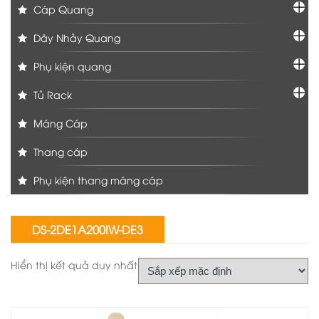
Cáp Quang
Dây Nhảy Quang
Phụ kiện quang
Tủ Rack
Máng Cáp
Thang cáp
Phụ kiện thang máng cáp
DS-2DE1A200IW-DE3
Hiển thị kết quả duy nhất