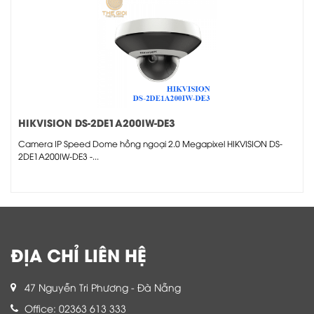
HIKVISION DS-2DE1A200IW-DE3
Camera IP Speed Dome hồng ngoại 2.0 Megapixel HIKVISION DS-
2DE1A200IW-DE3 -...
ĐỊA CHỈ LIÊN HỆ
47 Nguyễn Tri Phương - Đà Nẵng
Office: 02363 613 333