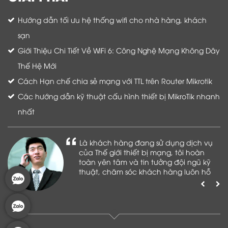
Hướng dẫn tối ưu hệ thống wifi cho nhà hàng, khách
sạn
Giới Thiệu Chi Tiết Về WiFi 6: Công Nghệ Mạng Không Dây
Thế Hệ Mới
Cách Hạn chế chia sẻ mạng với TTL trên Router Mikrotik
Các hướng dẫn kỹ thuật cấu hình thiết bị MikroTik nhanh
nhất
Là khách hàng đang sử dụng dịch vụ
của Thế giới thiết bị mạng, tôi hoàn
toàn yên tâm và tin tưởng đội ngũ kỹ
thuật, chăm sóc khách hàng luôn hỗ
trợ khách hàng nhiệt tình