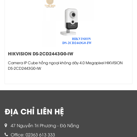
HIKVISION DS-2CD2443G0-IW
Camera IP Cube hồng ngoại không dây 4.0 Megapixel HIKVISION
DS-2CD2443G0-IW
ĐỊA CHỈ LIÊN HỆ
47 Nguyễn Tri Phương - Đà Nẵng
Office: 02363 613 333