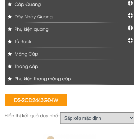
Cáp Quang
Dây Nhảy Quang
Phụ kiện quang
Tủ Rack
Máng Cáp
Thang cáp
Phụ kiện thang máng cáp
DS-2CD2443G0-IW
Hiển thị kết quả duy nhất