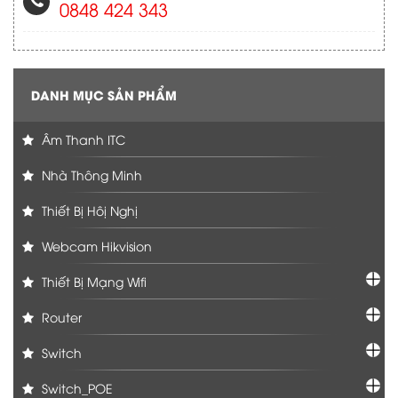
0848 424 343
DANH MỤC SẢN PHẨM
Âm Thanh ITC
Nhà Thông Minh
Thiết Bị Hôị Nghị
Webcam Hikvision
Thiết Bị Mạng Wifi
Router
Switch
Switch_POE