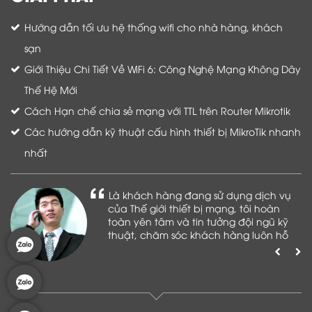
Hướng dẫn tối ưu hệ thống wifi cho nhà hàng, khách
sạn
Giới Thiệu Chi Tiết Về WiFi 6: Công Nghệ Mạng Không Dây
Thế Hệ Mới
Cách Hạn chế chia sẻ mạng với TTL trên Router Mikrotik
Các hướng dẫn kỹ thuật cấu hình thiết bị MikroTik nhanh
nhất
Là khách hàng đang sử dụng dịch vụ
của Thế giới thiết bị mạng, tôi hoàn
toàn yên tâm và tin tưởng đội ngũ kỹ
thuật, chăm sóc khách hàng luôn hỗ
trợ khách hàng nhiệt tình