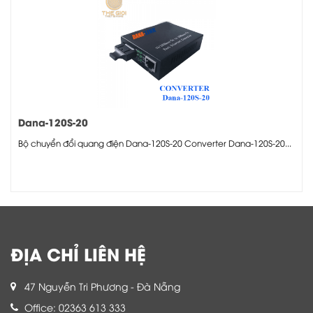
Dana-120S-20
Bộ chuyển đổi quang điện Dana-120S-20 Converter Dana-120S-20...
ĐỊA CHỈ LIÊN HỆ
47 Nguyễn Tri Phương - Đà Nẵng
Office: 02363 613 333