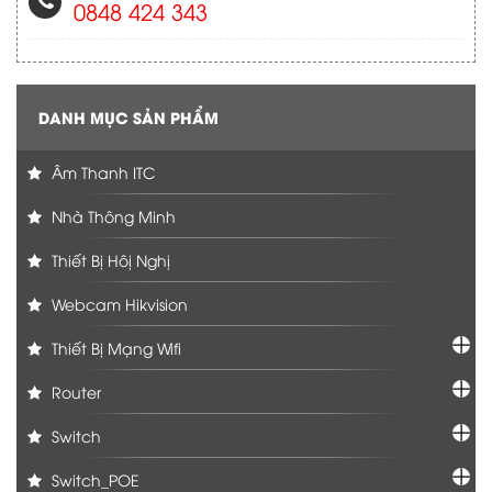
0848 424 343
DANH MỤC SẢN PHẨM
Âm Thanh ITC
Nhà Thông Minh
Thiết Bị Hôị Nghị
Webcam Hikvision
Thiết Bị Mạng Wifi
Router
Switch
Switch_POE