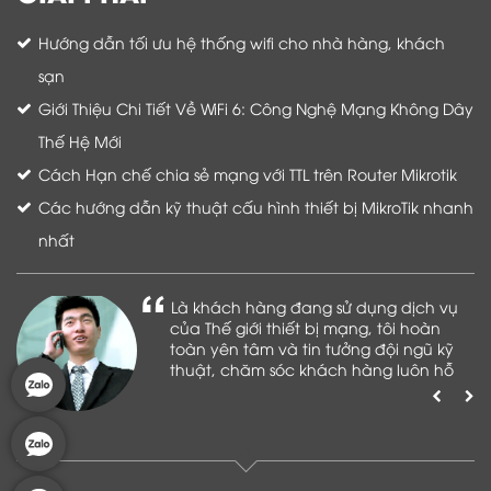
Hướng dẫn tối ưu hệ thống wifi cho nhà hàng, khách
sạn
Giới Thiệu Chi Tiết Về WiFi 6: Công Nghệ Mạng Không Dây
Thế Hệ Mới
Cách Hạn chế chia sẻ mạng với TTL trên Router Mikrotik
Các hướng dẫn kỹ thuật cấu hình thiết bị MikroTik nhanh
nhất
Là khách hàng đang sử dụng dịch vụ
của Thế giới thiết bị mạng, tôi hoàn
toàn yên tâm và tin tưởng đội ngũ kỹ
thuật, chăm sóc khách hàng luôn hỗ
trợ khách hàng nhiệt tình