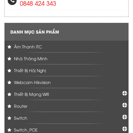
0848 424 343
DANH MỤC SẢN PHẨM
Âm Thanh ITC
Nhà Thông Minh
Thiết Bị Hôị Nghị
Webcam Hikvision
Thiết Bị Mạng Wifi
Router
Switch
Switch_POE