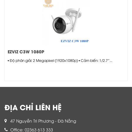
EZVIZ C3W 1080P
• Độ phân giải: 2 Megapixel (1920x1080p) • Cảm biến: 1/2.7”...
ĐỊA CHỈ LIÊN HỆ
47 Nguyễn Tri Phương - Đà Nẵng
Office: 02363 613 333