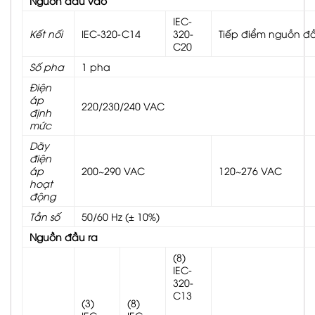
Nguồn đầu vào
IEC-
Kết nối
IEC-320-C14
320-
Tiếp điểm nguồn đ
C20
Số pha
1 pha
Điện
áp
220/230/240 VAC
định
mức
Dãy
điện
áp
200~290 VAC
120~276 VAC
hoạt
động
Tần số
50/60 Hz (± 10%)
Nguồn đầu ra
(8)
IEC-
320-
C13
(3)
(8)