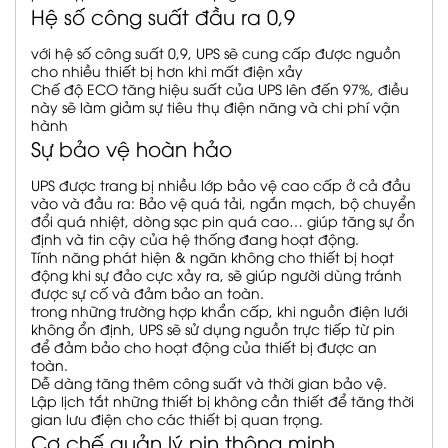
Hệ số công suất đầu ra 0,9
với hệ số công suất 0,9, UPS sẽ cung cấp được nguồn
cho nhiều thiết bị hơn khi mất điện xảy
Chế độ ECO tăng hiệu suất của UPS lên đến 97%, điều
này sẽ làm giảm sự tiêu thụ điện năng và chi phí vận
hành
Sự bảo vệ hoàn hảo
UPS được trang bị nhiều lớp bảo vệ cao cấp ở cả đầu
vào và đầu ra: Bảo vệ quá tải, ngắn mạch, bộ chuyển
đổi quá nhiệt, dòng sạc pin quá cao… giúp tăng sự ổn
định và tin cậy của hệ thống đang hoạt động.
Tính năng phát hiện & ngăn không cho thiết bị hoạt
động khi sự đảo cực xảy ra, sẽ giúp người dùng tránh
được sự cố và đảm bảo an toàn.
trong những trường hợp khẩn cấp, khi nguồn điện lưới
không ổn định, UPS sẽ sử dụng nguồn trực tiếp từ pin
để đảm bảo cho hoạt động của thiết bị được an
toàn.
Dễ dàng tăng thêm công suất và thời gian bảo vệ.
Lập lịch tắt những thiết bị không cần thiết để tăng thời
gian lưu điện cho các thiết bị quan trọng.
Cơ chế quản lý pin thông minh