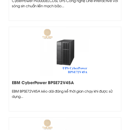
CyberPower PR3000ELCDSL UPS Công nghệ Line-interactive với
sóng sin chuẩn liền mạch bảo...
EBM CyberPower BPSE72V45A
EBM BPSE72V45A kéo dài đáng kể thời gian chạy khi được sử
dụng...