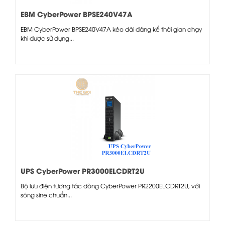
EBM CyberPower BPSE240V47A
EBM CyberPower BPSE240V47A kéo dài đáng kể thời gian chạy
khi được sử dụng...
UPS CyberPower PR3000ELCDRT2U
Bộ lưu điện tương tác dòng CyberPower PR2200ELCDRT2U, với
sóng sine chuẩn...