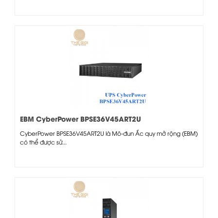
EBM CyberPower BPSE36V45ART2U
CyberPower BPSE36V45ART2U là Mô-đun Ắc quy mở rộng (EBM)
có thể được sử...