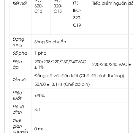
IEC-
IEC-
(1)
Kết nối
Tiếp điểm nguồn đầ
320-
320-
IEC-
C13
C13
320-
C19
Dạng
Sóng Sin chuẩn
sóng
Số pha
1 pha
Điện
200/208/220/230/240VAC
220/230/240 VAC ±
áp
± 1%
Đồng bộ với điện lưới (Chế độ bình thường)
Tần số
50/60 ± 0,1Hz (Chế độ pin)
Hiệu
>90%
suất
Hệ số
3:1
đỉnh
Thời
gian
0 ms
chuyển