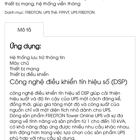
thiết bị mạng, hệ thống viễn thông
Danh mục:
FREDTON
,
UPS
Thẻ:
F99VT
,
UPS FREDTON
Mô tả
Ứng dụng:
Hệ thống lưu trữ thông tin
Máy chủ
Thiết bị mạng
Thiết bị điều khiển
Công nghệ điều khiển tín hiệu số (DSP)
công nghệ điều khiển tín hiệu số DSP giúp cải thiện
hiệu suất và độ tin cậy của UPS một cách đáng kể,
đồng thời, giúp gia tăng mật độ và công suất của
nguồn chỉ với một diện tích nhỏ dành cho UPS.
Dòng sản phẩm FREDTON Tower Online UPS với sự đa
dạng về tính năng và sản phẩm từ 1 cho đến 10 kVA,
có khả năng đáp ứng được nhiều nhu cầu khác nhau,
linh động hơn trong việc lựa chọn các sản phẩm UPS
phù hợp với nhu cầu sử dụng.