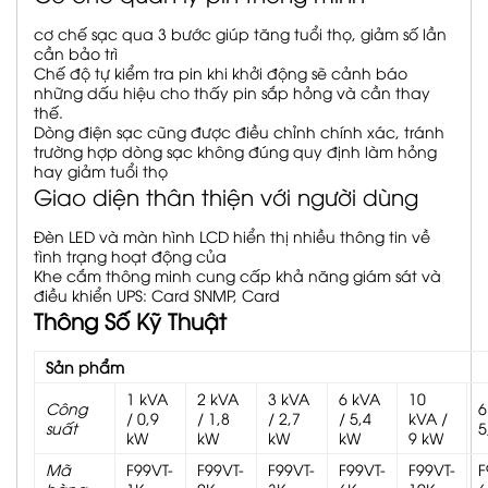
cơ chế sạc qua 3 bước giúp tăng tuổi thọ, giảm số lần
cần bảo trì
Chế độ tự kiểm tra pin khi khởi động sẽ cảnh báo
những dấu hiệu cho thấy pin sắp hỏng và cần thay
thế.
Dòng điện sạc cũng được điều chỉnh chính xác, tránh
trường hợp dòng sạc không đúng quy định làm hỏng
hay giảm tuổi thọ
Giao diện thân thiện với người dùng
Đèn LED và màn hình LCD hiển thị nhiều thông tin về
tình trạng hoạt động của
Khe cắm thông minh cung cấp khả năng giám sát và
điều khiển UPS: Card SNMP, Card
Thông Số Kỹ Thuật
Sản phẩm
1 kVA
2 kVA
3 kVA
6 kVA
10
Công
6
/ 0,9
/ 1,8
/ 2,7
/ 5,4
kVA /
suất
5
kW
kW
kW
kW
9 kW
Mã
F99VT-
F99VT-
F99VT-
F99VT-
F99VT-
F