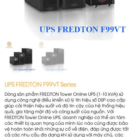
UPS FREDTON F99VT Series
Dòng sản phẩm FREDTON Tower Online UPS (1-10 kVA) sử
dụng công nghệ
điều khiển xử lý tín hiệu số DSP cao cấp
giúp cải thiện hiệu suất và độ tin
cậy của hệ thống hiệu
quả, gia tăng mật độ và công suất của nguồn.
Với
FREDTON Tower Online UPS, doanh nghiệp có thể an tâm
các thiết bị
quan trọng của mình lúc nào cũng được bảo
vệ hoàn toàn khỏi những
sự cố về điện, đáp ứng được tất
cả các nhu cầu đa dạng khi sử dụng với
máy chủ, các