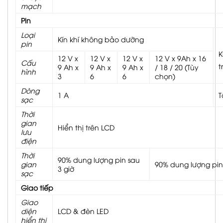
mạch
Pin
Loại
Kín khí không bảo dưỡng
pin
K
12 V x
12 V x
12 V x
12 V x 9Ah x 16
Cấu
t
9 Ah x
9 Ah x
9 Ah x
/ 18 / 20 (Tùy
hình
3
6
6
chọn)
Dòng
1 A
T
sạc
Thời
gian
Hiển thị trên LCD
lưu
điện
Thời
90% dung lượng pin sau
gian
90% dung lượng pin 
3 giờ
sạc
Giao tiếp
Giao
diện
LCD & đèn LED
hiển thị