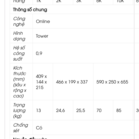
hàng
1K
2K
3K
6K
10K
6
Thông số chung
Công
Online
nghệ
Hình
Tower
dạng
Hệ số
công
0,9
suất
Kích
thước
409 x
(mm)
144 x
466 x 199 x 337
590 x 250 x 655
(sâu x
215
rộng x
cao)
Trọng
lượng
13
24,6
25,5
70
85
3
(kg)
Chống
Có
sét