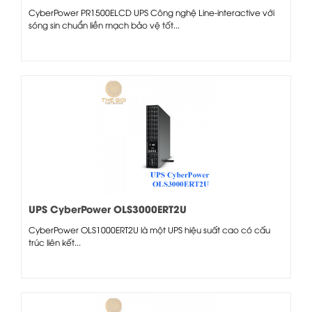
CyberPower PR1500ELCD UPS Công nghệ Line-interactive với
sóng sin chuẩn liền mạch bảo vệ tốt...
UPS CyberPower OLS3000ERT2U
CyberPower OLS1000ERT2U là một UPS hiệu suất cao có cấu
trúc liên kết...