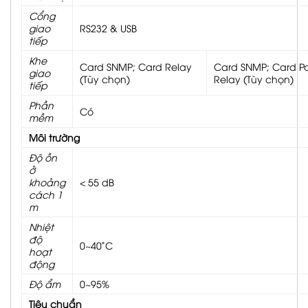
Cổng
giao
RS232 & USB
tiếp
Khe
Card SNMP; Card Relay
Card SNMP; Card Par
giao
(Tùy chọn)
Relay (Tùy chọn)
tiếp
Phần
Có
mềm
Môi trường
Độ ồn
ở
khoảng
< 55 dB
cách 1
m
Nhiệt
độ
0~40˚C
hoạt
động
Độ ẩm
0~95%
Tiêu chuẩn