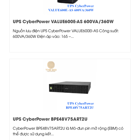
UPS CyberPower VALUE600E-AS 600VA/360W
Nguồn lưu điện UPS CyberPower VALUE600EI-AS Công suất:
600VA/360W Điện áp vào: 165 –...
UPS CyberPower BPE48V75ART2U
CyberPower BPE48V75ART2U là Mô-đun pin mở rộng (EBM) có
thể được sử dụng kết...