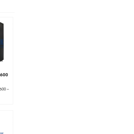
D600
ửa
600 –
00mm