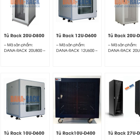
Tủ Rack 20U-D800
Tủ Rack 12U-D600
Tủ Rack 20U-
Màu Kem – Cửa
Màu Kem – Cửa
Màu Kem – C
– Mã sản phẩm:
– Mã sản phẩm:
– Mã sản phẩm:
Mica
Mica
Lưới
DANA-RACK 20U800 –
DANA-RACK 12U600 –
DANA-RACK 20U
Kích thước thực:
Kích thước thực:
Kích thước thực:
(HxWxD)...
(HxWxD)...
(HxWxD)...
Tủ Rack 10U-D600
Tủ Rack10U-D400
Tủ Rack 27U-
(Treo Tường) Màu
Màu Đen – Cửa
Màu Đen – C