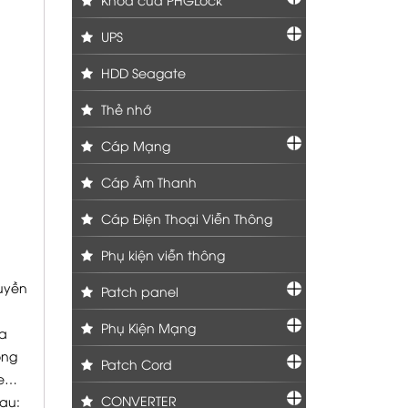
UPS
HDD Seagate
Thẻ nhớ
Cáp Mạng
Cáp Âm Thanh
Cáp Điện Thoại Viễn Thông
Phụ kiện viễn thông
uyền
Patch panel
Phụ Kiện Mạng
ta
ong
Patch Cord
se…
CONVERTER
au: