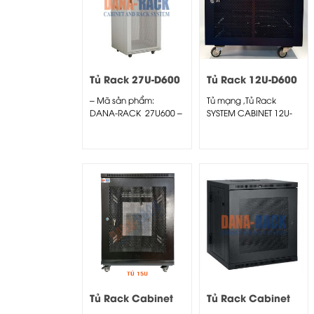
Tủ Rack 27U-D600
Tủ Rack 12U-D600
Màu Kem – Cửa
Màu Đen – Cửa
– Mã sản phẩm:
Tủ mạng ,Tủ Rack
Lưới
Lưới
DANA-RACK 27U600 –
SYSTEM CABINET 12U-
Kích thước thực:
D600 – Dana Rack
(HxWxD)...
12U600
Tủ Rack Cabinet
Tủ Rack Cabinet
15U-D800 Màu
10U-D400