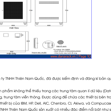
 ty TNHH Thiên Nam Quốc, đã được kiểm định và đăng kí bản q
 phẩm không thể thiếu trong các trung tâm quan lí dữ liệu (Da
 trung tâm viễn thông. Được dùng để chứa các thiết bị bên tr
thiết bị của IBM, HP, Dell, AIC, Chenbro, CI, Akiwa, và Compuca
HH Thiên Nam Quốc sản xuất có nhiều đặc điểm nổi bật như s