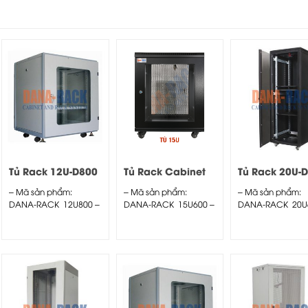
Tủ Rack 12U-D800
Tủ Rack Cabinet
Tủ Rack 20U-
Màu Kem – Cửa
15U-D600 (Treo
Màu Đen – C
– Mã sản phẩm:
– Mã sản phẩm:
– Mã sản phẩm:
Mica
Tường) Màu Đen –
Mica
DANA-RACK 12U800 –
DANA-RACK 15U600 –
DANA-RACK 20U
Cửa Mica
Kích thước thực:
Kích thước thực:
Kích thước thực:
(HxWxD)...
(HxWxD)...
(HxWxD)
H1000xW590xD6
– Kiểu dáng:...