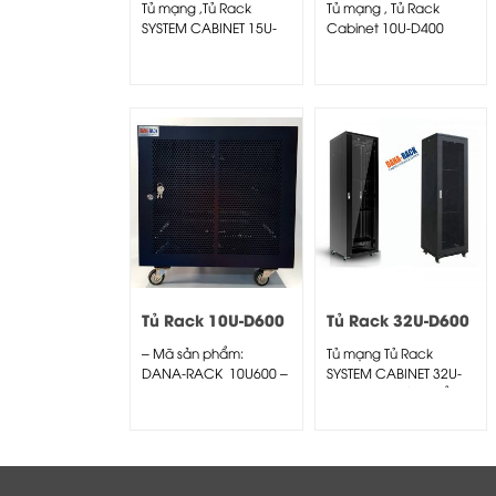
Tủ mạng ,Tủ Rack
Tủ mạng , Tủ Rack
Đen – Cửa Lưới
Tower/Wallmount
SYSTEM CABINET 15U-
Cabinet 10U-D400
D800 – Dana Rack
Tower/Wallmount –
15U800 –...
Dana rack 10U400 –...
Tủ Rack 10U-D600
Tủ Rack 32U-D600
Màu Đen
Màu Đen – Cửa
– Mã sản phẩm:
Tủ mạng Tủ Rack
Lưới
DANA-RACK 10U600 –
SYSTEM CABINET 32U-
Kích thước thực:
D600 – Mã sản phẩm:
(HxWxD)...
DANA-RACK...