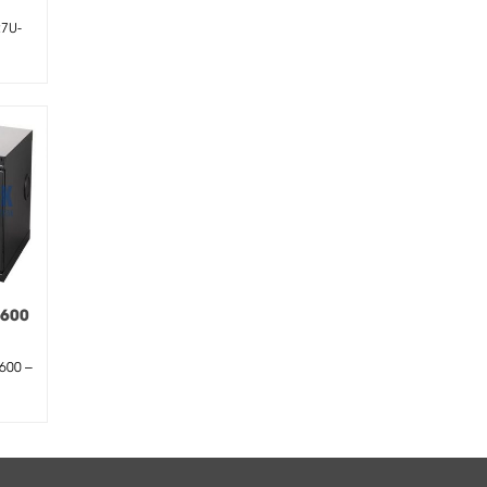
27U-
k
D600
ửa
600 –