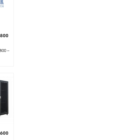
D800
ửa
800 –
D600
ửa