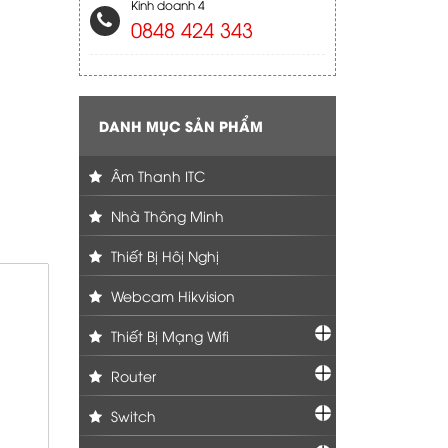
Kinh doanh 4
0848 424 343
DANH MỤC SẢN PHẨM
Âm Thanh ITC
Nhà Thông Minh
Thiết Bị Hôị Nghị
Webcam Hikvision
Thiết Bị Mạng Wifi
Router
Switch