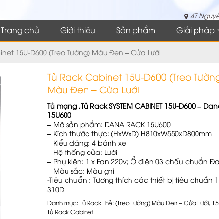
47 Nguyễ
Trang chủ
Giới thiệu
Sản phẩm
Giải pháp
inet 15U-D600 (Treo Tường) Màu Đen – Cửa Lưới
Tủ Rack Cabinet 15U-D600 (Treo Tườn
Màu Đen – Cửa Lưới
Tủ mạng ,Tủ Rack SYSTEM CABINET 15U-D600 – Da
15U600
– Mã sản phẩm: DANA RACK 15U600
– Kích thước thực: (HxWxD) H810xW550xD800mm
– Kiểu dáng: 4 bánh xe
– Hệ thống cửa: Lưới
– Phụ kiện: 1 x Fan 220v; Ổ điện 03 chấu chuẩn Đ
– Màu sắc: Màu ghi
-Tiêu chuẩn : Tương thích các thiết bị tiêu chuẩn 1
310D
Danh mục:
Tủ Rack
Thẻ:
(Treo Tường) Màu Đen – Cửa Lưới
,
15
Tủ Rack Cabinet