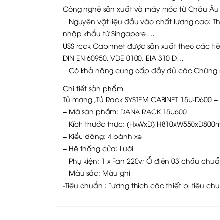
Công nghệ sản xuất và máy móc từ Châu Âu 
Nguyên vật liệu đầu vào chất lượng cao: T
nhập khẩu từ Singapore …
USS rack Cabinnet được sản xuất theo các tiêu 
DIN EN 60950, VDE 0100, EIA 310 D…
Có khả năng cung cấp đầy đủ các Chứng nh
Chi tiết sản phẩm
Tủ mạng ,Tủ Rack SYSTEM CABINET 15U-D600 
– Mã sản phẩm: DANA RACK 15U600
– Kích thước thực: (HxWxD) H810xW550xD80
– Kiểu dáng: 4 bánh xe
– Hệ thống cửa: Lưới
– Phụ kiện: 1 x Fan 220v; Ổ điện 03 chấu chu
– Màu sắc: Màu ghi
-Tiêu chuẩn : Tương thích các thiết bị tiêu ch