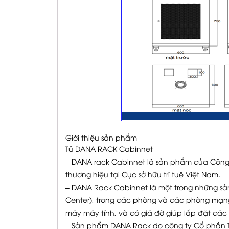
Giới thiệu sản phẩm
Tủ DANA RACK Cabinnet
– DANA rack Cabinnet là sản phẩm của Công
thương hiệu tại Cục sở hữu trí tuệ Việt Nam.
– DANA Rack Cabinnet là một trong những sản
Center), trong các phòng và các phòng mạng,
máy máy tính, và có giá đỡ giúp lắp đặt các 
Sản phẩm DANA Rack do công ty Cổ phần TN