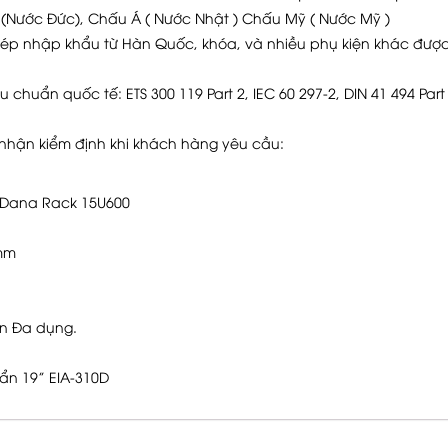
(Nước Đức), Chấu Á ( Nước Nhật ) Chấu Mỹ ( Nước Mỹ )
hép nhập khẩu từ Hàn Quốc, khóa, và nhiều phụ kiện khác đượ
chuẩn quốc tế: ETS 300 119 Part 2, IEC 60 297-2, DIN 41 494 Part 
ận kiểm định khi khách hàng yêu cầu:
– Dana Rack 15U600
0mm
ẩn Đa dụng.
uẩn 19” EIA-310D