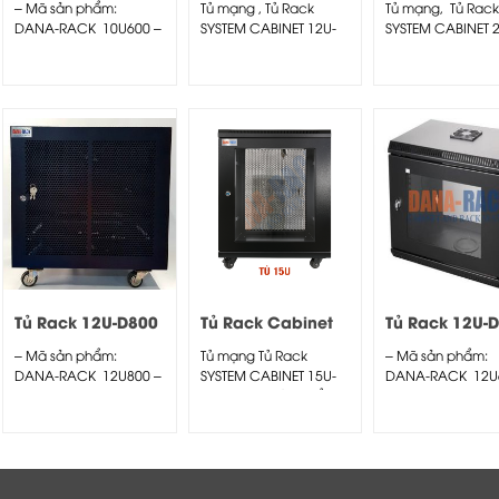
– Mã sản phẩm:
Tủ mạng , Tủ Rack
Tủ mạng, Tủ Rack
Kem – Cửa Mica
Lưới
Lưới
DANA-RACK 10U600 –
SYSTEM CABINET 12U-
SYSTEM CABINET 
Kích thước thực:
D400 – Dana Rack
D600 – Dana Rac
(HxWxD)
12U400
27U600
H560xW550xD600mm
– Kiểu dáng: Chân...
Tủ Rack 12U-D800
Tủ Rack Cabinet
Tủ Rack 12U-
Màu Đen – Cửa
15U-D800 (Treo
Màu Đen – C
– Mã sản phẩm:
Tủ mạng Tủ Rack
– Mã sản phẩm:
Lưới
Tường) Màu Đen –
Mica
DANA-RACK 12U800 –
SYSTEM CABINET 15U-
DANA-RACK 12U
Cửa Mica
Kích thước thực:
D800 – Mã sản phẩm:
Kích thước thực:
(HxWxD)...
DANA-RACK 15U800 –
(HxWxD)...
Kích thước thực:...