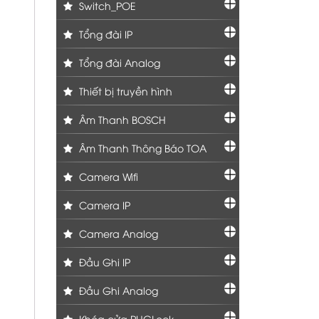
Switch_POE
Tổng đài IP
Tổng đài Analog
Thiết bị truyền hình
Âm Thanh BOSCH
Âm Thanh Thông Báo TOA
Camera Wifi
Camera IP
Camera Analog
Đầu Ghi IP
Đầu Ghi Analog
Khóa cửa PHGLock