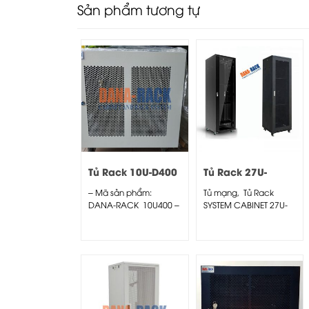
Sản phẩm tương tự
Tủ Rack 10U-D400
Tủ Rack 27U-
Màu Kem -Cửa
D1000 Màu Đen –
– Mã sản phẩm:
Tủ mạng, Tủ Rack
Lưới
Cửa Lưới
DANA-RACK 10U400 –
SYSTEM CABINET 27U-
Kích thước thực:
D1000 – DANA RACK
(HxWxD)...
rack 27U1000