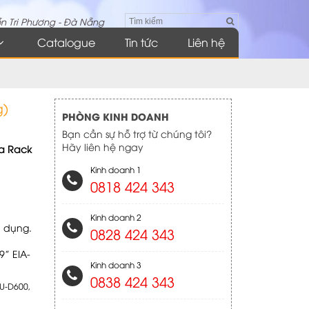
n Tri Phương - Đà Nẵng
Catalogue
Tin tức
Liên hệ
g)
PHÒNG KINH DOANH
Bạn cần sự hỗ trợ từ chúng tôi?
Hãy liên hệ ngay
na Rack
Kinh doanh 1
0818 424 343
Kinh doanh 2
a dụng.
0828 424 343
9” EIA-
Kinh doanh 3
0838 424 343
U-D600
,