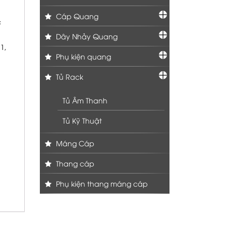
Cáp Quang
c
Dây Nhảy Quang
1,
Phụ kiện quang
Tủ Rack
Tủ Âm Thanh
Tủ Kỹ Thuật
Máng Cáp
Thang cáp
Phụ kiện thang máng cáp