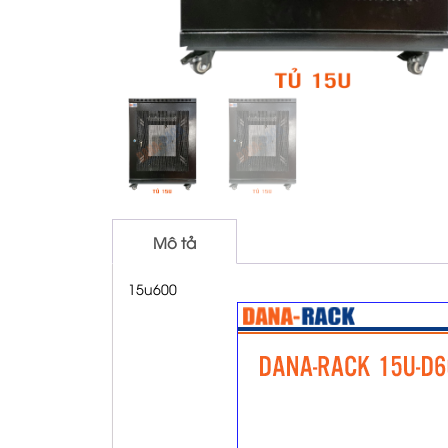
Mô tả
15u600