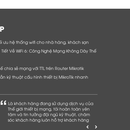
P
i ưu hệ thống wifi cho nhà hàng, khách sạn
hi Tiết Về WiFi 6: Công Nghệ Mạng Không Dây Thế
chia sẻ mạng với TTL trên Router Mikrotik
n kỹ thuật cấu hình thiết bị MikroTik nhanh
Là khách hàng đang sử dụng dịch vụ của
Thế giới thiết bị mạng, tôi hoàn toàn yên
tâm và tin tưởng đội ngũ kỹ thuật, chăm
sóc khách hàng luôn hỗ trợ khách hàng
nhiệt tình