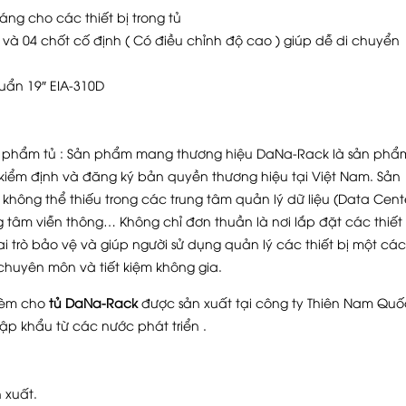
ng cho các thiết bị trong tủ
 và 04 chốt cố định ( Có điều chỉnh độ cao ) giúp dễ di chuyển
huẩn 19″ EIA-310D
ản phẩm tủ : Sản phẩm mang thương hiệu DaNa-Rack là sản phẩ
iểm định và đăng ký bản quyền thương hiệu tại Việt Nam. Sản
hông thể thiếu trong các trung tâm quản lý dữ liệu (Data Cente
 tâm viễn thông… Không chỉ đơn thuần là nơi lắp đặt các thiết 
 trò bảo vệ và giúp người sử dụng quản lý các thiết bị một cá
 chuyên môn và tiết kiệm không gia.
 kèm cho
tủ DaNa-Rack
được sản xuất tại công ty Thiên Nam Quố
ập khẩu từ các nước phát triển .
 xuất.