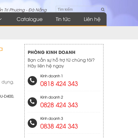
n Tri Phương - Đà Nẵng
Catalogue
Tin tức
Liên hệ
a
PHÒNG KINH DOANH
Bạn cần sự hỗ trợ từ chúng tôi?
Hãy liên hệ ngay
Kinh doanh 1
a dụng.
0818 424 343
0U-D400
,
Kinh doanh 2
0828 424 343
Kinh doanh 3
0838 424 343