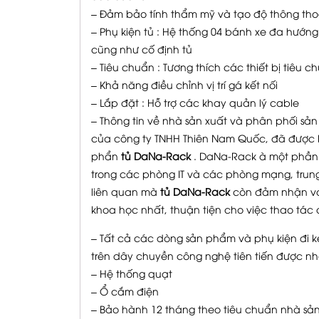
– Đảm bảo tính thẩm mỹ và tạo độ thông thoá
– Phụ kiện tủ : Hệ thống 04 bánh xe đa hướng
cũng như cố định tủ
– Tiêu chuẩn : Tương thích các thiết bị tiêu c
– Khả năng điều chỉnh vị trí gá kết nối
– Lắp đặt : Hỗ trợ các khay quản lý cable
– Thông tin về nhà sản xuất và phân phối s
của công ty TNHH Thiên Nam Quốc, đã được k
phẩn
tủ DaNa-Rack
. DaNa-Rack à một phần k
trong các phòng IT và các phòng mạng, trung
liên quan mà
tủ DaNa-Rack
còn đảm nhận vai
khoa học nhất, thuận tiện cho việc thao tác
– Tất cả các dòng sản phẩm và phụ kiện đi
trên dây chuyền công nghệ tiên tiến được nh
– Hệ thống quạt
– Ổ cắm điện
– Bảo hành 12 tháng theo tiêu chuẩn nhà sản