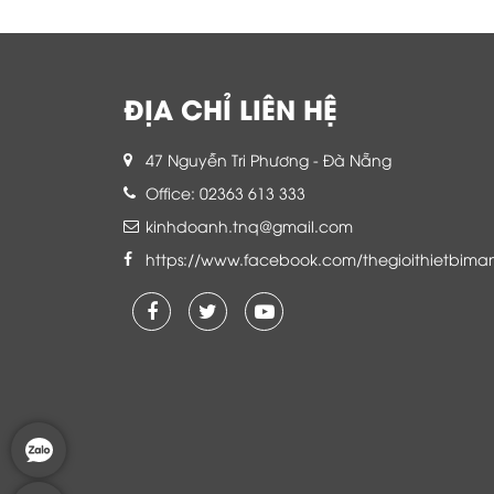
ĐỊA CHỈ LIÊN HỆ
47 Nguyễn Tri Phương - Đà Nẵng
Office: 02363 613 333
kinhdoanh.tnq@gmail.com
https://www.facebook.com/thegioithietbima
Là khách hàng đang sử dụng dịch vụ của
Thế giới thiết bị mạng, tôi hoàn toàn yên
tâm và tin tưởng đội ngũ kỹ thuật, chăm
sóc khách hàng luôn hỗ trợ khách hàng
nhiệt tình