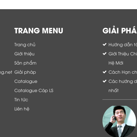
TRANG MENU
GIẢI PHÁ
Trang chủ
Hướng dẫn tố
Giới thiệu
Giới Thiệu C
Sản phẩm
Hệ Mới
ng.net
Giải pháp
Cách Hạn chế 
Catalogue
Các hướng dẫ
Catalogue Cáp LS
nhất
Tin tức
Liên hệ
Là khách hàng đang sử dụng dịch vụ của
Thế giới thiết bị mạng, tôi hoàn toàn yên
tâm và tin tưởng đội ngũ kỹ thuật, chăm
sóc khách hàng luôn hỗ trợ khách hàng
nhiệt tình