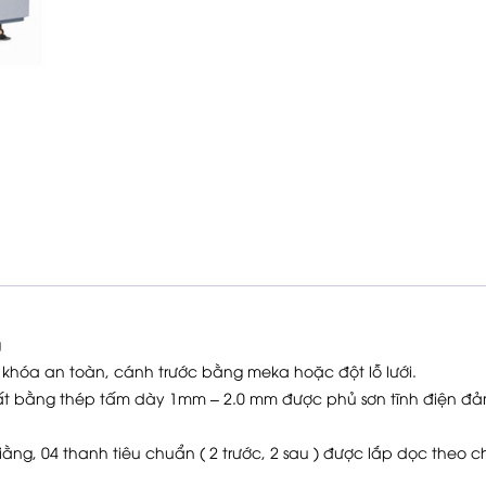
g
p khóa an toàn, cánh trước bằng meka hoặc đột lỗ lưới.
uất bằng thép tấm dày 1mm – 2.0 mm được phủ sơn tĩnh điện đ
ng, 04 thanh tiêu chuẩn ( 2 trước, 2 sau ) được lắp dọc theo c