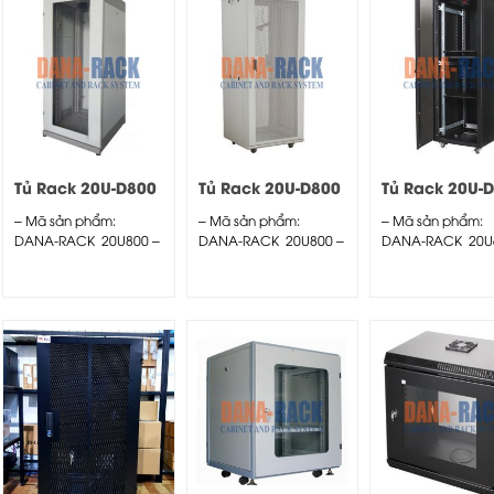
Tủ Rack 20U-D800
Tủ Rack 20U-D800
Tủ Rack 20U-
Màu Kem – Cửa
Màu Kem – Cửa
Màu Đen – C
– Mã sản phẩm:
– Mã sản phẩm:
– Mã sản phẩm:
Mica
Lưới
Mica
DANA-RACK 20U800 –
DANA-RACK 20U800 –
DANA-RACK 20U
Kích thước thực:
Kích thước thực:
Kích thước thực:
(HxWxD)...
(HxWxD)...
(HxWxD)
H1000xW590xD6
– Kiểu dáng:...