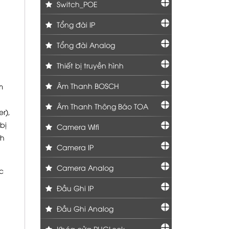
Switch_POE
Tổng đài IP
Tổng đài Analog
Thiết bị truyền hình
Âm Thanh BOSCH
m
Âm Thanh Thông Báo TOA
r),
bị
Camera Wifi
ch
Camera IP
Camera Analog
c
Đầu Ghi IP
Đầu Ghi Analog
Khóa cửa PHGLock