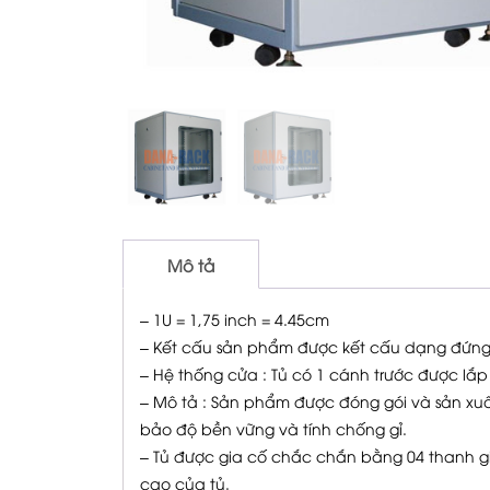
Mô tả
– 1U = 1,75 inch = 4.45cm
– Kết cấu sản phẩm được kết cấu dạng đứn
– Hệ thống cửa : Tủ có 1 cánh trước được lắ
– Mô tả : Sản phẩm được đóng gói và sản x
bảo độ bền vững và tính chống gỉ.
– Tủ được gia cố chắc chắn bằng 04 thanh giằ
cao của tủ.