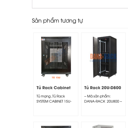
Sản phẩm tương tự
Tủ Rack Cabinet
Tủ Rack 20U-D800
15U-D800 Màu
Màu Đen – Cửa
Tủ mạng ,Tủ Rack
– Mã sản phẩm:
Đen – Cửa Lưới
Mica
SYSTEM CABINET 15U-
DANA-RACK 20U800 –
D800 – Dana Rack
Kích thước thực:
15U800 –...
(HxWxD)...