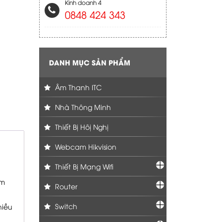
Kinh doanh 4
0848 424 343
DANH MỤC SẢN PHẨM
Âm Thanh ITC
Nhà Thông Minh
Thiết Bị Hôị Nghị
Webcam Hikvision
Thiết Bị Mạng Wifi
ảm
Router
Switch
hiều