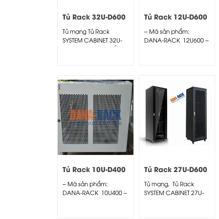
Tủ Rack 32U-D600
Tủ Rack 12U-D600
Màu Đen – Cửa
Màu Kem – Cửa
Tủ mạng Tủ Rack
– Mã sản phẩm:
Lưới
Lưới
SYSTEM CABINET 32U-
DANA-RACK 12U600 –
D600 – Mã sản phẩm:
Kích thước thực:
DANA-RACK...
(HxWxD)...
Tủ Rack 10U-D400
Tủ Rack 27U-D600
Màu Kem -Cửa
Màu Đen – Cửa
– Mã sản phẩm:
Tủ mạng, Tủ Rack
Lưới
Lưới
DANA-RACK 10U400 –
SYSTEM CABINET 27U-
Kích thước thực:
D600 – Dana Rack
(HxWxD)...
27U600