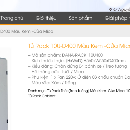
47 Nguyễ
Trang chủ
Giới thiệu
Sản phẩm
Giải pháp
U-D400 Màu Kem -Cửa Mica
Tủ Rack 10U-D400 Màu Kem -Cửa Mic
– Mã sản phẩm: DANA-RACK 10U400
– Kích thước thực: (HxWxD) H560xW550xD400mm
– Kiểu dáng: Chân đứng 04 bánh xe / Treo tường
– Hệ thống cửa: Lưới / Mica
– Phụ kiện: 1 x Fan 220v; Ổ điện 03 chấu chuẩn Đ
– Màu sắc: Xám / Trắng
Danh mục:
Tủ Rack
Thẻ:
(Treo Tường) Màu Kem -Cửa Mica
,
1
Tủ Rack Cabinet