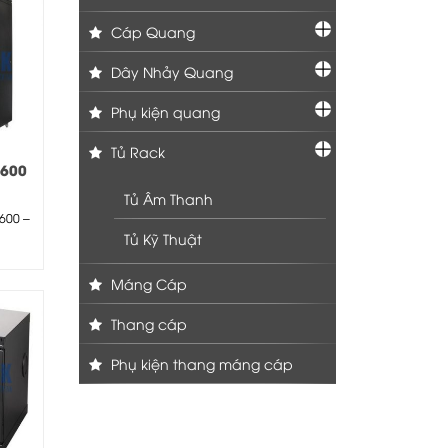
Cáp Quang
Dây Nhảy Quang
Phụ kiện quang
Tủ Rack
D600
ửa
Tủ Âm Thanh
600 –
Tủ Kỹ Thuật
00mm
Máng Cáp
Thang cáp
Phụ kiện thang máng cáp