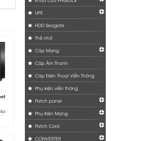
UPS
HDD Seagate
Thẻ nhớ
Cáp Mạng
Cáp Âm Thanh
Cáp Điện Thoại Viễn Thông
Phụ kiện viễn thông
net
Patch panel
eo
en –
15U-
Phụ Kiện Mạng
hẩm:
800 –
Patch Cord
CONVERTER