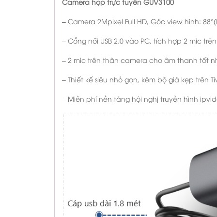
Camera họp trực tuyến GUV3100
– Camera 2Mpixel Full HD, Góc view hình: 88°(
– Cổng nối USB 2.0 vào PC, tích hợp 2 mic tr
– 2 mic trên thân camera cho âm thanh tốt 
– Thiết kế siêu nhỏ gọn, kèm bộ giá kẹp trên Ti
– Miễn phí nền tảng hội nghị truyền hình ipv