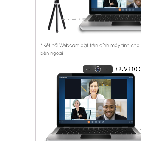
* Kết nối Webcam đặt trên đỉnh máy tính cho
bên ngoài