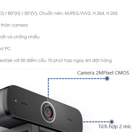
D) / 80°(H) / 50°(V), Chuẩn nén: MJPEG,YUV2, H.264, H.265
ên thân camera
nhất và chống nhiễu
vi/ PC
ideotalk với 50 điểm cầu 70 phút họp ngay khi đặt hàng