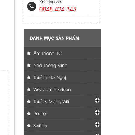
Kinh doanh 4
0848 424 343
DANH MỤC SẢN PHẨM
Âm Thanh ITC
Nhà Thông Minh
Thiết Bị Hôị Nghị
Webcam Hikvision
Thiết Bị Mạng Wifi
Router
Switch