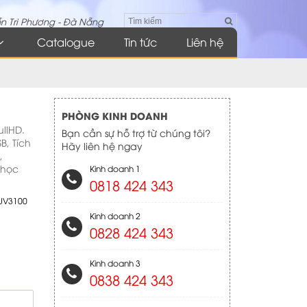
n Tri Phương - Đà Nẵng
Catalogue
Tin tức
Liên hệ
PHÒNG KINH DOANH
llHD.
Bạn cần sự hỗ trợ từ chúng tôi?
B, Tích
Hãy liên hệ ngay
,
 học
Kinh doanh 1
0818 424 343
UV3100
Kinh doanh 2
0828 424 343
Kinh doanh 3
0838 424 343