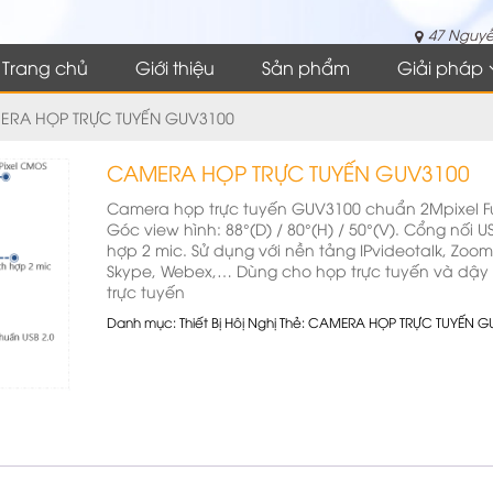
47 Nguyễ
Trang chủ
Giới thiệu
Sản phẩm
Giải pháp
ERA HỌP TRỰC TUYẾN GUV3100
CAMERA HỌP TRỰC TUYẾN GUV3100
Camera họp trực tuyến GUV3100 chuẩn 2Mpixel Fu
Góc view hình: 88°(D) / 80°(H) / 50°(V). Cổng nối US
hợp 2 mic. Sử dụng với nền tảng IPvideotalk, Zoom
Skype, Webex,… Dùng cho họp trực tuyến và dậy
trực tuyến
Danh mục:
Thiết Bị Hôị Nghị
Thẻ:
CAMERA HỌP TRỰC TUYẾN G