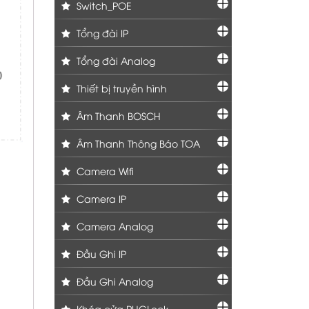
Switch_POE
Tổng đài IP
Tổng đài Analog
Thiết bị truyền hình
Âm Thanh BOSCH
Âm Thanh Thông Báo TOA
Camera Wifi
Camera IP
Camera Analog
Đầu Ghi IP
Đầu Ghi Analog
Khóa cửa PHGLock