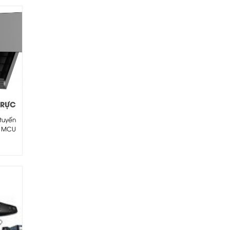
TRỰC
12
 tuyến
và MCU
,...