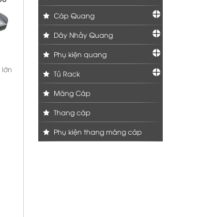
Cáp Quang
Dây Nhảy Quang
Phụ kiện quang
 lớn
Tủ Rack
Máng Cáp
Thang cáp
Phụ kiện thang máng cáp