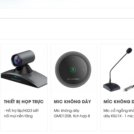
THIẾT BỊ HỌP TRỰC
MIC KHÔNG DÂY
MÍC KHÔNG 
TUYẾN GVC3220
GMD1208
KSU1X
- Hỗ trợ Sip/H323 kết
Mic không dây
Mic cổ ngỗng kh
nối mọi nền tảng
GMD1208, tích hợp 8
dây KSU1X - 1 mic
IPvideotalk, MCU
microphone bên trong,
không dây, kết nố
IPTV10, Polycom,
kết nối không dây...
không...
Cisco.. -...