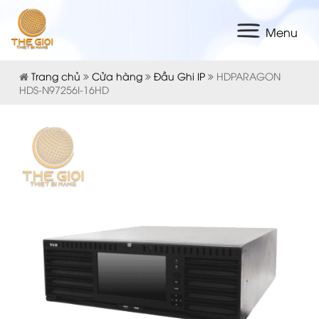
Menu
Trang chủ
Cửa hàng
Đầu Ghi IP
HDPARAGON
HDS-N97256I-16HD