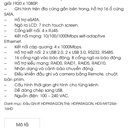
giải 1920 x 1080P.
– Ghi hình trên đĩa cứng gắn bên trong, hỗ trợ 16 ổ cứng
SATA.
– Hỗ trợ eSATA.
– Ngõ ra LCD: 7 inch touch screen.
– Cổng kết nối: 4 x RJ45.
– Kết nối mạng: 10/100/1000Mbps self-adaptive
Ethernet.
– Kết nối cáp quang: 4 x 1000Mbps.
– Hỗ trợ kết nối: 2 x USB 2.0, 2 x USB 3.0, RS232, RS485.
– 16 cổng ngõ vào báo động, 8 cổng ngõ ra báo động.
– Hỗ trợ kiểu mạng: RAID0, RAID1, RAID5, RAID10.
– Nhận dạng và cảnh báo chuyển động.
– Điều khiển đầu ghi và camera bằng Remote, chuột,
bàn phím.
– Cấu hình thời gian ghi hình cho từng kênh.
– Dễ dàng chép sang USB.
– Nguồn điện: 100 ~ 240 VAC.
Danh mục:
Đầu Ghi IP
,
HDPARAGON
Thẻ:
HDPARAGON
,
HDS-N97256I-
16HD
Mô tả