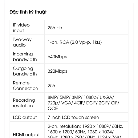
Đặc tính kỹ thuật
IP video
256-ch
input
Two-way
1-ch, RCA (2.0 Vp-p, 1kΩ)
audio
Incoming
640Mbps
bandwidth
Outgoing
320Mbps
bandwidth
Remote
256
Connection
8MP/ 5MP/ 3MP/ 1080p/ UXGA/
Recording
720p/ VGA/ 4CIF/ DCIF/ 2CIF/ CIF/
resolution
QCIF
LCD output
7 inch LCD touch screen
2-ch, resolution: 1920 x 1080P/ 60Hz,
1600 x 1200/ 60Hz, 1280 x 1024/
HDMI output
60Hz, 1280 x 720/ 60Hz, 1024 x 768/