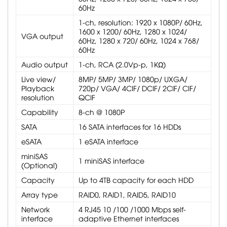
60Hz
1-ch, resolution: 1920 x 1080P/ 60Hz,
1600 x 1200/ 60Hz, 1280 x 1024/
VGA output
60Hz, 1280 x 720/ 60Hz, 1024 x 768/
60Hz
Audio output
1-ch, RCA (2.0Vp-p, 1KΩ)
Live view/
8MP/ 5MP/ 3MP/ 1080p/ UXGA/
Playback
720p/ VGA/ 4CIF/ DCIF/ 2CIF/ CIF/
resolution
QCIF
Capability
8-ch @ 1080P
SATA
16 SATA interfaces for 16 HDDs
eSATA
1 eSATA interface
miniSAS
1 miniSAS interface
(Optional)
Capacity
Up to 4TB capacity for each HDD
Array type
RAID0, RAID1, RAID5, RAID10
Network
4 RJ45 10 /100 /1000 Mbps self-
interface
adaptive Ethernet interfaces