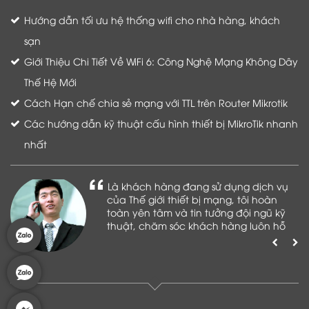
Hướng dẫn tối ưu hệ thống wifi cho nhà hàng, khách
sạn
Giới Thiệu Chi Tiết Về WiFi 6: Công Nghệ Mạng Không Dây
Thế Hệ Mới
Cách Hạn chế chia sẻ mạng với TTL trên Router Mikrotik
Các hướng dẫn kỹ thuật cấu hình thiết bị MikroTik nhanh
nhất
Là khách hàng đang sử dụng dịch vụ
của Thế giới thiết bị mạng, tôi hoàn
toàn yên tâm và tin tưởng đội ngũ kỹ
thuật, chăm sóc khách hàng luôn hỗ
trợ khách hàng nhiệt tình