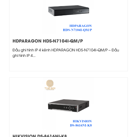
HDPARAGON HDS-N7104I-QM/P
Đầu ghi hình IP 4 kênh HDPARAGON HDS-N7104I-QM/P – Đầu
ghi hình IP 4...
HIKVISION DS-8616NI-K8