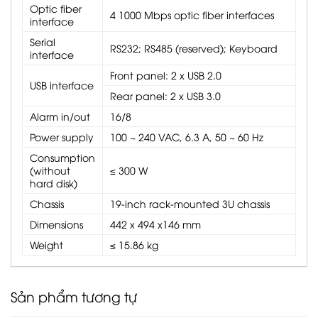
Optic fiber
4 1000 Mbps optic fiber interfaces
interface
Serial
RS232; RS485 (reserved); Keyboard
interface
Front panel: 2 x USB 2.0
USB interface
Rear panel: 2 x USB 3.0
Alarm in/out
16/8
Power supply
100 ~ 240 VAC, 6.3 A, 50 ~ 60 Hz
Consumption
(without
≤ 300 W
hard disk)
Chassis
19-inch rack-mounted 3U chassis
Dimensions
442 x 494 x146 mm
Weight
≤ 15.86 kg
Sản phẩm tương tự