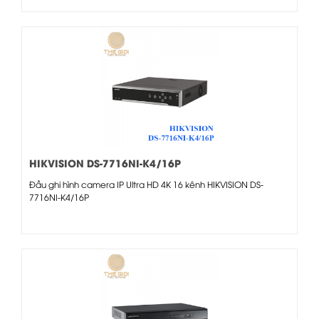
HIKVISION DS-7716NI-K4/16P
Đầu ghi hình camera IP Ultra HD 4K 16 kênh HIKVISION DS-
7716NI-K4/16P