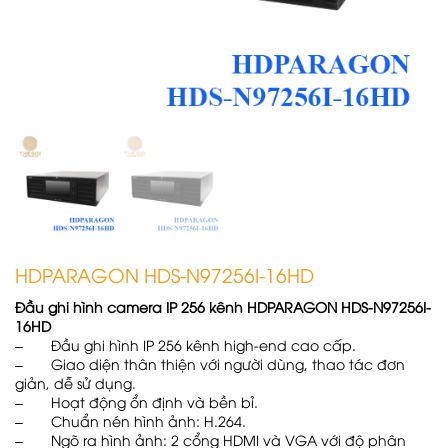
HDPARAGON HDS-N97256I-16HD
Đầu ghi hình camera IP 256 kênh HDPARAGON HDS-N97256I-
16HD
– Đầu ghi hình IP 256 kênh high-end cao cấp.
– Giao diện thân thiện với người dùng, thao tác đơn
giản, dễ sử dụng.
– Hoạt động ổn định và bền bỉ.
– Chuẩn nén hình ảnh: H.264.
– Ngõ ra hình ảnh: 2 cổng HDMI và VGA với độ phân