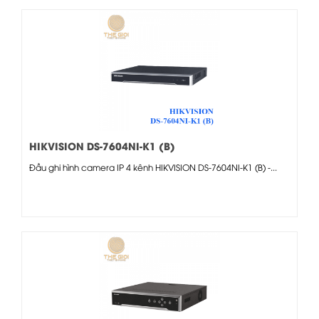
HIKVISION DS-7604NI-K1 (B)
Đầu ghi hình camera IP 4 kênh HIKVISION DS-7604NI-K1 (B) -...