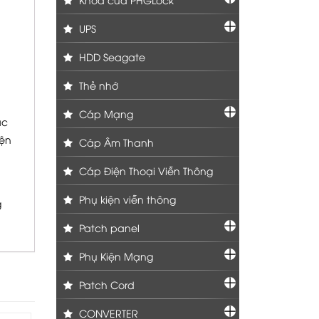
UPS
HDD Seagate
Thẻ nhớ
Cáp Mạng
ặc
iện
Cáp Âm Thanh
Cáp Điện Thoại Viễn Thông
Phụ kiện viễn thông
g
Patch panel
Phụ Kiện Mạng
Patch Cord
CONVERTER