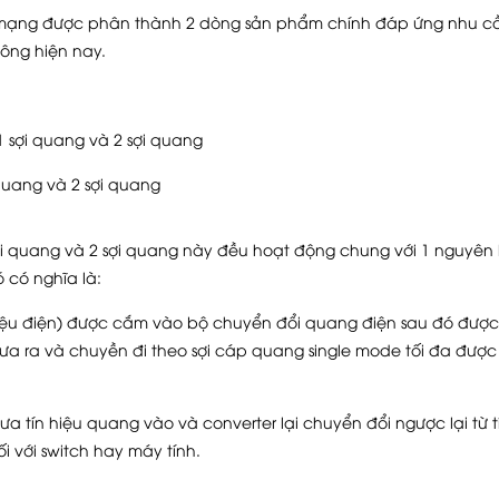
 mạng được phân thành 2 dòng sản phẩm chính đáp ứng nhu cầ
ông hiện nay.
1 sợi quang và 2 sợi quang
quang và 2 sợi quang
i quang và 2 sợi quang này đều hoạt động chung với 1 nguyên l
ó có nghĩa là:
 hiệu điện) được cắm vào bộ chuyển đổi quang điện sau đó được
Đưa ra và chuyền đi theo sợi cáp quang single mode tối đa được
a tín hiệu quang vào và converter lại chuyển đổi ngược lại từ t
i với switch hay máy tính.