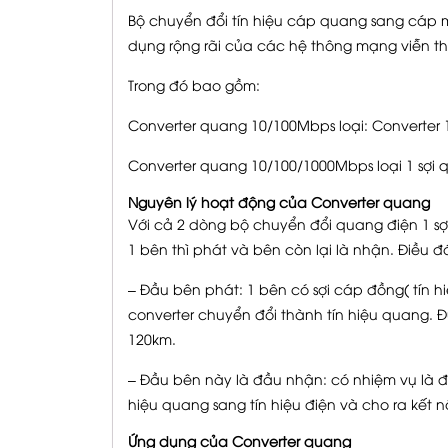
Bộ chuyển đổi tín hiệu cáp quang sang cáp
dụng rộng rãi của các hệ thông mạng viễn th
Trong đó bao gồm:
Converter quang 10/100Mbps loại: Converter 
Converter quang 10/100/1000Mbps loại 1 sợi 
Nguyên lý hoạt động của Converter quang
Với cả 2 dòng bộ chuyển đổi quang điện 1 sợ
1 bên thì phát và bên còn lại là nhận. Điều đ
– Đầu bên phát: 1 bên có sợi cáp đồng( tín
converter chuyển đổi thành tín hiệu quang. 
120km.
– Đầu bên này là đầu nhận: có nhiệm vụ là đư
hiệu quang sang tín hiệu điện và cho ra kết nố
Ứng dụng của Converter quang