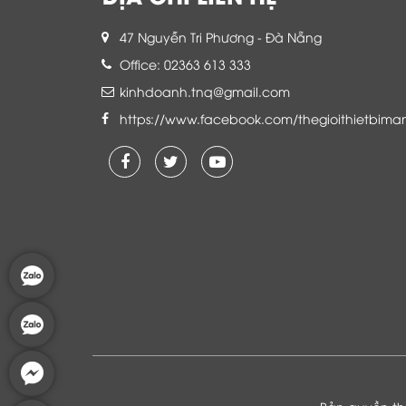
47 Nguyễn Tri Phương - Đà Nẵng
Office: 02363 613 333
kinhdoanh.tnq@gmail.com
https://www.facebook.com/thegioithietbima
Là khách hàng đang sử dụng dịch vụ của
Thế giới thiết bị mạng, tôi hoàn toàn yên
tâm và tin tưởng đội ngũ kỹ thuật, chăm
sóc khách hàng luôn hỗ trợ khách hàng
nhiệt tình