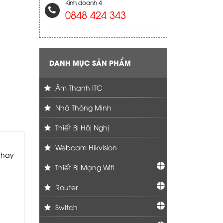
Kinh doanh 4
0848 424 343
DANH MỤC SẢN PHẨM
Âm Thanh ITC
Nhà Thông Minh
Thiết Bị Hôị Nghị
Webcam Hikvision
 hay
Thiết Bị Mạng Wifi
Router
Switch