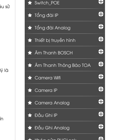
Switch_POE
u sử
Tổng đài IP
Tổng đài Analog
Thiết bị truyền hình
Âm Thanh BOSCH
Âm Thanh Thông Báo TOA
ý là
Camera Wifi
Camera IP
Camera Analog
Đầu Ghi IP
ín
Đầu Ghi Analog
Khóa cửa PHGLock