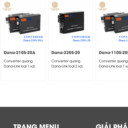
Dana-210S-20A
Dana-220S-20
Dana-110S-20
Converter quang
Converter quang
Converter quang
Dana-Link loại 1 sợi,
Dana-Link loại 2 sợi,
Dana-Link loại 1 sợ
10/100/1000 đầu A
10/100/1000 Mã...
10/100/1000 đầu
TRANG MENU
GIẢI PHÁ