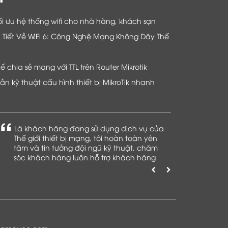
i ưu hệ thống wifi cho nhà hàng, khách sạn
hi Tiết Về WiFi 6: Công Nghệ Mạng Không Dây Thế
chia sẻ mạng với TTL trên Router Mikrotik
n kỹ thuật cấu hình thiết bị MikroTik nhanh
Là khách hàng đang sử dụng dịch vụ của
Thế giới thiết bị mạng, tôi hoàn toàn yên
tâm và tin tưởng đội ngũ kỹ thuật, chăm
sóc khách hàng luôn hỗ trợ khách hàng
nhiệt tình