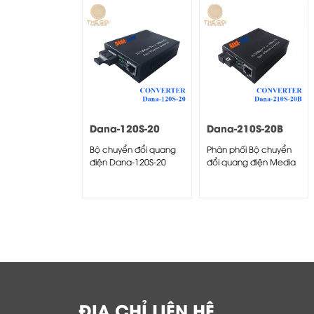
Dana-120S-20
Dana-210S-20B
Bộ chuyển đổi quang
Phân phối Bộ chuyển
điện Dana-120S-20
đổi quang điện Media
Converter Dana-120S-
Converter PRO-210S-
20...
20B (PRO 210S 20B)
10/100/1000M,...
ĐỊA CHỈ LIÊN HỆ