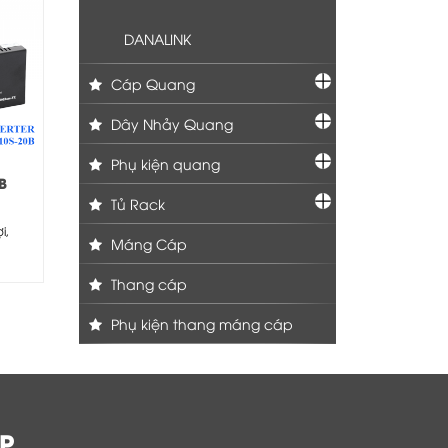
DANALINK
Cáp Quang
Dây Nhảy Quang
Phụ kiện quang
B
Tủ Rack
i,
Máng Cáp
 B
Thang cáp
Phụ kiện thang máng cáp
P