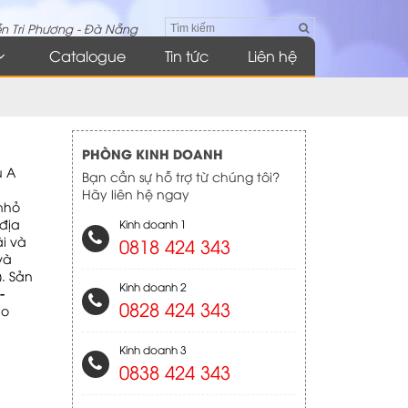
n Tri Phương - Đà Nẵng
Catalogue
Tin tức
Liên hệ
PHÒNG KINH DOANH
u A
Bạn cần sự hỗ trợ từ chúng tôi?
Hãy liên hệ ngay
 nhỏ
 địa
Kinh doanh 1
ãi và
0818 424 343
và
). Sản
Kinh doanh 2
-
0828 424 343
ho
Kinh doanh 3
0838 424 343