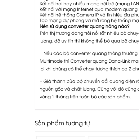
Kết nối hai hay nhiều mạng nội bộ (mạng LAN
Kết nối với mạng Internet qua modem quang
Kết nối hệ thống Camera IP và tín hiệu đa ph
Tạo mạng dự phòng và mở rộng hệ thống mạ
Nên sử dụng converter quang hãng nào?
Trên thị trường đang trôi nổi rất nhiều bộ c
lượng, độ uy tín thì không thể bỏ qua bộ ch
– Nếu các bộ converter quang thông thường c
Multimode thì Converter quang Dana-Link ma
lợi khi chúng có thể chạy tương thích cả 2 ch
– Giá thành của bộ chuyển đổi quang điện rấ
nguồn gốc và chất lượng. Cùng với đó cũng c
vòng 1 tháng trên toàn bộ các sản phẩm.
Sản phẩm tương tự