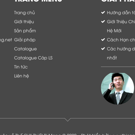
Trang chủ
Hướng dẫn tố
Giới thiệu
Giới Thiệu C
Sản phẩm
Hệ Mới
ng.net
Giải pháp
Cách Hạn chế 
Catalogue
Các hướng dẫ
Catalogue Cáp LS
nhất
Tin tức
Liên hệ
Là khách hàng đang sử dụng dịch vụ của
Thế giới thiết bị mạng, tôi hoàn toàn yên
tâm và tin tưởng đội ngũ kỹ thuật, chăm
sóc khách hàng luôn hỗ trợ khách hàng
nhiệt tình