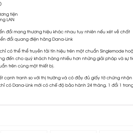
)
ương tiện
ng LAN
huyển đổi mang thương hiệu khác nhau tuy nhiên nếu xét về chất
uyển đổi quang điện hãng Dana-Link
hỉ có thể thể truyền tải tín hiệu trên một chuẩn Singlemode ho
ng đến cho quý khách hàng nhiều hơn những giải pháp và sự t
uẩn trên cùng một thiết bị.
t cạnh tranh so với thị trường và có đầy đủ giấy tờ chứng nhận
hỉ có Dana-Link mới có chế độ bảo hành 24 tháng, 1 đổi 1 tron