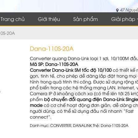
47 Nguyễ
Trang chủ
Giới thiệu
Sản phẩm
Giải pháp
0S-20A
Dana-110S-20A
Converter quang Dana-Link loại 1 sợi, 10/100M đầ
Mã SP: Dana-110S-20A
Converter Dana-Link SM tốc độ 10/100
có thiết kế
gọn, tinh tế, cho phép dễ dàng lắp đặt trong mọi
hình trong quá trình thi công. Được sử dụng rộng r
phổ biến trong các hệ thống mạng LAN. Internet, 
Camera IP ở khoảng cách xa (có thể lên tới 25 km
phẩm
bộ chuyển đổi quang điện Dana-Link Single
mode
có cơ chế hoạt động đơn giản, dễ dàng c
người dùng, có thể sử dụng đầu nối nhanh “Fast
connect”.
Danh mục:
CONVERTER
,
DANALINK
Thẻ:
Dana-110S-20A