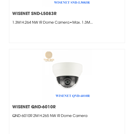
WISENET SND-L5083R
1.3M H.264 NW IR Dome Camera • Max. 1.3M...
WISENET QND-6010R
QND-6010R 2M H.265 NW IR Dome Camera