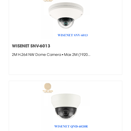
WISENET SNV-6013
2M H.264 NW Dome Camera • Max 2M (1920...