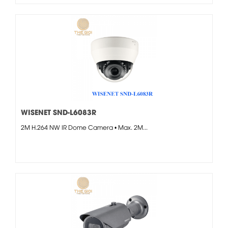
WISENET SND-L6083R
2M H.264 NW IR Dome Camera • Max. 2M...