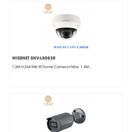
WISENET SNV-L5083R
1.3M H.264 NW IR Dome Camera • Max. 1.3M...