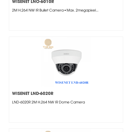
WISENET LNO-6010R
2M H.264 NW IR Bullet Camera • Max. 2megapixel...
WISENET LND-6020R
LND-6020R 2M H.264 NW IR Dome Camera