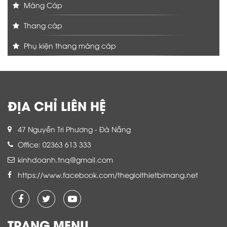
Máng Cáp
Thang cáp
Phụ kiện thang máng cáp
ĐỊA CHỈ LIÊN HỆ
47 Nguyễn Tri Phương - Đà Nẵng
Office: 02363 613 333
kinhdoanh.tnq@gmail.com
https://www.facebook.com/thegioithietbimang.net
TRANG MENU