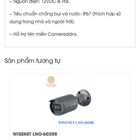
– Nguồn điện: 12VDC & PoE.
– Tiêu chuẩn chống bụi và nước: IP67 (thích hợp sử
dụng trong nhà và ngoài trời).
– Hỗ trợ tên miền Cameraddns.
Sản phẩm tương tự
WISENET LNO-6020R