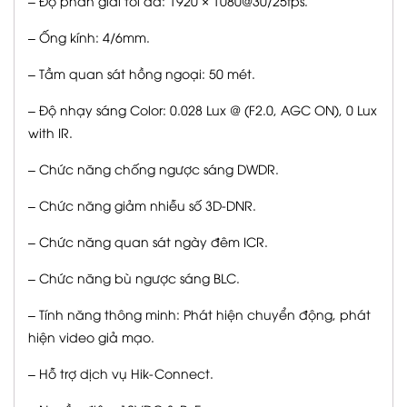
– Độ phân giải tối đa: 1920 × 1080@30/25fps.
– Ống kính: 4/6mm.
– Tầm quan sát hồng ngoại: 50 mét.
– Độ nhạy sáng Color: 0.028 Lux @ (F2.0, AGC ON), 0 Lux
with IR.
– Chức năng chống ngược sáng DWDR.
– Chức năng giảm nhiễu số 3D-DNR.
– Chức năng quan sát ngày đêm ICR.
– Chức năng bù ngược sáng BLC.
– Tính năng thông minh: Phát hiện chuyển động, phát
hiện video giả mạo.
– Hỗ trợ dịch vụ Hik-Connect.