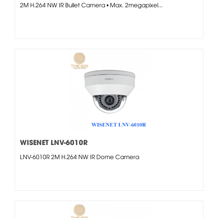
2M H.264 NW IR Bullet Camera • Max. 2megapixel...
WISENET LNV-6010R
LNV-6010R 2M H.264 NW IR Dome Camera