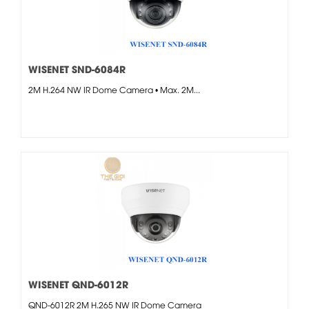
WISENET SND-6084R
2M H.264 NW IR Dome Camera • Max. 2M...
WISENET QND-6012R
QND-6012R 2M H.265 NW IR Dome Camera