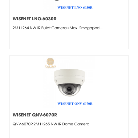
WISENET LNO-6030R
2M H.264 NW IR Bullet Camera • Max. 2megapixel...
WISENET QNV-6070R
QNV-6070R 2M H.265 NW IR Dome Camera