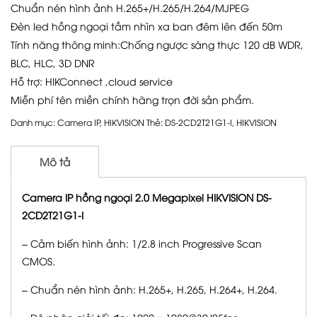
Chuẩn nén hình ảnh H.265+/H.265/H.264/MJPEG
Đèn led hồng ngoại tầm nhìn xa ban đêm lên đến 50m
Tính năng thông minh:Chống ngược sáng thực 120 dB WDR,
BLC, HLC, 3D DNR
Hỗ trợ: HIKConnect ,cloud service
Miễn phí tên miền chính hãng trọn đời sản phẩm.
Danh mục:
Camera IP
,
HIKVISION
Thẻ:
DS-2CD2T21G1-I
,
HIKVISION
Mô tả
Camera IP hồng ngoại 2.0 Megapixel HIKVISION DS-
2CD2T21G1-I
– Cảm biến hình ảnh: 1/2.8 inch Progressive Scan
CMOS.
– Chuẩn nén hình ảnh: H.265+, H.265, H.264+, H.264.