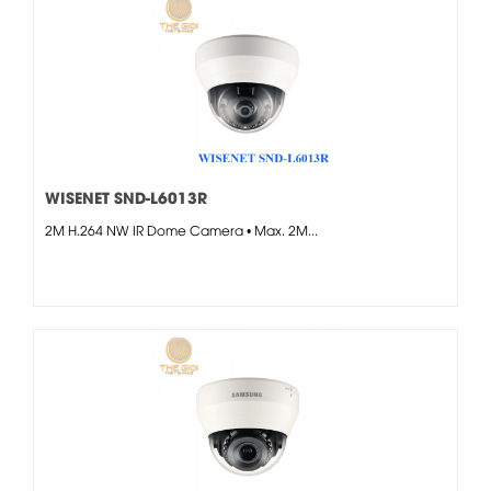
WISENET SND-L6013R
2M H.264 NW IR Dome Camera • Max. 2M...