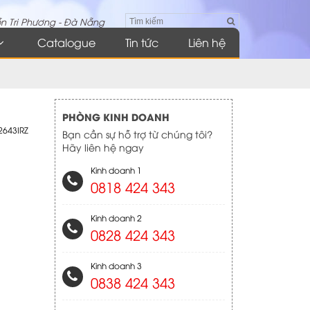
n Tri Phương - Đà Nẵng
Catalogue
Tin tức
Liên hệ
PHÒNG KINH DOANH
2643IRZ
Bạn cần sự hỗ trợ từ chúng tôi?
Hãy liên hệ ngay
Kinh doanh 1
0818 424 343
Kinh doanh 2
0828 424 343
Kinh doanh 3
0838 424 343