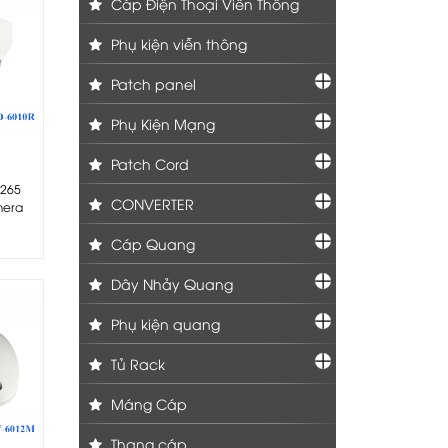
Cáp Điện Thoại Viễn Thông
Phụ kiện viễn thông
Patch panel
Phụ Kiện Mạng
Patch Cord
.265
CONVERTER
mera
Cáp Quang
Dây Nhảy Quang
Phụ kiện quang
Tủ Rack
Máng Cáp
Thang cáp