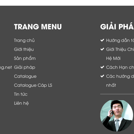
TRANG MENU
GIẢI PHÁ
Trang chủ
Hướng dẫn tố
Giới thiệu
Giới Thiệu C
Sản phẩm
Hệ Mới
ng.net
Giải pháp
Cách Hạn chế 
Catalogue
Các hướng dẫ
Catalogue Cáp LS
nhất
Tin tức
Liên hệ
Là khách hàng đang sử dụng dịch vụ của
Thế giới thiết bị mạng, tôi hoàn toàn yên
tâm và tin tưởng đội ngũ kỹ thuật, chăm
sóc khách hàng luôn hỗ trợ khách hàng
nhiệt tình