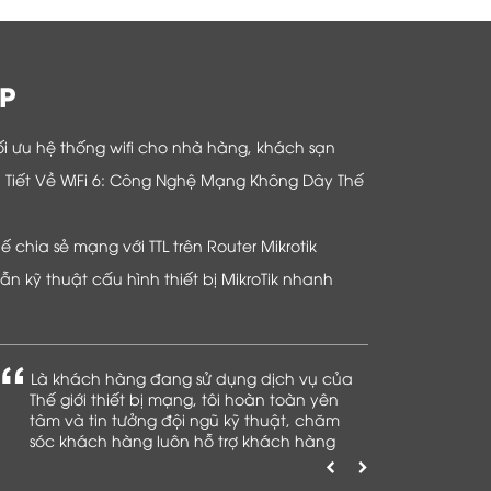
P
i ưu hệ thống wifi cho nhà hàng, khách sạn
hi Tiết Về WiFi 6: Công Nghệ Mạng Không Dây Thế
chia sẻ mạng với TTL trên Router Mikrotik
n kỹ thuật cấu hình thiết bị MikroTik nhanh
Là khách hàng đang sử dụng dịch vụ của
Thế giới thiết bị mạng, tôi hoàn toàn yên
tâm và tin tưởng đội ngũ kỹ thuật, chăm
sóc khách hàng luôn hỗ trợ khách hàng
nhiệt tình