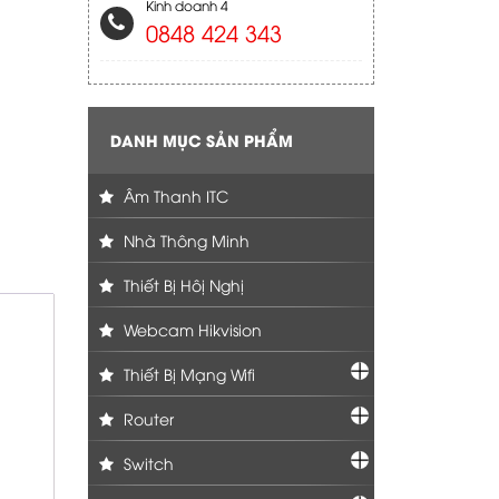
Kinh doanh 4
0848 424 343
DANH MỤC SẢN PHẨM
Âm Thanh ITC
Nhà Thông Minh
Thiết Bị Hôị Nghị
Webcam Hikvision
Thiết Bị Mạng Wifi
Router
Switch