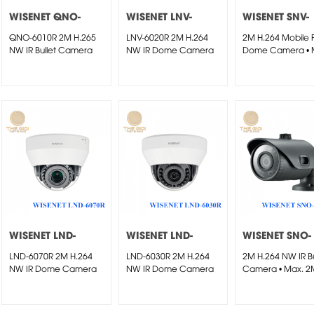
WISENET QNO-
WISENET LNV-
WISENET SNV-
6010R
6020R
6012M
QNO-6010R 2M H.265
LNV-6020R 2M H.264
2M H.264 Mobile F
NW IR Bullet Camera
NW IR Dome Camera
Dome Camera • 
2M...
WISENET LND-
WISENET LND-
WISENET SNO-
6070R
6030R
L6013R
LND-6070R 2M H.264
LND-6030R 2M H.264
2M H.264 NW IR Bu
NW IR Dome Camera
NW IR Dome Camera
Camera • Max. 2M
•...