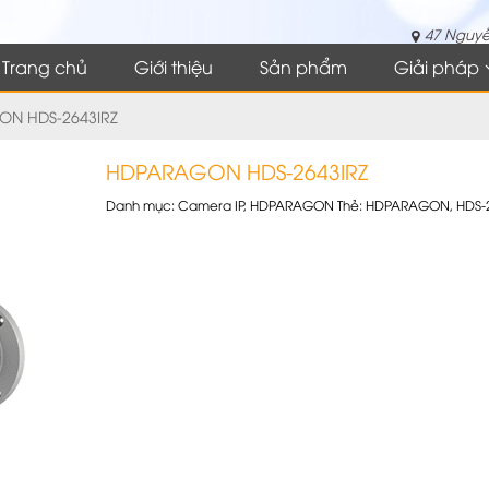
47 Nguyễ
Trang chủ
Giới thiệu
Sản phẩm
Giải pháp
N HDS-2643IRZ
HDPARAGON HDS-2643IRZ
Danh mục:
Camera IP
,
HDPARAGON
Thẻ:
HDPARAGON
,
HDS-