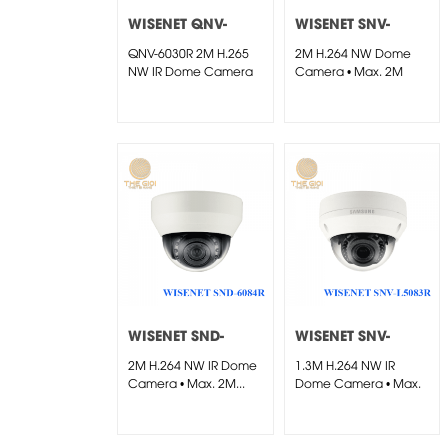
WISENET QNV-
WISENET SNV-
6030R
L6013R
QNV-6030R 2M H.265
2M H.264 NW Dome
NW IR Dome Camera
Camera • Max. 2M
(1920...
WISENET SND-
WISENET SNV-
6084R
L5083R
2M H.264 NW IR Dome
1.3M H.264 NW IR
Camera • Max. 2M...
Dome Camera • Max.
1.3M...