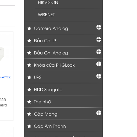
HIKVISION
WISENET
Camera Analog
Đầu Ghi IP
Đầu Ghi Analog
Khóa cửa PHGLock
UPS
HDD Seagate
265
Thẻ nhớ
mera
Cáp Mạng
Cáp Âm Thanh