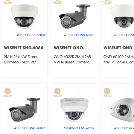
WISENET SND-6084
WISENET QNO-
WISENET QND-
6022R
6010R
2M H.264 NW Dome
QNO-6022R 2M H.265
QND-6010R 2M H
Camera • Max. 2M
NW IR Bullet Camera
NW IR Dome Ca
(1920...