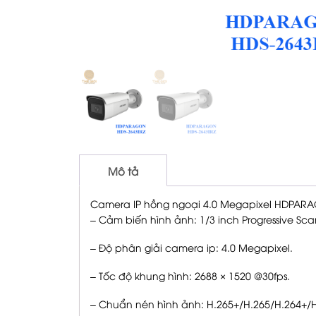
Mô tả
Camera IP hồng ngoại 4.0 Megapixel HDPAR
– Cảm biến hình ảnh: 1/3 inch Progressive Sc
– Độ phân giải camera ip: 4.0 Megapixel.
– Tốc độ khung hình: 2688 × 1520 @30fps.
– Chuẩn nén hình ảnh: H.265+/H.265/H.264+/