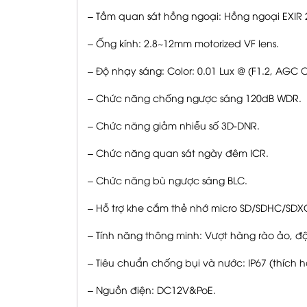
– Tầm quan sát hồng ngoại: Hồng ngoại EXIR 2
– Ống kính: 2.8~12mm motorized VF lens.
– Độ nhạy sáng: Color: 0.01 Lux @ (F1.2, AGC O
– Chức năng chống ngược sáng 120dB WDR.
– Chức năng giảm nhiễu số 3D-DNR.
– Chức năng quan sát ngày đêm ICR.
– Chức năng bù ngược sáng BLC.
– Hỗ trợ khe cắm thẻ nhớ micro SD/SDHC/SDX
– Tính năng thông minh: Vượt hàng rào ảo, 
– Tiêu chuẩn chống bụi và nước: IP67 (thích h
– Nguồn điện: DC12V&PoE.