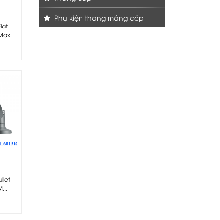
Phụ kiện thang máng cáp
lat
Max
llet
...