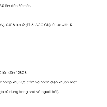
.0 lên đến 50 mét.
N), 0.018 Lux @ (F1.6, AGC ON), 0 Lux with IR.
C lên đến 128GB.
đột nhập khu vực cấm và nhận diện khuôn mặt.
ợp sử dụng trong nhà và ngoài trời).