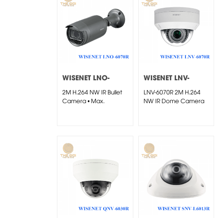
WISENET LNO-
WISENET LNV-
6070R
6070R
2M H.264 NW IR Bullet
LNV-6070R 2M H.264
Camera • Max.
NW IR Dome Camera
2megapixel...