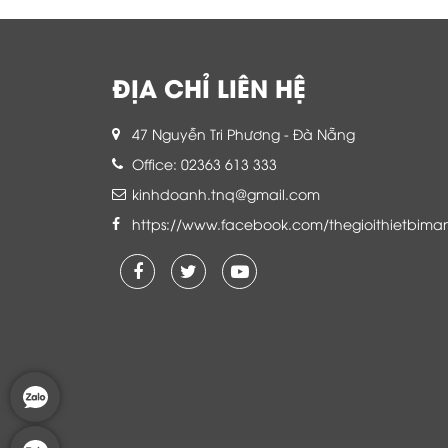
ĐỊA CHỈ LIÊN HỆ
47 Nguyễn Tri Phương - Đà Nẵng
Office: 02363 613 333
kinhdoanh.tnq@gmail.com
https://www.facebook.com/thegioithietbima
Là khách hàng đang sử dụng dịch vụ của
Thế giới thiết bị mạng, tôi hoàn toàn yên
tâm và tin tưởng đội ngũ kỹ thuật, chăm
sóc khách hàng luôn hỗ trợ khách hàng
nhiệt tình