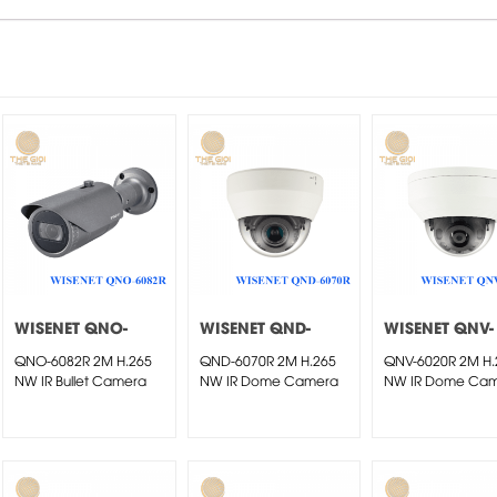
WISENET QNO-
WISENET QND-
WISENET QNV-
6082R
6070R
6020R
QNO-6082R 2M H.265
QND-6070R 2M H.265
QNV-6020R 2M H.
NW IR Bullet Camera
NW IR Dome Camera
NW IR Dome Ca