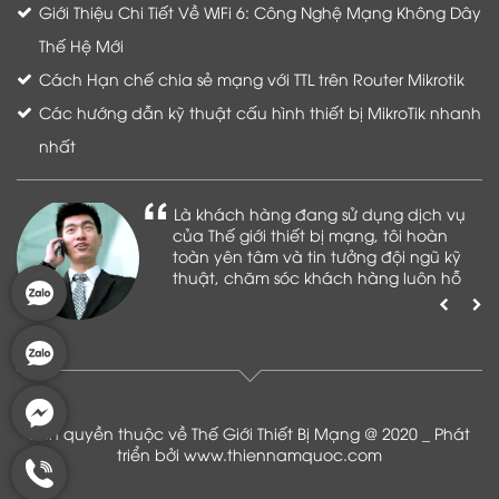
Giới Thiệu Chi Tiết Về WiFi 6: Công Nghệ Mạng Không Dây
Thế Hệ Mới
Cách Hạn chế chia sẻ mạng với TTL trên Router Mikrotik
Các hướng dẫn kỹ thuật cấu hình thiết bị MikroTik nhanh
nhất
Là khách hàng đang sử dụng dịch vụ
của Thế giới thiết bị mạng, tôi hoàn
toàn yên tâm và tin tưởng đội ngũ kỹ
thuật, chăm sóc khách hàng luôn hỗ
trợ khách hàng nhiệt tình
Bản quyền thuộc về Thế Giới Thiết Bị Mạng @ 2020 _ Phát
triển bởi
www.thiennamquoc.com