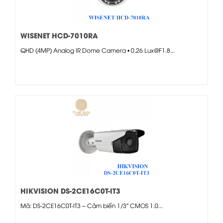
WISENET HCD-7010RA
QHD (4MP) Analog IR Dome Camera • 0.26 Lux@F1.8...
HIKVISION DS-2CE16C0T-IT3
Mã: DS-2CE16C0T-IT3 – Cảm biến 1/3″ CMOS 1.0...