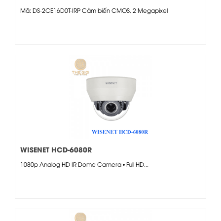
Mã: DS-2CE16D0T-IRP Cảm biến CMOS, 2 Megapixel
WISENET HCD-6080R
1080p Analog HD IR Dome Camera • Full HD...