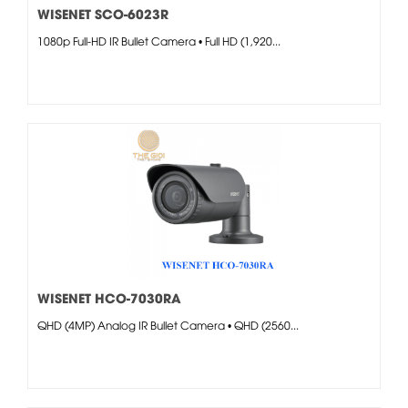
WISENET SCO-6023R
1080p Full-HD IR Bullet Camera • Full HD (1,920...
WISENET HCO-7030RA
QHD (4MP) Analog IR Bullet Camera • QHD (2560...