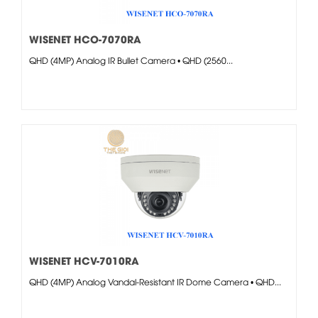
WISENET HCO-7070RA
QHD (4MP) Analog IR Bullet Camera • QHD (2560...
WISENET HCV-7010RA
QHD (4MP) Analog Vandal-Resistant IR Dome Camera • QHD...