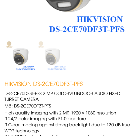
HIKVISION DS-2CE70DF3T-PFS
DS-2CE70DF3T-PFS 2 MP COLORVU INDOOR AUDIO FIXED
TURRET CAMERA
Mã:
DS-2CE70DF3T-PFS
High quality imaging with 2 MP, 1920 × 1080 resolution

24/7 color imaging with F1.0 aperture

Clear imaging against strong back light due to 130 dB true
WDR technology