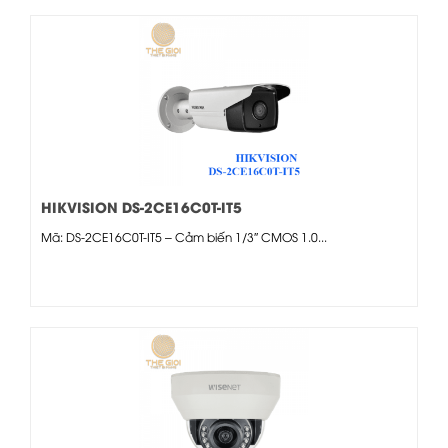
HIKVISION DS-2CE16C0T-IT5
Mã: DS-2CE16C0T-IT5 – Cảm biến 1/3″ CMOS 1.0...