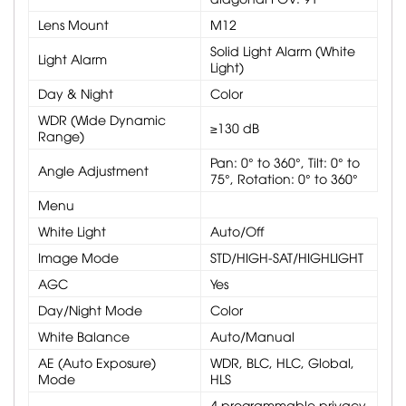
Lens Mount
M12
Solid Light Alarm (White
Light Alarm
Light)
Day & Night
Color
WDR (Wide Dynamic
≥130 dB
Range)
Pan: 0° to 360°, Tilt: 0° to
Angle Adjustment
75°, Rotation: 0° to 360°
Menu
White Light
Auto/Off
Image Mode
STD/HIGH-SAT/HIGHLIGHT
AGC
Yes
Day/Night Mode
Color
White Balance
Auto/Manual
AE (Auto Exposure)
WDR, BLC, HLC, Global,
Mode
HLS
4 programmable privacy