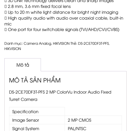

3D DNR technology delivers clean and sharp images

2.8 mm, 3.6 mm fixed focal lens

Up to 20 m white light distance for bright night imaging

High quality audio with audio over coaxial cable, built-in
mic

One port for four switchable signals (TVI/AHD/CVI/CVBS)
Danh mục:
Camera Analog
,
HIKVISION
Thẻ:
DS-2CE70DF3T-PFS
,
HIKVISION
Mô tả
MÔ TẢ SẢN PHẨM
DS-2CE70DF3T-PFS 2 MP ColorVu Indoor Audio Fixed
Turret Camera
Specification
Image Sensor
2 MP CMOS
Signal System
PAL/NTSC