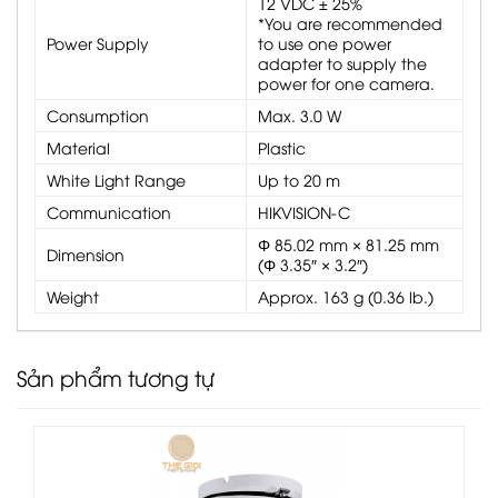
12 VDC ± 25%
*You are recommended
Power Supply
to use one power
adapter to supply the
power for one camera.
Consumption
Max. 3.0 W
Material
Plastic
White Light Range
Up to 20 m
Communication
HIKVISION-C
Φ 85.02 mm × 81.25 mm
Dimension
(Φ 3.35″ × 3.2″)
Weight
Approx. 163 g (0.36 lb.)
Sản phẩm tương tự