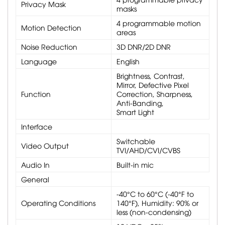
Privacy Mask
masks
4 programmable motion
Motion Detection
areas
Noise Reduction
3D DNR/2D DNR
Language
English
Brightness, Contrast,
Mirror, Defective Pixel
Function
Correction, Sharpness,
Anti-Banding,
Smart Light
Interface
Switchable
Video Output
TVI/AHD/CVI/CVBS
Audio In
Built-in mic
General
-40°C to 60°C (-40°F to
Operating Conditions
140°F), Humidity: 90% or
less (non-condensing)