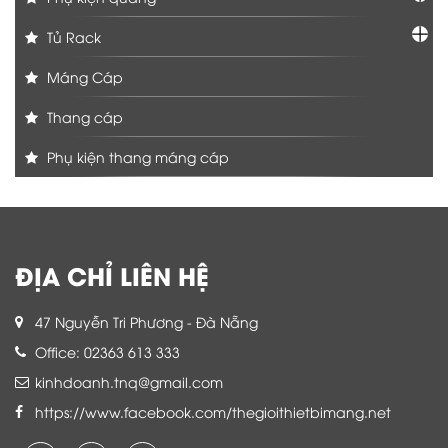
Tủ Rack
Máng Cáp
Thang cáp
Phụ kiện thang máng cáp
ĐỊA CHỈ LIÊN HỆ
47 Nguyễn Tri Phương - Đà Nẵng
Office: 02363 613 333
kinhdoanh.tnq@gmail.com
https://www.facebook.com/thegioithietbimang.net