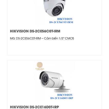
HIKVISION DS-2CE56C0T-IRM
Mã: DS-2CE56C0T-IRM – Cảm biến 1/3″ CMOS
HIKVISION DS-2CE16D0T-IRP