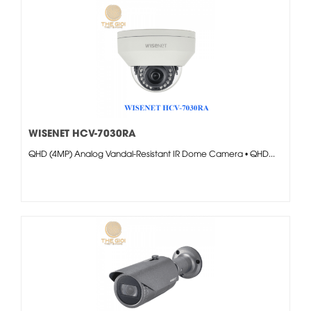
WISENET HCV-7030RA
QHD (4MP) Analog Vandal-Resistant IR Dome Camera • QHD...