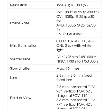
Resolution
1920 (H) × 1080 (V)
TVI: 1080p @ 25 fps/30 fps
CVI: 1080p @ 25 fps/30
fps
Frame Rate
AHD: 1080p @ 25 fps/30
fps
CVBS: PAL/NTSC
0.0005 Lux @ (F1.0, AGC
Min. Illumination
ON), 0 Lux with white
light
PAL: 1/25 s to 1/50,000 s;
Shutter Time
NTSC: 1/30 s to 1/50,000 s
Slow Shutter
Max. 16 times
2.8 mm, 3.6 mm fixed
Lens
focal lens
2.8 mm, horizontal FOV:
98°, vertical FOV: 52°,
diagonal FOV: 116°
Field of View
3.6 mm, horizontal FOV:
77°, vertical FOV: 42°,
diagonal FOV: 91°