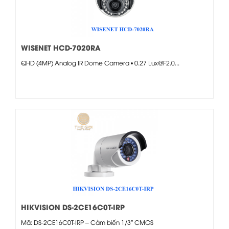
WISENET HCD-7020RA
QHD (4MP) Analog IR Dome Camera • 0.27 Lux@F2.0...
HIKVISION DS-2CE16C0T-IRP
Mã: DS-2CE16C0T-IRP – Cảm biến 1/3″ CMOS