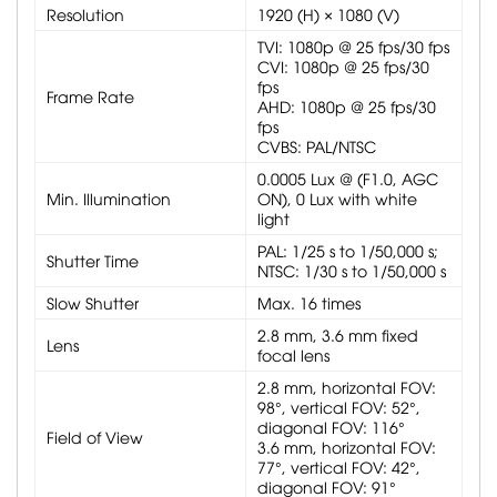
Resolution
1920 (H) × 1080 (V)
TVI: 1080p @ 25 fps/30 fps
CVI: 1080p @ 25 fps/30
fps
Frame Rate
AHD: 1080p @ 25 fps/30
fps
CVBS: PAL/NTSC
0.0005 Lux @ (F1.0, AGC
Min. Illumination
ON), 0 Lux with white
light
PAL: 1/25 s to 1/50,000 s;
Shutter Time
NTSC: 1/30 s to 1/50,000 s
Slow Shutter
Max. 16 times
2.8 mm, 3.6 mm fixed
Lens
focal lens
2.8 mm, horizontal FOV:
98°, vertical FOV: 52°,
diagonal FOV: 116°
Field of View
3.6 mm, horizontal FOV:
77°, vertical FOV: 42°,
diagonal FOV: 91°