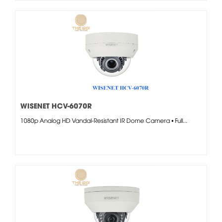
WISENET HCV-6070R
1080p Analog HD Vandal-Resistant IR Dome Camera • Full...