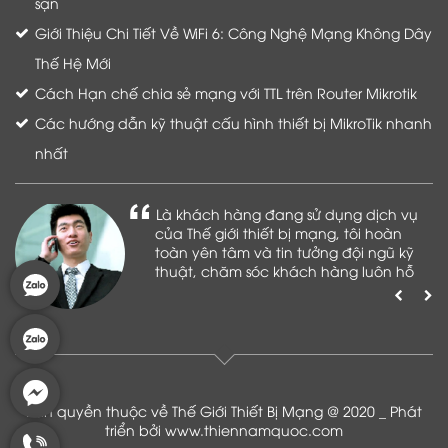
sạn
Giới Thiệu Chi Tiết Về WiFi 6: Công Nghệ Mạng Không Dây
Thế Hệ Mới
Cách Hạn chế chia sẻ mạng với TTL trên Router Mikrotik
Các hướng dẫn kỹ thuật cấu hình thiết bị MikroTik nhanh
nhất
Là khách hàng đang sử dụng dịch vụ
của Thế giới thiết bị mạng, tôi hoàn
toàn yên tâm và tin tưởng đội ngũ kỹ
thuật, chăm sóc khách hàng luôn hỗ
trợ khách hàng nhiệt tình
Bản quyền thuộc về Thế Giới Thiết Bị Mạng @ 2020 _ Phát
triển bởi
www.thiennamquoc.com