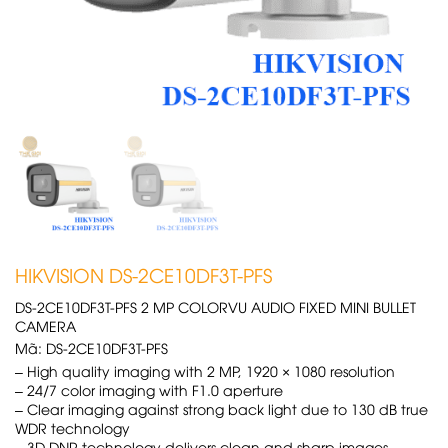
HIKVISION DS-2CE10DF3T-PFS
DS-2CE10DF3T-PFS 2 MP COLORVU AUDIO FIXED MINI BULLET
CAMERA
Mã:
DS-2CE10DF3T-PFS
–
High quality imaging with 2 MP, 1920 × 1080 resolution
–
24/7 color imaging with F1.0 aperture
–
Clear imaging against strong back light due to 130 dB true
WDR technology
–
3D DNR technology delivers clean and sharp images