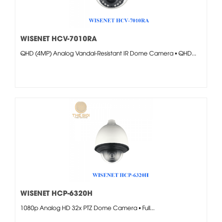
WISENET HCV-7010RA
QHD (4MP) Analog Vandal-Resistant IR Dome Camera • QHD...
WISENET HCP-6320H
1080p Analog HD 32x PTZ Dome Camera • Full...