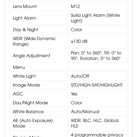
Lens Mount
M12
Solid Light Alarm (White
Light Alarm
Light)
Day & Night
Color
WDR (Wide Dynamic
≥130 dB
Range)
Pan: 0° to 360°, Tilt: 0° to
Angle Adjustment
90°, Rotation: 0° to 360°
Menu
White Light
Auto/Off
Image Mode
STD/HIGH-SAT/HIGHLIGHT
AGC
Yes
Day/Night Mode
Color
White Balance
Auto/Manual
AE (Auto Exposure)
WDR, BLC, HLC, Global,
Mode
HLS
4 programmable privacy