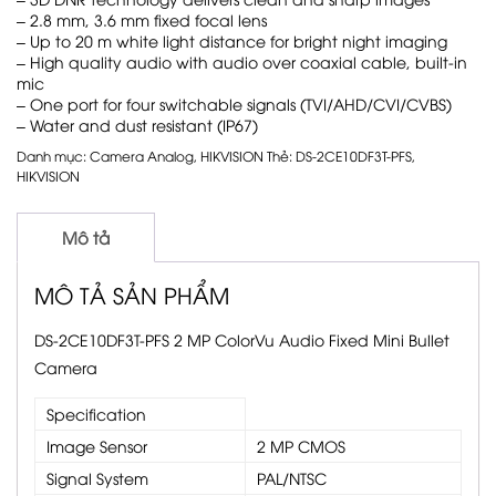
–
2.8 mm, 3.6 mm fixed focal lens
–
Up to 20 m white light distance for bright night imaging
–
High quality audio with audio over coaxial cable, built-in
mic
–
One port for four switchable signals (TVI/AHD/CVI/CVBS)
–
Water and dust resistant (IP67)
Danh mục:
Camera Analog
,
HIKVISION
Thẻ:
DS-2CE10DF3T-PFS
,
HIKVISION
Mô tả
MÔ TẢ SẢN PHẨM
DS-2CE10DF3T-PFS 2 MP ColorVu Audio Fixed Mini Bullet
Camera
Specification
Image Sensor
2 MP CMOS
Signal System
PAL/NTSC