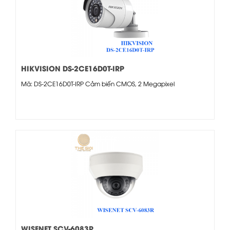
HIKVISION DS-2CE16D0T-IRP
Mã: DS-2CE16D0T-IRP Cảm biến CMOS, 2 Megapixel
WISENET SCV-6083R