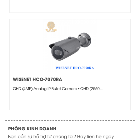
WISENET HCO-7070RA
QHD (4MP) Analog IR Bullet Camera • QHD (2560...
PHÒNG KINH DOANH
Bạn cần sự hỗ trợ từ chúng tôi? Hãy liên hệ ngay