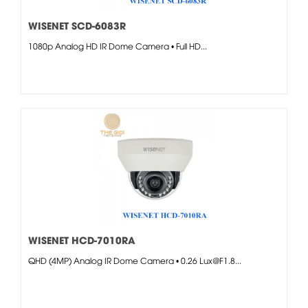
WISENET SCD-6083R
1080p Analog HD IR Dome Camera • Full HD...
WISENET HCD-7010RA
QHD (4MP) Analog IR Dome Camera • 0.26 Lux@F1.8...