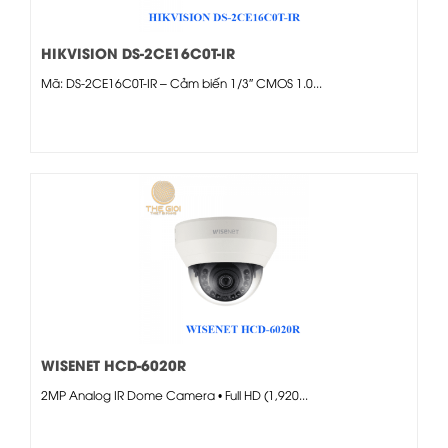
HIKVISION DS-2CE16C0T-IR
Mã: DS-2CE16C0T-IR – Cảm biến 1/3″ CMOS 1.0...
WISENET HCD-6020R
2MP Analog IR Dome Camera • Full HD (1,920...