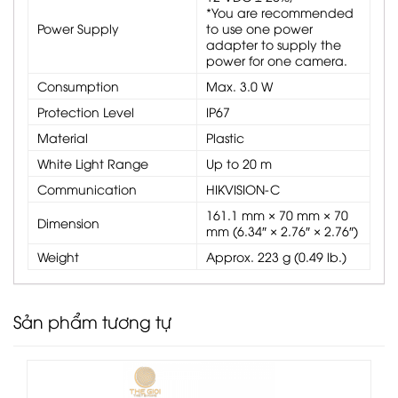
*You are recommended
Power Supply
to use one power
adapter to supply the
power for one camera.
Consumption
Max. 3.0 W
Protection Level
IP67
Material
Plastic
White Light Range
Up to 20 m
Communication
HIKVISION-C
161.1 mm × 70 mm × 70
Dimension
mm (6.34″ × 2.76″ × 2.76″)
Weight
Approx. 223 g (0.49 lb.)
Sản phẩm tương tự