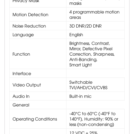
Privacy Mask
masks
4 programmable motion
Motion Detection
areas
Noise Reduction
3D DNR/2D DNR
Language
English
Brightness, Contrast,
Mirror, Defective Pixel
Function
Correction, Sharpness,
Anti-Banding,
Smart Light
Interface
Switchable
Video Output
TVI/AHD/CVI/CVBS
Audio In
Built-in mic
General
-40°C to 60°C (-40°F to
Operating Conditions
140°F), Humidity: 90% or
less (non-condensing)
12 VDC ± 25%,