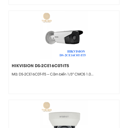
HIKVISION DS-2CE16C0T-IT5
Mã: DS-2CE16C0T-IT5 – Cảm biến 1/3″ CMOS 1.0...