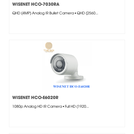
WISENET HCO-7030RA
QHD (4MP) Analog IR Bullet Camera • QHD (2560...
WISENET HCO-E6020R
1080p Analog HD IR Camera • Full HD (1920...