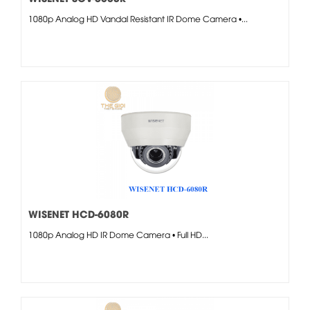
1080p Analog HD Vandal Resistant IR Dome Camera •...
WISENET HCD-6080R
1080p Analog HD IR Dome Camera • Full HD...