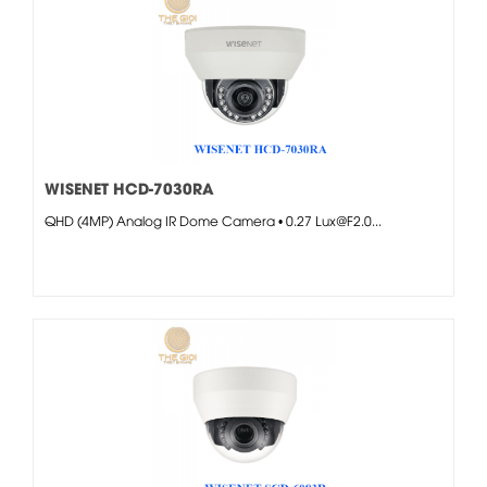
WISENET HCD-7030RA
QHD (4MP) Analog IR Dome Camera • 0.27 Lux@F2.0...