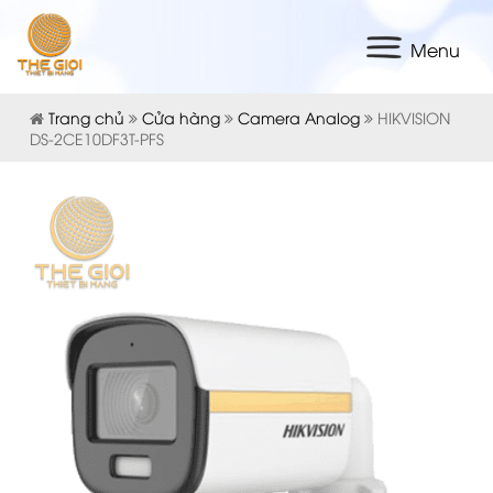
Menu
Trang chủ
Cửa hàng
Camera Analog
HIKVISION
DS-2CE10DF3T-PFS