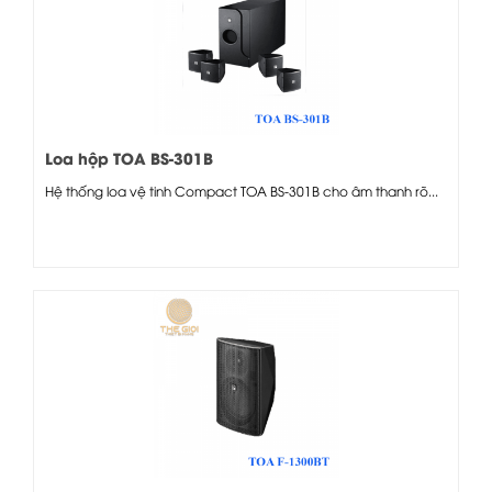
Loa hộp TOA BS-301B
Hệ thống loa vệ tinh Compact TOA BS-301B cho âm thanh rõ...