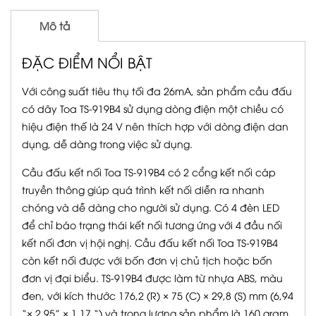
Mô tả
ĐẶC ĐIỂM NỔI BẬT
Với công suất tiêu thụ tối đa 26mA, sản phẩm cầu đấu
có dây Toa TS-919B4 sử dụng dòng điện một chiều có
hiệu điện thế là 24 V nên thích hợp với dòng điện dan
dụng, dễ dàng trong việc sử dụng.
Cầu đấu kết nối Toa TS-919B4 có 2 cổng kết nối cáp
truyền thông giúp quá trình kết nối diễn ra nhanh
chóng và dễ dàng cho người sử dụng. Có 4 đèn LED
để chỉ báo trạng thái kết nối tương ứng với 4 đầu nối
kết nối đơn vị hội nghị. Cầu đấu kết nối Toa TS-919B4
còn kết nối được với bốn đơn vị chủ tịch hoặc bốn
đơn vị đại biểu. TS-919B4 được làm từ nhựa ABS, màu
đen, với kích thước 176,2 (R) × 75 (C) × 29,8 (S) mm (6,94
“× 2,95” × 1,17 “) và trọng lượng sản phẩm là 160 gram