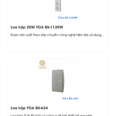
Loa hộp 20W TOA BS-1120W
Được sản xuất theo dây chuyền công nghệ hiện đại, sử dụng...
Loa hộp TOA BS-634
Loa hộp TOA BS-634 có công suất 6W, thiết kế gọn nhẹ,...