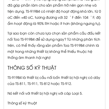
đã góp phần làm cho sản phẩm trở nên gọn nhẹ và
tiện dụng. TS-919B4 có nhiệt độ hoạt động khá lớn, từ 0
oC đến +40 oC, tương đương với 32゜ F đến 104゜ F; độ
ẩm hoạt động là 90% RH hoặc ít hơn (không ngưng tụ).
Tại sao bạn còn chưa lựa chọn sản phẩm cầu đấu kết
nối Toa TS-919B4 để sử dụng ngay? Từ những phân tích
trên, có thể thấy rằng sản phẩm Toa TS-919B4 chính là
một trong những thiết bị không thể thiếu thuộc hệ
thống âm thanh hội nghị!
THÔNG SỐ KỸ THUẬT
TS-919B4 là thiết bị cầu nối bốn thiết bị hội nghị có dây
của TS-811, TS-911, TS-812 hoặc TS-912.
Nó kết nối với thiết bị hội nghị với cáp Loại 5.
Thông số kỹ thuật