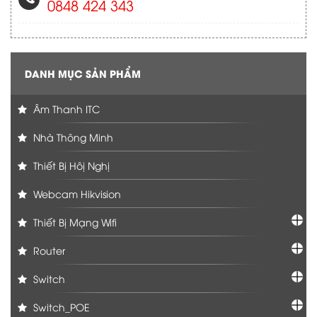
0848 424 343
DANH MỤC SẢN PHẨM
Âm Thanh ITC
Nhà Thông Minh
Thiết Bị Hôị Nghị
Webcam Hikvision
Thiết Bị Mạng Wifi
Router
Switch
Switch_POE