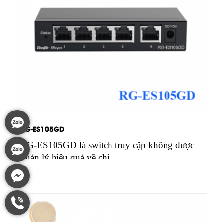
RG-ES105GD
RG-ES105GD là switch truy cập không được
quản lý hiệu quả về chi…