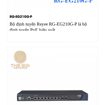
RG-EG210G-P
Bộ định tuyến Reyee RG-EG210G-P là bộ
định tuyến PoE hiệu suất…