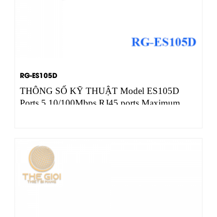
RG-ES105D
THÔNG SỐ KỸ THUẬT Model ES105D
Ports 5 10/100Mbps RJ45 ports Maximum
port forwarding…