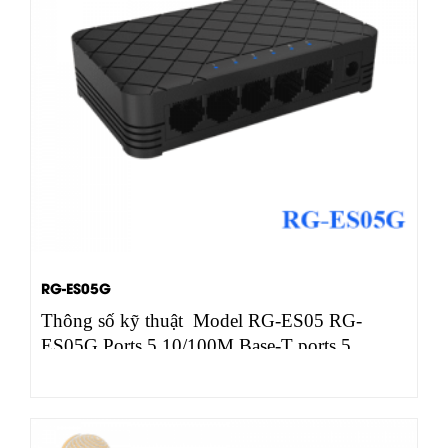
RG-ES05G
Thông số kỹ thuật Model RG-ES05 RG-
ES05G Ports 5 10/100M Base-T ports 5
10/100/1000M…