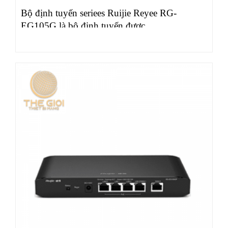
Bộ định tuyến seriees Ruijie Reyee RG-
EG105G là bộ định tuyến được…