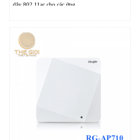
dây 802.11ac cho các ứng…