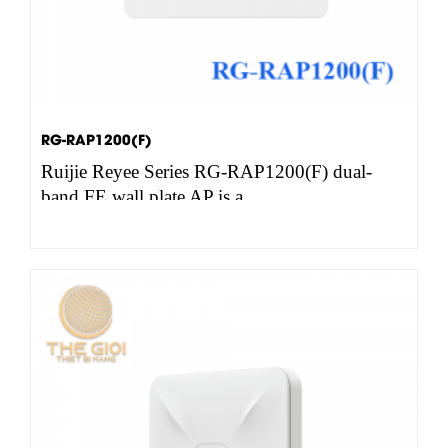
RG-RAP1200(F)
Ruijie Reyee Series RG-RAP1200(F) dual-
band FE wall plate AP is a…