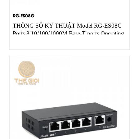
RG-ES08G
THÔNG SỐ KỸ THUẬT Model RG-ES08G
Ports 8 10/100/1000M Base-T ports Operating
mode Half-duplex,…