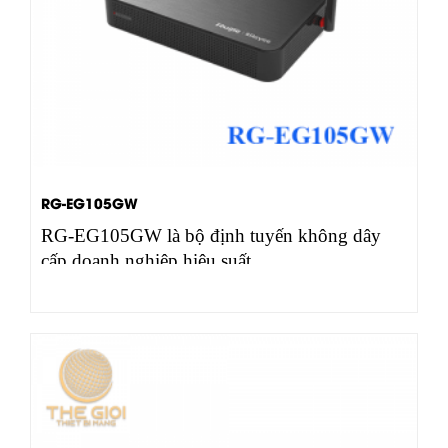
RG-EG105GW
RG-EG105GW là bộ định tuyến không dây
cấp doanh nghiệp hiệu suất…