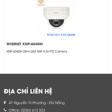
WISENET XNP-6040H
XNP-6040H 2M H.265 NW 4.3x PTZ Camera
ĐỊA CHỈ LIÊN HỆ
47 Nguyễn Tri Phương - Đà Nẵng
Office: 02363 613 333