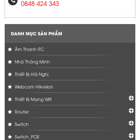
0848 424 343
DANH MỤC SẢN PHẨM
Âm Thanh ITC
Nhà Thông Minh
Thiết Bị Hôị Nghị
Webcam Hikvision
Thiết Bị Mạng Wifi
Router
Switch
Switch_POE