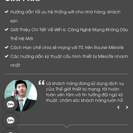
Hướng dẫn tối ưu hệ thống wifi cho nhà hàng, khách
sạn
Giới Thiệu Chi Tiết Về WiFi 6: Công Nghệ Mạng Không Dây
Thế Hệ Mới
Cách Hạn chế chia sẻ mạng với TTL trên Router Mikrotik
Các hướng dẫn kỹ thuật cấu hình thiết bị MikroTik nhanh
nhất
Là khách hàng đang sử dụng dịch vụ
của Thế giới thiết bị mạng, tôi hoàn
toàn yên tâm và tin tưởng đội ngũ kỹ
thuật, chăm sóc khách hàng luôn hỗ
trợ khách hàng nhiệt tình