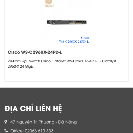
Cisco WS-C2960X-24PD-L
24-Port GigE Switch Cisco Catalyst WS-C2960X-24PD-L - Catalyst
2960-X 24 GigE...
ĐỊA CHỈ LIÊN HỆ
47 Nguyễn Tri Phương - Đà Nẵng
Office: 02363 613 333