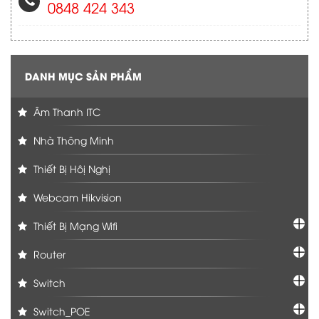
0848 424 343
DANH MỤC SẢN PHẨM
Âm Thanh ITC
Nhà Thông Minh
Thiết Bị Hôị Nghị
Webcam Hikvision
Thiết Bị Mạng Wifi
Router
Switch
Switch_POE