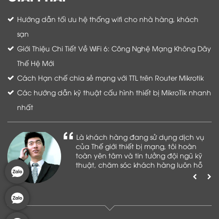
Hướng dẫn tối ưu hệ thống wifi cho nhà hàng, khách
sạn
Giới Thiệu Chi Tiết Về WiFi 6: Công Nghệ Mạng Không Dây
Thế Hệ Mới
Cách Hạn chế chia sẻ mạng với TTL trên Router Mikrotik
Các hướng dẫn kỹ thuật cấu hình thiết bị MikroTik nhanh
nhất
Là khách hàng đang sử dụng dịch vụ
của Thế giới thiết bị mạng, tôi hoàn
toàn yên tâm và tin tưởng đội ngũ kỹ
thuật, chăm sóc khách hàng luôn hỗ
trợ khách hàng nhiệt tình