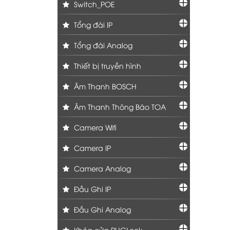
Switch_POE
Tổng đài IP
Tổng đài Analog
Thiết bị truyền hình
Âm Thanh BOSCH
Âm Thanh Thông Báo TOA
Camera Wifi
Camera IP
Camera Analog
Đầu Ghi IP
Đầu Ghi Analog
Khóa cửa PHGLock