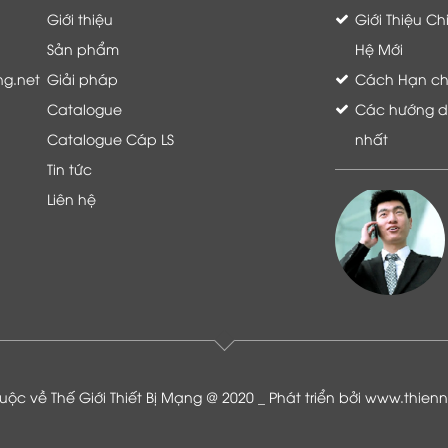
Giới thiệu
Giới Thiệu C
Sản phẩm
Hệ Mới
ng.net
Giải pháp
Cách Hạn chế 
Catalogue
Các hướng dẫ
Catalogue Cáp LS
nhất
Tin tức
Liên hệ
Là khách hàng đang sử dụng dịch vụ của
Thế giới thiết bị mạng, tôi hoàn toàn yên
tâm và tin tưởng đội ngũ kỹ thuật, chăm
sóc khách hàng luôn hỗ trợ khách hàng
nhiệt tình
ộc về Thế Giới Thiết Bị Mạng @ 2020 _ Phát triển bởi
www.thien