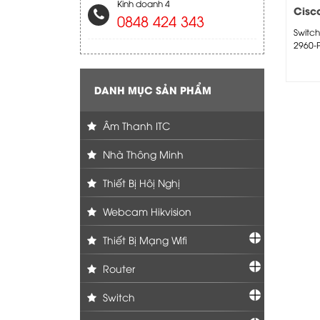
Kinh doanh 4
Cisc
0848 424 343
C296
Switch
2960-P
C2960
Cataly
Port 10
DANH MỤC SẢN PHẨM
Âm Thanh ITC
Nhà Thông Minh
Thiết Bị Hôị Nghị
Webcam Hikvision
Thiết Bị Mạng Wifi
Router
Switch