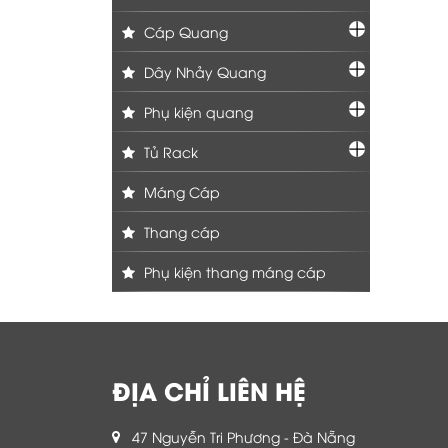
Cáp Quang
Dây Nhảy Quang
Phụ kiện quang
Tủ Rack
Máng Cáp
Thang cáp
Phụ kiện thang máng cáp
ĐỊA CHỈ LIÊN HỆ
47 Nguyễn Tri Phương - Đà Nẵng