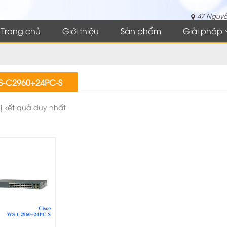
47 Nguyễ
Trang chủ
Giới thiệu
Sản phẩm
Giải pháp
S-C2960+24PC-S
hị kết quả duy nhất