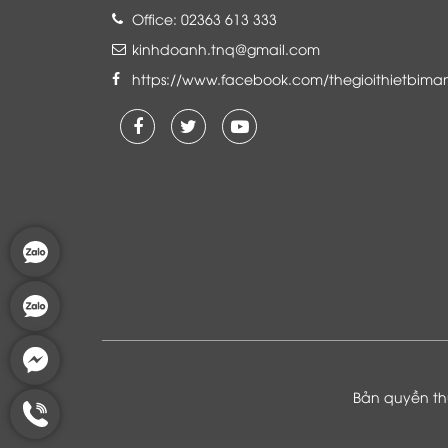
Office: 02363 613 333
kinhdoanh.tnq@gmail.com
https://www.facebook.com/thegioithietbima
Là khách hàng đang sử dụng dịch vụ của
Thế giới thiết bị mạng, tôi hoàn toàn yên
tâm và tin tưởng đội ngũ kỹ thuật, chăm
sóc khách hàng luôn hỗ trợ khách hàng
nhiệt tình
Bản quyền thu