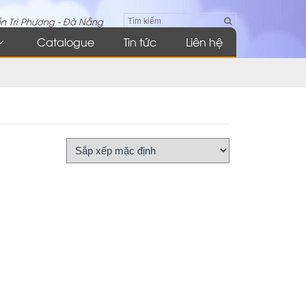
n Tri Phương - Đà Nẵng
Catalogue
Tin tức
Liên hệ