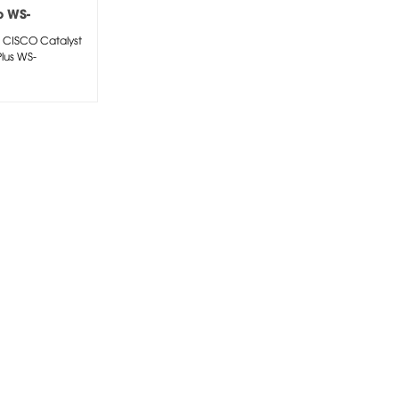
o WS-
0+24PC-S
 CISCO Catalyst
lus WS-
+24PC-S -
st 2960 Plus 24-
/100...