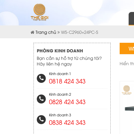
Trang chủ
WS-C2960+24PC-S
W
PHÒNG KINH DOANH
Bạn cần sự hỗ trợ từ chúng tôi?
Hiển t
Hãy liên hệ ngay
Kinh doanh 1
0818 424 343
Kinh doanh 2
0828 424 343
Kinh doanh 3
0838 424 343