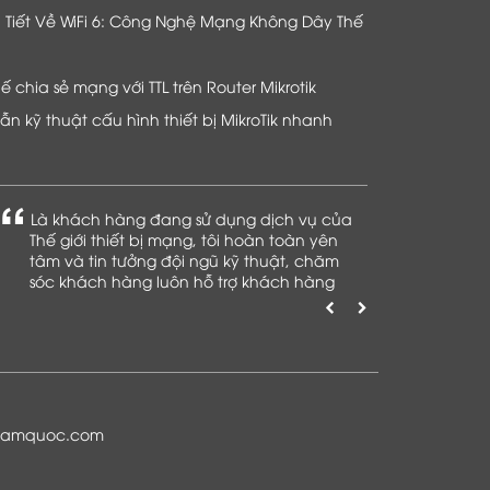
hi Tiết Về WiFi 6: Công Nghệ Mạng Không Dây Thế
chia sẻ mạng với TTL trên Router Mikrotik
n kỹ thuật cấu hình thiết bị MikroTik nhanh
Là khách hàng đang sử dụng dịch vụ của
Thế giới thiết bị mạng, tôi hoàn toàn yên
tâm và tin tưởng đội ngũ kỹ thuật, chăm
sóc khách hàng luôn hỗ trợ khách hàng
nhiệt tình
namquoc.com