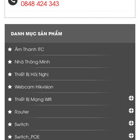
0848 424 343
DANH MỤC SẢN PHẨM
Âm Thanh ITC
Nhà Thông Minh
Thiết Bị Hôị Nghị
Webcam Hikvision
Thiết Bị Mạng Wifi
Router
Switch
Switch_POE