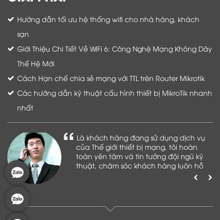
Hướng dẫn tối ưu hệ thống wifi cho nhà hàng, khách
sạn
Giới Thiệu Chi Tiết Về WiFi 6: Công Nghệ Mạng Không Dây
Thế Hệ Mới
Cách Hạn chế chia sẻ mạng với TTL trên Router Mikrotik
Các hướng dẫn kỹ thuật cấu hình thiết bị MikroTik nhanh
nhất
Là khách hàng đang sử dụng dịch vụ
của Thế giới thiết bị mạng, tôi hoàn
toàn yên tâm và tin tưởng đội ngũ kỹ
thuật, chăm sóc khách hàng luôn hỗ
trợ khách hàng nhiệt tình