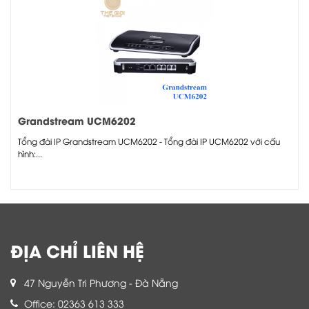
Grandstream UCM6202
Tổng đài IP Grandstream UCM6202 - Tổng đài IP UCM6202 với cấu
hình:...
ĐỊA CHỈ LIÊN HỆ
47 Nguyễn Tri Phương - Đà Nẵng
Office: 02363 613 333