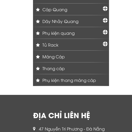
Cáp Quang
Dây Nhảy Quang
Phụ kiện quang
Tủ Rack
Máng Cáp
Thang cáp
Phụ kiện thang máng cáp
ĐỊA CHỈ LIÊN HỆ
47 Nguyễn Tri Phương - Đà Nẵng