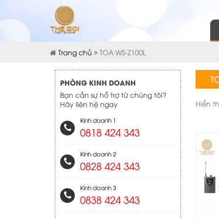
Trang chủ
TOA WS-Z100L
TO
PHÒNG KINH DOANH
Bạn cần sự hỗ trợ từ chúng tôi?
Hiển t
Hãy liên hệ ngay
Kinh doanh 1
0818 424 343
Kinh doanh 2
0828 424 343
Kinh doanh 3
0838 424 343