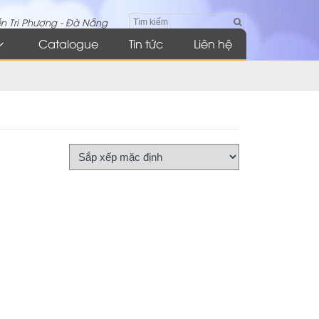
n Tri Phương - Đà Nẵng
Catalogue
Tin tức
Liên hệ