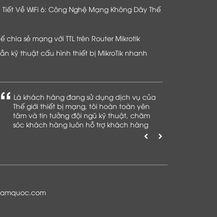
hi Tiết Về WiFi 6: Công Nghệ Mạng Không Dây Thế
chia sẻ mạng với TTL trên Router Mikrotik
n kỹ thuật cấu hình thiết bị MikroTik nhanh
Là khách hàng đang sử dụng dịch vụ của
Thế giới thiết bị mạng, tôi hoàn toàn yên
tâm và tin tưởng đội ngũ kỹ thuật, chăm
sóc khách hàng luôn hỗ trợ khách hàng
nhiệt tình
namquoc.com