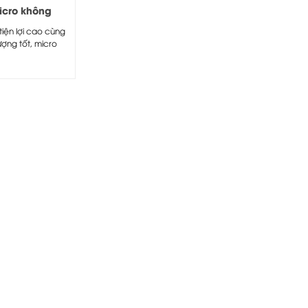
icro không
cài áo TOA
 tiện lợi cao cùng
100L
ượng tốt, micro
..