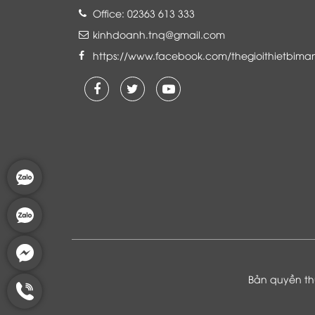
Office: 02363 613 333
kinhdoanh.tnq@gmail.com
https://www.facebook.com/thegioithietbima
Là khách hàng đang sử dụng dịch vụ của
Thế giới thiết bị mạng, tôi hoàn toàn yên
tâm và tin tưởng đội ngũ kỹ thuật, chăm
sóc khách hàng luôn hỗ trợ khách hàng
nhiệt tình
Bản quyền thu