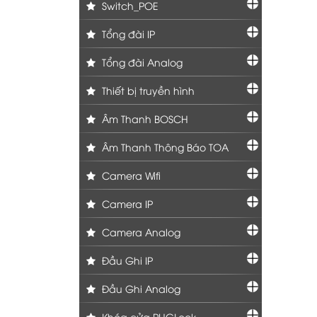
Switch_POE
Tổng đài IP
Tổng đài Analog
Thiết bị truyền hình
Âm Thanh BOSCH
Âm Thanh Thông Báo TOA
Camera Wifi
Camera IP
Camera Analog
Đầu Ghi IP
Đầu Ghi Analog
Khóa cửa PHGLock