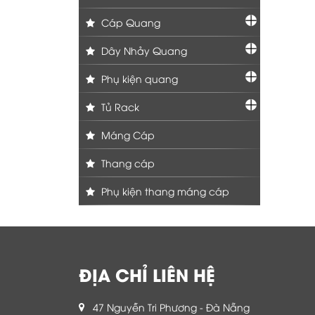
Cáp Quang
Dây Nhảy Quang
Phụ kiện quang
Tủ Rack
Máng Cáp
Thang cáp
Phụ kiện thang máng cáp
ĐỊA CHỈ LIÊN HỆ
47 Nguyễn Tri Phương - Đà Nẵng