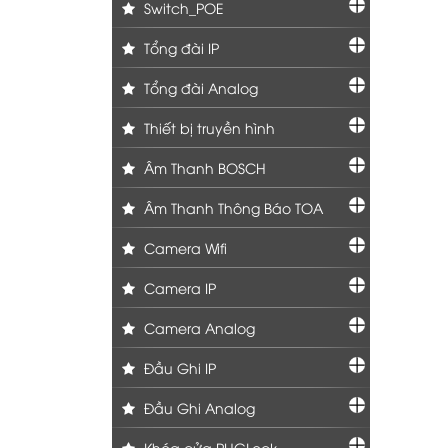
Switch_POE
Tổng đài IP
Tổng đài Analog
Thiết bị truyền hình
Âm Thanh BOSCH
Âm Thanh Thông Báo TOA
Camera Wifi
Camera IP
Camera Analog
Đầu Ghi IP
Đầu Ghi Analog
Khóa cửa PHGLock