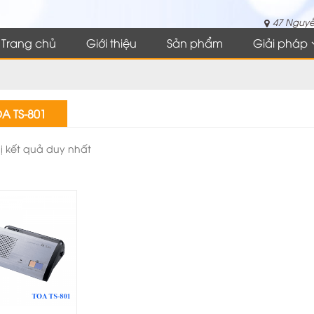
47 Nguyễ
Trang chủ
Giới thiệu
Sản phẩm
Giải pháp
A TS-801
hị kết quả duy nhất