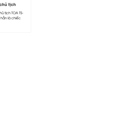
chủ tịch
g dây TOA TS-
ủ tịch TOA TS-
 hẳn là chiếc
àn hảo...