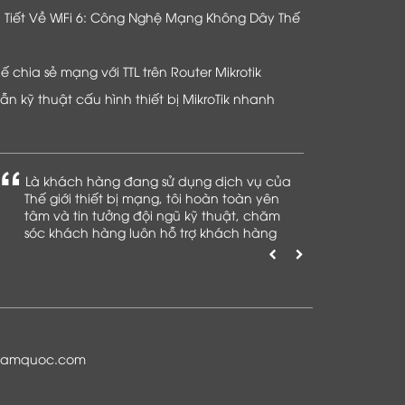
hi Tiết Về WiFi 6: Công Nghệ Mạng Không Dây Thế
chia sẻ mạng với TTL trên Router Mikrotik
n kỹ thuật cấu hình thiết bị MikroTik nhanh
Là khách hàng đang sử dụng dịch vụ của
Thế giới thiết bị mạng, tôi hoàn toàn yên
tâm và tin tưởng đội ngũ kỹ thuật, chăm
sóc khách hàng luôn hỗ trợ khách hàng
nhiệt tình
namquoc.com