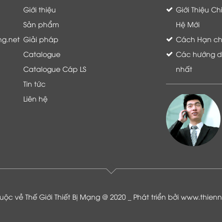
Giới thiệu
Giới Thiệu C
Sản phẩm
Hệ Mới
ng.net
Giải pháp
Cách Hạn chế 
Catalogue
Các hướng dẫ
Catalogue Cáp LS
nhất
Tin tức
Liên hệ
Là khách hàng đang sử dụng dịch vụ của
Thế giới thiết bị mạng, tôi hoàn toàn yên
tâm và tin tưởng đội ngũ kỹ thuật, chăm
sóc khách hàng luôn hỗ trợ khách hàng
nhiệt tình
ộc về Thế Giới Thiết Bị Mạng @ 2020 _ Phát triển bởi
www.thien