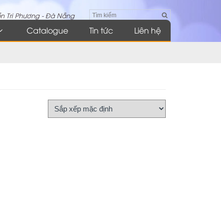
n Tri Phương - Đà Nẵng
Catalogue
Tin tức
Liên hệ