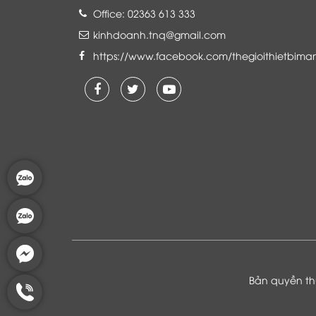
Office: 02363 613 333
kinhdoanh.tnq@gmail.com
https://www.facebook.com/thegioithietbima
Là khách hàng đang sử dụng dịch vụ của
Thế giới thiết bị mạng, tôi hoàn toàn yên
tâm và tin tưởng đội ngũ kỹ thuật, chăm
sóc khách hàng luôn hỗ trợ khách hàng
nhiệt tình
Bản quyền thu