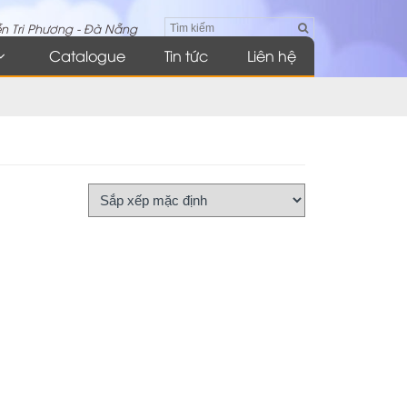
n Tri Phương - Đà Nẵng
Catalogue
Tin tức
Liên hệ