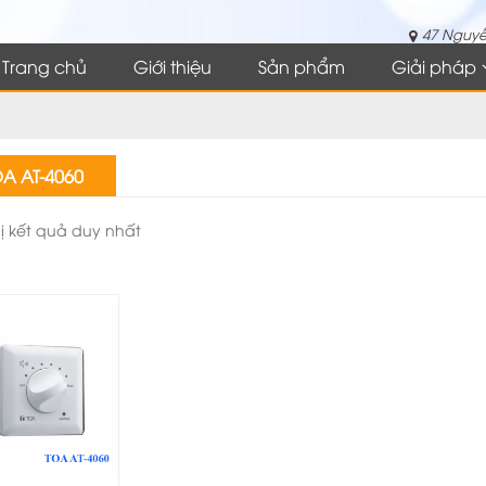
47 Nguyễ
Trang chủ
Giới thiệu
Sản phẩm
Giải pháp
A AT-4060
hị kết quả duy nhất