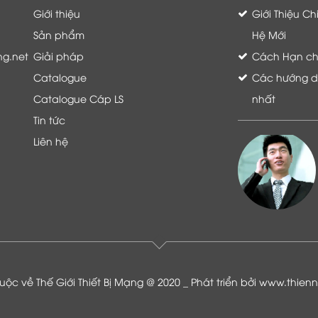
Giới thiệu
Giới Thiệu C
Sản phẩm
Hệ Mới
ng.net
Giải pháp
Cách Hạn chế 
Catalogue
Các hướng dẫ
Catalogue Cáp LS
nhất
Tin tức
Liên hệ
Là khách hàng đang sử dụng dịch vụ của
Thế giới thiết bị mạng, tôi hoàn toàn yên
tâm và tin tưởng đội ngũ kỹ thuật, chăm
sóc khách hàng luôn hỗ trợ khách hàng
nhiệt tình
ộc về Thế Giới Thiết Bị Mạng @ 2020 _ Phát triển bởi
www.thien