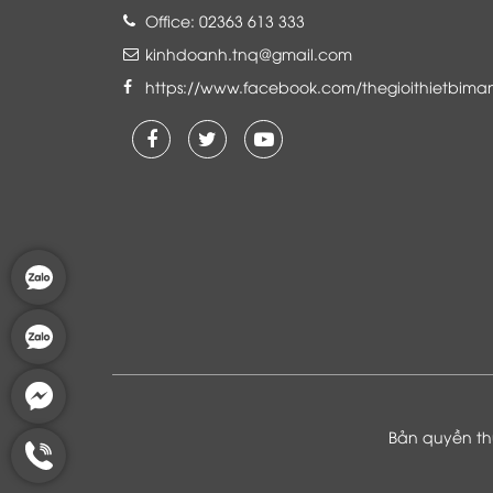
Office: 02363 613 333
kinhdoanh.tnq@gmail.com
https://www.facebook.com/thegioithietbima
Là khách hàng đang sử dụng dịch vụ của
Thế giới thiết bị mạng, tôi hoàn toàn yên
tâm và tin tưởng đội ngũ kỹ thuật, chăm
sóc khách hàng luôn hỗ trợ khách hàng
nhiệt tình
Bản quyền thu