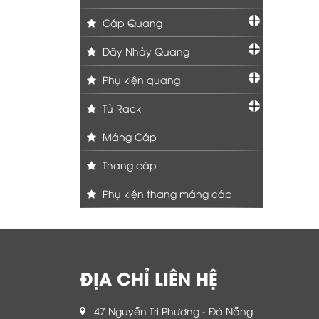
Cáp Quang
Dây Nhảy Quang
Phụ kiện quang
Tủ Rack
Máng Cáp
Thang cáp
Phụ kiện thang máng cáp
ĐỊA CHỈ LIÊN HỆ
47 Nguyễn Tri Phương - Đà Nẵng