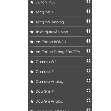
Switch_POE
Tổng đài IP
Tổng đài Analog
Thiết bị truyền hình
Âm Thanh BOSCH
Âm Thanh Thông Báo TOA
Camera Wifi
Camera IP
Camera Analog
Đầu Ghi IP
Đầu Ghi Analog
Khóa cửa PHGLock