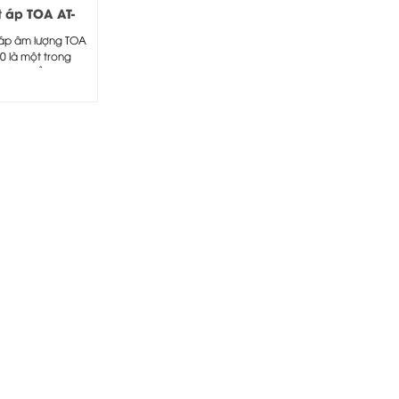
t áp TOA AT-
 áp âm lượng TOA
0 là một trong
sản phẩm đi...