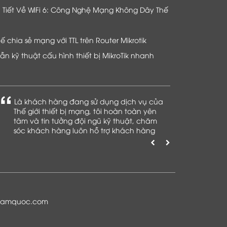
hi Tiết Về WiFi 6: Công Nghệ Mạng Không Dây Thế
chia sẻ mạng với TTL trên Router Mikrotik
n kỹ thuật cấu hình thiết bị MikroTik nhanh
Là khách hàng đang sử dụng dịch vụ của
Thế giới thiết bị mạng, tôi hoàn toàn yên
tâm và tin tưởng đội ngũ kỹ thuật, chăm
sóc khách hàng luôn hỗ trợ khách hàng
nhiệt tình
namquoc.com