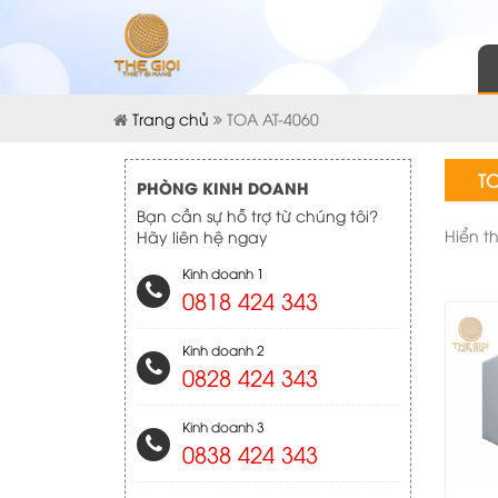
Trang chủ
TOA AT-4060
TO
PHÒNG KINH DOANH
Bạn cần sự hỗ trợ từ chúng tôi?
Hiển t
Hãy liên hệ ngay
Kinh doanh 1
0818 424 343
Kinh doanh 2
0828 424 343
Kinh doanh 3
0838 424 343