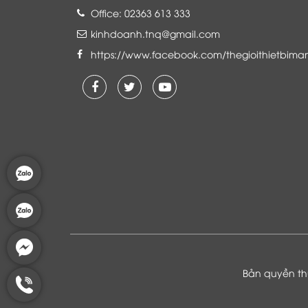
Office: 02363 613 333
kinhdoanh.tnq@gmail.com
https://www.facebook.com/thegioithietbima
Là khách hàng đang sử dụng dịch vụ của
Thế giới thiết bị mạng, tôi hoàn toàn yên
tâm và tin tưởng đội ngũ kỹ thuật, chăm
sóc khách hàng luôn hỗ trợ khách hàng
nhiệt tình
Bản quyền thu