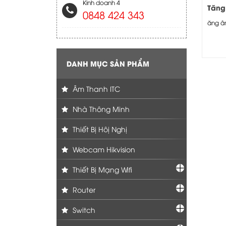
Kinh doanh 4
Tăng
0848 424 343
thanh
ăng âm
TOA 
DANH MỤC SẢN PHẨM
Âm Thanh ITC
Nhà Thông Minh
Thiết Bị Hôị Nghị
Webcam Hikvision
Thiết Bị Mạng Wifi
Router
Switch