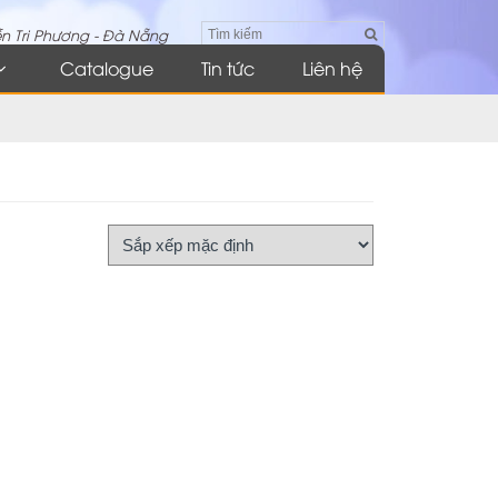
n Tri Phương - Đà Nẵng
Catalogue
Tin tức
Liên hệ