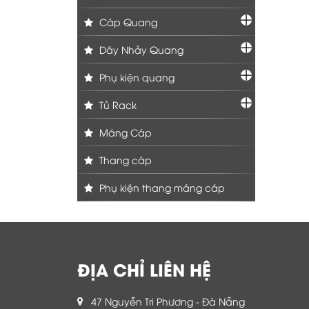
Cáp Quang
Dây Nhảy Quang
Phụ kiện quang
Tủ Rack
Máng Cáp
Thang cáp
Phụ kiện thang máng cáp
ĐỊA CHỈ LIÊN HỆ
47 Nguyễn Tri Phương - Đà Nẵng