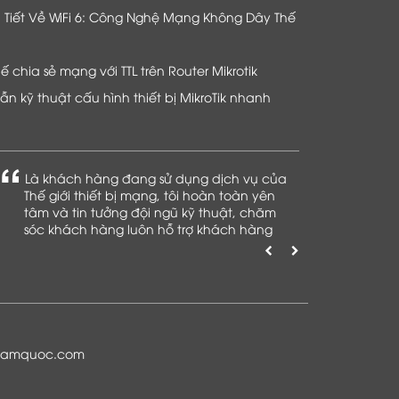
hi Tiết Về WiFi 6: Công Nghệ Mạng Không Dây Thế
chia sẻ mạng với TTL trên Router Mikrotik
n kỹ thuật cấu hình thiết bị MikroTik nhanh
Là khách hàng đang sử dụng dịch vụ của
Thế giới thiết bị mạng, tôi hoàn toàn yên
tâm và tin tưởng đội ngũ kỹ thuật, chăm
sóc khách hàng luôn hỗ trợ khách hàng
nhiệt tình
namquoc.com