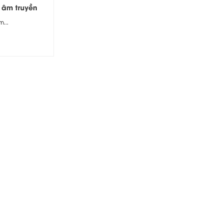
 âm truyền
 liền Mixer
...
A-2128S