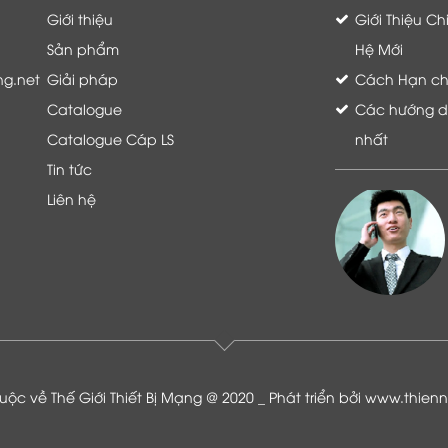
Giới thiệu
Giới Thiệu C
Sản phẩm
Hệ Mới
ng.net
Giải pháp
Cách Hạn chế 
Catalogue
Các hướng dẫ
Catalogue Cáp LS
nhất
Tin tức
Liên hệ
Là khách hàng đang sử dụng dịch vụ của
Thế giới thiết bị mạng, tôi hoàn toàn yên
tâm và tin tưởng đội ngũ kỹ thuật, chăm
sóc khách hàng luôn hỗ trợ khách hàng
nhiệt tình
ộc về Thế Giới Thiết Bị Mạng @ 2020 _ Phát triển bởi
www.thien