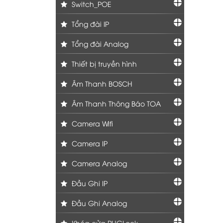
Switch_POE
Tổng đài IP
Tổng đài Analog
Thiết bị truyền hình
Âm Thanh BOSCH
Âm Thanh Thông Báo TOA
Camera Wifi
Camera IP
Camera Analog
Đầu Ghi IP
Đầu Ghi Analog
Khóa cửa PHGLock