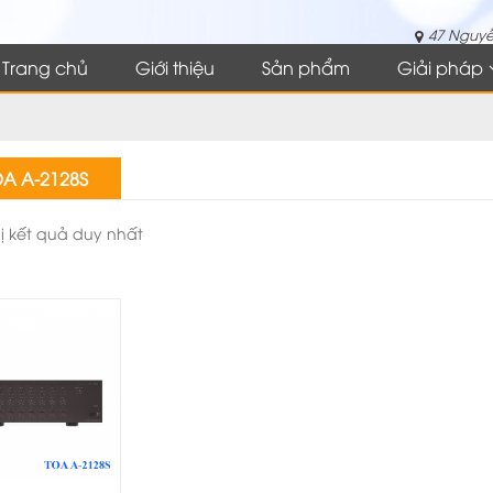
47 Nguyễ
Trang chủ
Giới thiệu
Sản phẩm
Giải pháp
A A-2128S
hị kết quả duy nhất