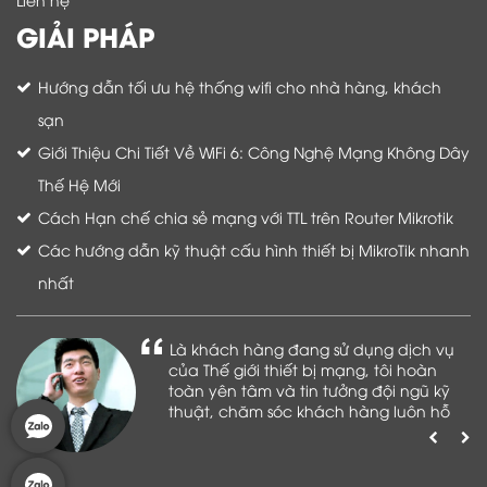
GIẢI PHÁP
Hướng dẫn tối ưu hệ thống wifi cho nhà hàng, khách
sạn
Giới Thiệu Chi Tiết Về WiFi 6: Công Nghệ Mạng Không Dây
Thế Hệ Mới
Cách Hạn chế chia sẻ mạng với TTL trên Router Mikrotik
Các hướng dẫn kỹ thuật cấu hình thiết bị MikroTik nhanh
nhất
Là khách hàng đang sử dụng dịch vụ
của Thế giới thiết bị mạng, tôi hoàn
toàn yên tâm và tin tưởng đội ngũ kỹ
thuật, chăm sóc khách hàng luôn hỗ
trợ khách hàng nhiệt tình