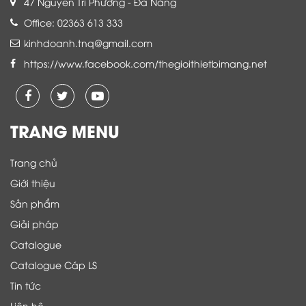
47 Nguyễn Tri Phương - Đà Nẵng
Office: 02363 613 333
kinhdoanh.tnq@gmail.com
https://www.facebook.com/thegioithietbimang.net
TRANG MENU
Trang chủ
Giới thiệu
Sản phẩm
Giải pháp
Catalogue
Catalogue Cáp LS
Tin tức
Liên hệ