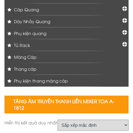
Cáp Quang
Dây Nhảy Quang
Phụ kiện quang
Tủ Rack
Máng Cáp
Thang cáp
Phụ kiện thang máng cáp
TĂNG ÂM TRUYỀN THANH LIỀN MIXER TOA A-
1812
Hiển thị kết quả duy nhất