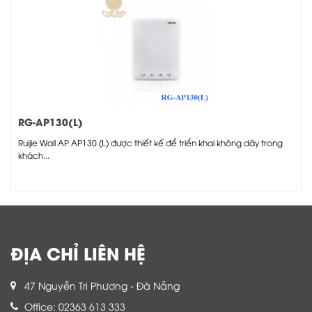
RG-AP130(L)
Ruijie Wall AP AP130 (L) được thiết kế để triển khai không dây trong
khách...
ĐỊA CHỈ LIÊN HỆ
47 Nguyễn Tri Phương - Đà Nẵng
Office: 02363 613 333