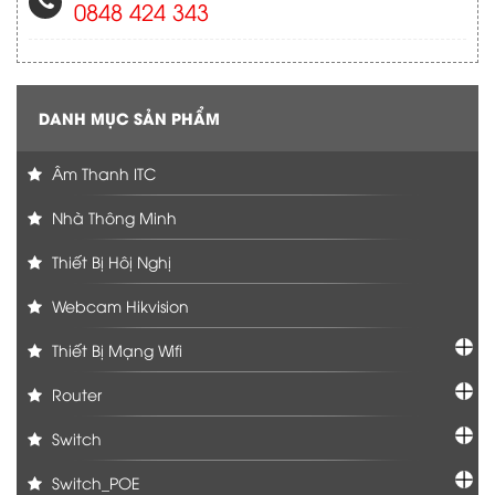
0848 424 343
DANH MỤC SẢN PHẨM
Âm Thanh ITC
Nhà Thông Minh
Thiết Bị Hôị Nghị
Webcam Hikvision
Thiết Bị Mạng Wifi
Router
Switch
Switch_POE