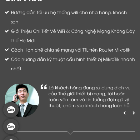
Hướng dẫn tối ưu hệ thống wifi cho nhà hàng, khách
sạn
Giới Thiệu Chi Tiết Về WiFi 6: Công Nghệ Mạng Không Dây
Thế Hệ Mới
Cách Hạn chế chia sẻ mạng với TTL trên Router Mikrotik
Các hướng dẫn kỹ thuật cấu hình thiết bị MikroTik nhanh
nhất
Là khách hàng đang sử dụng dịch vụ
của Thế giới thiết bị mạng, tôi hoàn
toàn yên tâm và tin tưởng đội ngũ kỹ
thuật, chăm sóc khách hàng luôn hỗ
trợ khách hàng nhiệt tình