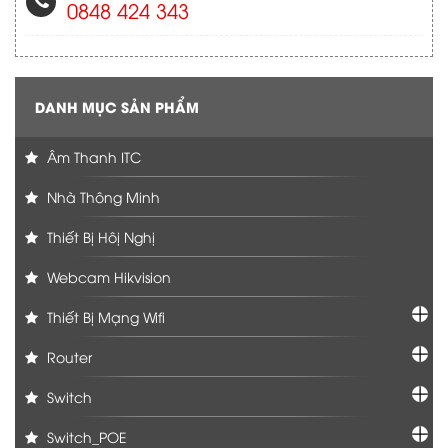
0848 424 343
DANH MỤC SẢN PHẨM
Âm Thanh ITC
Nhà Thông Minh
Thiết Bị Hôị Nghị
Webcam Hikvision
Thiết Bị Mạng Wifi
Router
Switch
Switch_POE