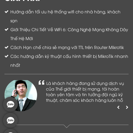
Hướng dẫn tối ưu hệ thống wifi cho nhà hàng, khách
sạn
Giới Thiệu Chi Tiết Về WiFi 6: Công Nghệ Mạng Không Dây
Thế Hệ Mới
Cách Hạn chế chia sẻ mạng với TTL trên Router Mikrotik
Các hướng dẫn kỹ thuật cấu hình thiết bị MikroTik nhanh
nhất
Là khách hàng đang sử dụng dịch vụ
của Thế giới thiết bị mạng, tôi hoàn
toàn yên tâm và tin tưởng đội ngũ kỹ
thuật, chăm sóc khách hàng luôn hỗ
trợ khách hàng nhiệt tình