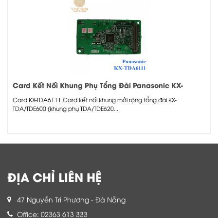
Card Kết Nối Khung Phụ Tổng Đài Panasonic KX-
TDA6111
Card KX-TDA6111 Card kết nối khung mởi rộng tổng đài KX-
TDA/TDE600 (khung phụ TDA/TDE620...
ĐỊA CHỈ LIÊN HỆ
47 Nguyễn Tri Phương - Đà Nẵng
Office: 02363 613 333