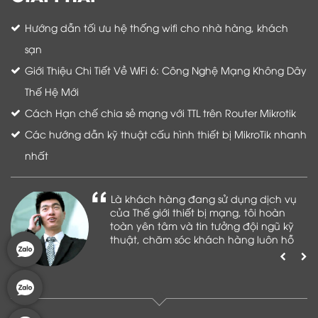
Hướng dẫn tối ưu hệ thống wifi cho nhà hàng, khách
sạn
Giới Thiệu Chi Tiết Về WiFi 6: Công Nghệ Mạng Không Dây
Thế Hệ Mới
Cách Hạn chế chia sẻ mạng với TTL trên Router Mikrotik
Các hướng dẫn kỹ thuật cấu hình thiết bị MikroTik nhanh
nhất
Là khách hàng đang sử dụng dịch vụ
của Thế giới thiết bị mạng, tôi hoàn
toàn yên tâm và tin tưởng đội ngũ kỹ
thuật, chăm sóc khách hàng luôn hỗ
trợ khách hàng nhiệt tình