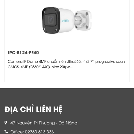
IPC-B124-PF40
Camera IP Dome 4MP chuẩn nén Ultra265. -1/2.7", progressive scan,
CMOS, 4MP (2560*1440), Max 20fps:...
ĐỊA CHỈ LIÊN HỆ
47 Nguyễn Tri Phương - Đà Nẵng
Office: 02363 613 333