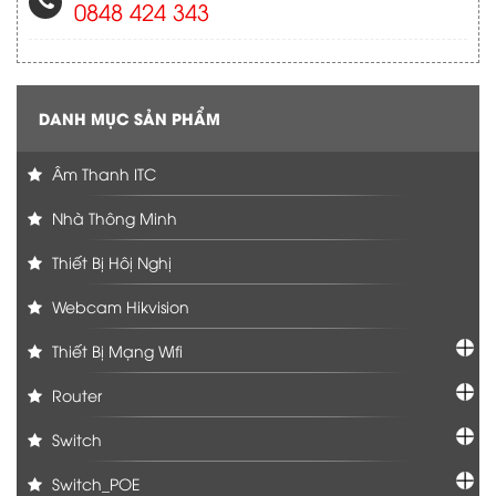
0848 424 343
DANH MỤC SẢN PHẨM
Âm Thanh ITC
Nhà Thông Minh
Thiết Bị Hôị Nghị
Webcam Hikvision
Thiết Bị Mạng Wifi
Router
Switch
Switch_POE