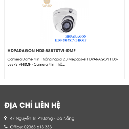
HDPARAGON HDS-5887STVI-IRMF
Camera Dome 4 in 1 hồng ngoại 2.0 Megapixel HDPARAGON HDS-
5887STVI-IRMF - Camera 4 in 1 hỗ...
ĐỊA CHỈ LIÊN HỆ
47 Nguyễn Tri Phương - Đà Nẵng
Office: 02363 613 333