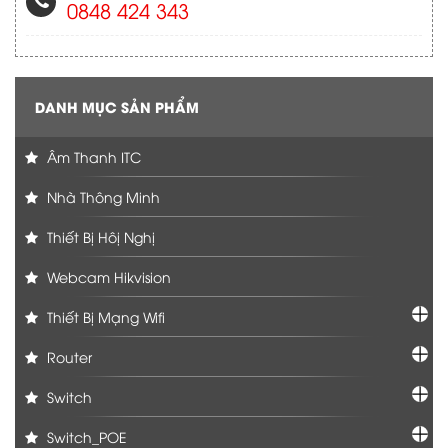
0848 424 343
DANH MỤC SẢN PHẨM
Âm Thanh ITC
Nhà Thông Minh
Thiết Bị Hôị Nghị
Webcam Hikvision
Thiết Bị Mạng Wifi
Router
Switch
Switch_POE