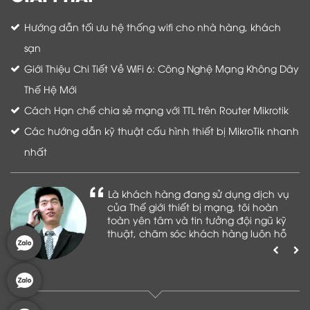
Hướng dẫn tối ưu hệ thống wifi cho nhà hàng, khách
sạn
Giới Thiệu Chi Tiết Về WiFi 6: Công Nghệ Mạng Không Dây
Thế Hệ Mới
Cách Hạn chế chia sẻ mạng với TTL trên Router Mikrotik
Các hướng dẫn kỹ thuật cấu hình thiết bị MikroTik nhanh
nhất
Là khách hàng đang sử dụng dịch vụ
của Thế giới thiết bị mạng, tôi hoàn
toàn yên tâm và tin tưởng đội ngũ kỹ
thuật, chăm sóc khách hàng luôn hỗ
trợ khách hàng nhiệt tình