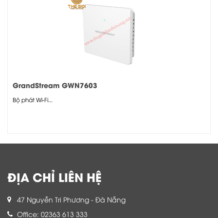
GrandStream GWN7603
Bộ phát Wi-Fi...
ĐỊA CHỈ LIÊN HỆ
47 Nguyễn Tri Phương - Đà Nẵng
Office: 02363 613 333