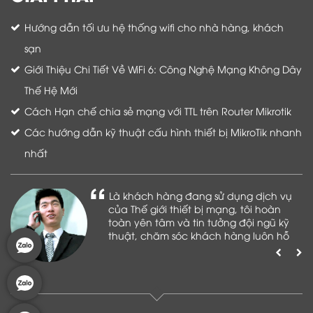
Hướng dẫn tối ưu hệ thống wifi cho nhà hàng, khách
sạn
Giới Thiệu Chi Tiết Về WiFi 6: Công Nghệ Mạng Không Dây
Thế Hệ Mới
Cách Hạn chế chia sẻ mạng với TTL trên Router Mikrotik
Các hướng dẫn kỹ thuật cấu hình thiết bị MikroTik nhanh
nhất
Là khách hàng đang sử dụng dịch vụ
của Thế giới thiết bị mạng, tôi hoàn
toàn yên tâm và tin tưởng đội ngũ kỹ
thuật, chăm sóc khách hàng luôn hỗ
trợ khách hàng nhiệt tình