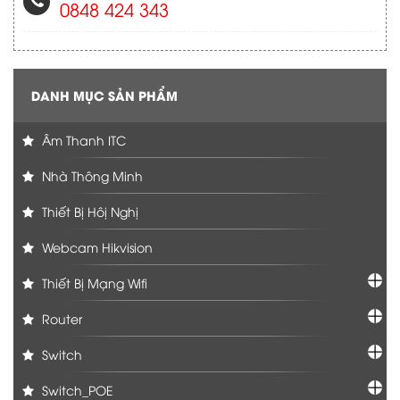
0848 424 343
DANH MỤC SẢN PHẨM
Âm Thanh ITC
Nhà Thông Minh
Thiết Bị Hôị Nghị
Webcam Hikvision
Thiết Bị Mạng Wifi
Router
Switch
Switch_POE