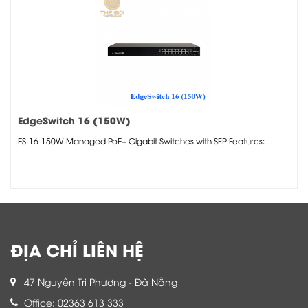
EdgeSwitch 16 (150W)
ES-16-150W Managed PoE+ Gigabit Switches with SFP Features:
ĐỊA CHỈ LIÊN HỆ
47 Nguyễn Tri Phương - Đà Nẵng
Office: 02363 613 333