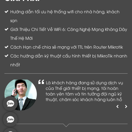
Hướng dẫn tối ưu hệ thống wifi cho nhà hàng, khách
sạn
Giới Thiệu Chi Tiết Về WiFi 6: Công Nghệ Mạng Không Dây
Thế Hệ Mới
Cách Hạn chế chia sẻ mạng với TTL trên Router Mikrotik
Các hướng dẫn kỹ thuật cấu hình thiết bị MikroTik nhanh
nhất
Là khách hàng đang sử dụng dịch vụ
của Thế giới thiết bị mạng, tôi hoàn
toàn yên tâm và tin tưởng đội ngũ kỹ
thuật, chăm sóc khách hàng luôn hỗ
trợ khách hàng nhiệt tình