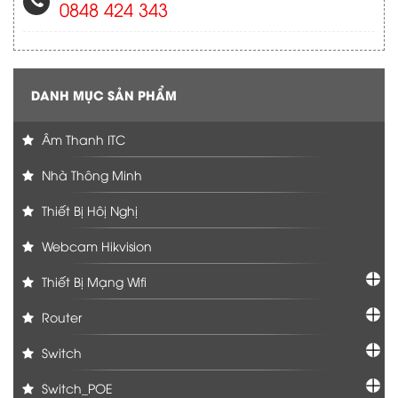
0848 424 343
DANH MỤC SẢN PHẨM
Âm Thanh ITC
Nhà Thông Minh
Thiết Bị Hôị Nghị
Webcam Hikvision
Thiết Bị Mạng Wifi
Router
Switch
Switch_POE