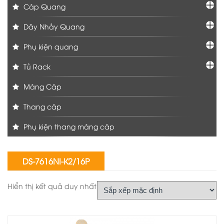
Cáp Quang
Dây Nhảy Quang
Phụ kiện quang
Tủ Rack
Máng Cáp
Thang cáp
Phụ kiện thang máng cáp
DS-7616NI-K2/16P
Hiển thị kết quả duy nhất