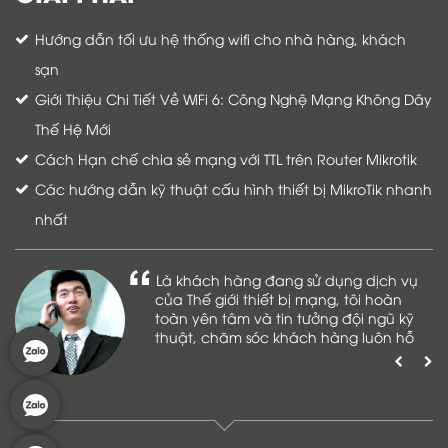
Hướng dẫn tối ưu hệ thống wifi cho nhà hàng, khách
sạn
Giới Thiệu Chi Tiết Về WiFi 6: Công Nghệ Mạng Không Dây
Thế Hệ Mới
Cách Hạn chế chia sẻ mạng với TTL trên Router Mikrotik
Các hướng dẫn kỹ thuật cấu hình thiết bị MikroTik nhanh
nhất
Là khách hàng đang sử dụng dịch vụ
của Thế giới thiết bị mạng, tôi hoàn
toàn yên tâm và tin tưởng đội ngũ kỹ
thuật, chăm sóc khách hàng luôn hỗ
trợ khách hàng nhiệt tình