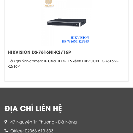
HIKVISION DS-7616NI-K2/16P
Đầu ghi hình camera IP Ultra HD 4K 16 kênh HIKVISION DS-7616NI-
K2/16P
ĐỊA CHỈ LIÊN HỆ
47 Nguyễn Tri Phương - Đà Nẵng
Office: 02363 613 333