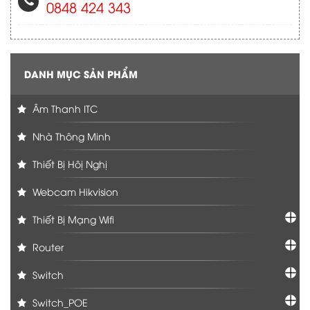
0848 424 343
DANH MỤC SẢN PHẨM
Âm Thanh ITC
Nhà Thông Minh
Thiết Bị Hôị Nghị
Webcam Hikvision
Thiết Bị Mạng Wifi
Router
Switch
Switch_POE