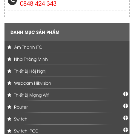
0848 424 343
DANH MỤC SẢN PHẨM
Âm Thanh ITC
Nhà Thông Minh
Thiết Bị Hôị Nghị
Webcam Hikvision
Thiết Bị Mạng Wifi
Router
Switch
Switch_POE