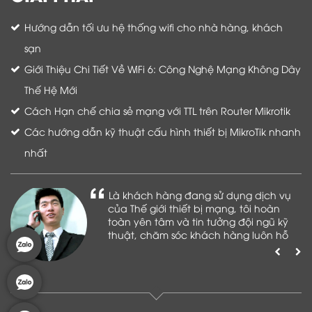
Hướng dẫn tối ưu hệ thống wifi cho nhà hàng, khách
sạn
Giới Thiệu Chi Tiết Về WiFi 6: Công Nghệ Mạng Không Dây
Thế Hệ Mới
Cách Hạn chế chia sẻ mạng với TTL trên Router Mikrotik
Các hướng dẫn kỹ thuật cấu hình thiết bị MikroTik nhanh
nhất
Là khách hàng đang sử dụng dịch vụ
của Thế giới thiết bị mạng, tôi hoàn
toàn yên tâm và tin tưởng đội ngũ kỹ
thuật, chăm sóc khách hàng luôn hỗ
trợ khách hàng nhiệt tình