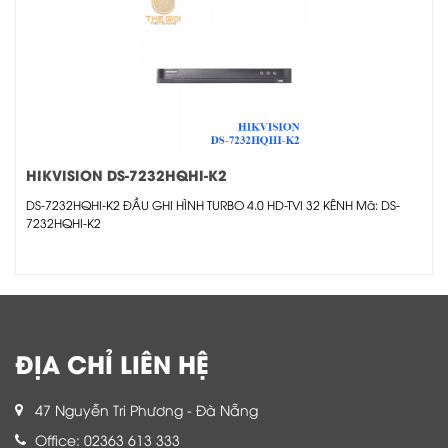
HIKVISION DS-7232HQHI-K2
DS-7232HQHI-K2 ĐẦU GHI HÌNH TURBO 4.0 HD-TVI 32 KÊNH Mã: DS-
7232HQHI-K2
ĐỊA CHỈ LIÊN HỆ
47 Nguyễn Tri Phương - Đà Nẵng
Office: 02363 613 333