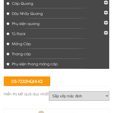
Cáp Quang
Dây Nhảy Quang
Phụ kiện quang
Tủ Rack
Máng Cáp
Thang cáp
Phụ kiện thang máng cáp
DS-7232HQHI-K2
Hiển thị kết quả duy nhất