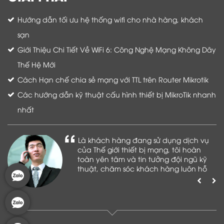
Hướng dẫn tối ưu hệ thống wifi cho nhà hàng, khách
sạn
Giới Thiệu Chi Tiết Về WiFi 6: Công Nghệ Mạng Không Dây
Thế Hệ Mới
Cách Hạn chế chia sẻ mạng với TTL trên Router Mikrotik
Các hướng dẫn kỹ thuật cấu hình thiết bị MikroTik nhanh
nhất
Là khách hàng đang sử dụng dịch vụ
của Thế giới thiết bị mạng, tôi hoàn
toàn yên tâm và tin tưởng đội ngũ kỹ
thuật, chăm sóc khách hàng luôn hỗ
trợ khách hàng nhiệt tình