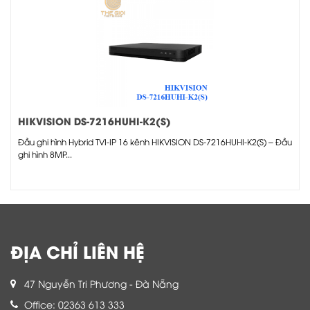
HIKVISION DS-7216HUHI-K2(S)
Đầu ghi hình Hybrid TVI-IP 16 kênh HIKVISION DS-7216HUHI-K2(S) – Đầu
ghi hình 8MP...
ĐỊA CHỈ LIÊN HỆ
47 Nguyễn Tri Phương - Đà Nẵng
Office: 02363 613 333