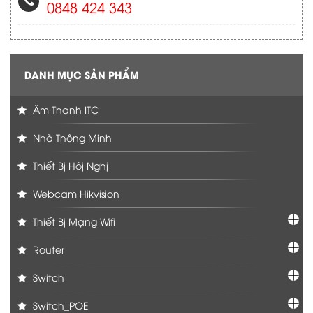
0848 424 343
DANH MỤC SẢN PHẨM
Âm Thanh ITC
Nhà Thông Minh
Thiết Bị Hôị Nghị
Webcam Hikvision
Thiết Bị Mạng Wifi
Router
Switch
Switch_POE