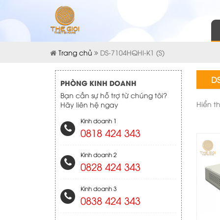
Trang chủ
DS-7104HQHI-K1 (S)
DS
PHÒNG KINH DOANH
Bạn cần sự hỗ trợ từ chúng tôi?
Hiển t
Hãy liên hệ ngay
Kinh doanh 1
0818 424 343
Kinh doanh 2
0828 424 343
Kinh doanh 3
0838 424 343