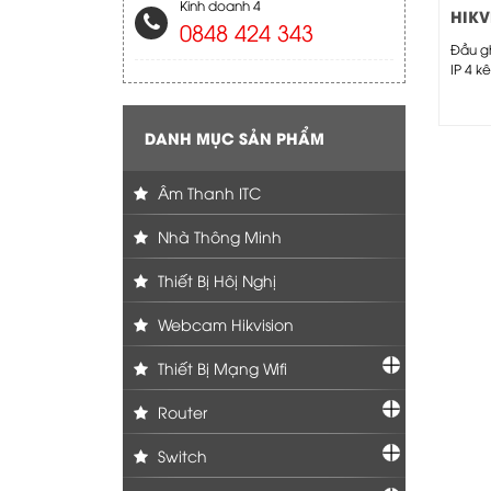
Kinh doanh 4
HIKV
0848 424 343
7104
Đầu gh
IP 4 k
HIKVIS
7104HQ
DANH MỤC SẢN PHẨM
Âm Thanh ITC
Nhà Thông Minh
Thiết Bị Hôị Nghị
Webcam Hikvision
Thiết Bị Mạng Wifi
Router
Switch