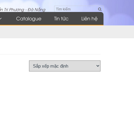
n Tri Phương - Đà Nẵng
Catalogue
Tin tức
Liên hệ