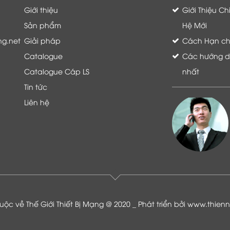
Giới thiệu
Giới Thiệu C
Sản phẩm
Hệ Mới
ng.net
Giải pháp
Cách Hạn chế 
Catalogue
Các hướng dẫ
Catalogue Cáp LS
nhất
Tin tức
Liên hệ
Là khách hàng đang sử dụng dịch vụ của
Thế giới thiết bị mạng, tôi hoàn toàn yên
tâm và tin tưởng đội ngũ kỹ thuật, chăm
sóc khách hàng luôn hỗ trợ khách hàng
nhiệt tình
ộc về Thế Giới Thiết Bị Mạng @ 2020 _ Phát triển bởi
www.thien