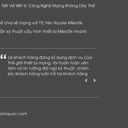
hi Tiết Về WiFi 6: Công Nghệ Mạng Không Dây Thế
chia sẻ mạng với TTL trên Router Mikrotik
n kỹ thuật cấu hình thiết bị MikroTik nhanh
Là khách hàng đang sử dụng dịch vụ của
Thế giới thiết bị mạng, tôi hoàn toàn yên
tâm và tin tưởng đội ngũ kỹ thuật, chăm
sóc khách hàng luôn hỗ trợ khách hàng
nhiệt tình
namquoc.com