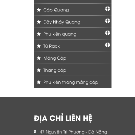
Cáp Quang
Dây Nhảy Quang
Phụ kiện quang
Tủ Rack
Máng Cáp
Thang cáp
Phụ kiện thang máng cáp
ĐỊA CHỈ LIÊN HỆ
47 Nguyễn Tri Phương - Đà Nẵng