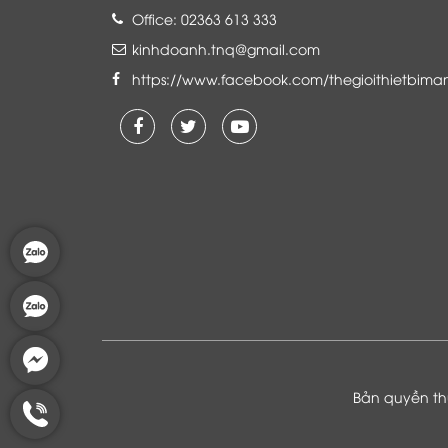
Office: 02363 613 333
kinhdoanh.tnq@gmail.com
https://www.facebook.com/thegioithietbima
Là khách hàng đang sử dụng dịch vụ của
Thế giới thiết bị mạng, tôi hoàn toàn yên
tâm và tin tưởng đội ngũ kỹ thuật, chăm
sóc khách hàng luôn hỗ trợ khách hàng
nhiệt tình
Bản quyền thu