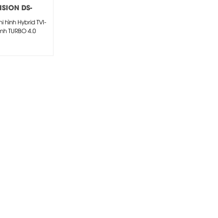
ISION DS-
HQHI-K1 (S)
i hình Hybrid TVI-
ênh TURBO 4.0
ION DS-
HI-K1 (S)