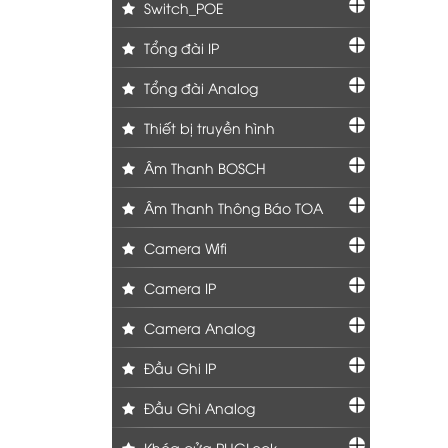
Switch_POE
Tổng đài IP
Tổng đài Analog
Thiết bị truyền hình
Âm Thanh BOSCH
Âm Thanh Thông Báo TOA
Camera Wifi
Camera IP
Camera Analog
Đầu Ghi IP
Đầu Ghi Analog
Khóa cửa PHGLock