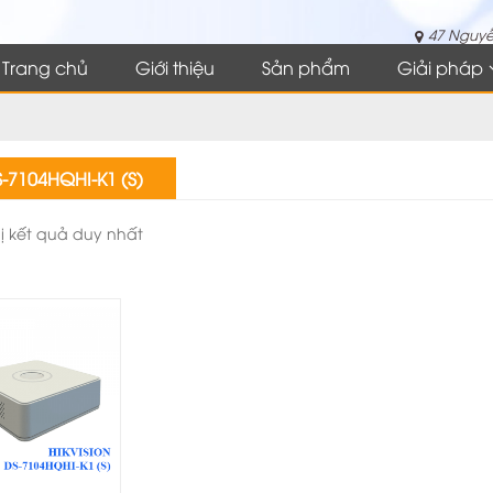
47 Nguyễ
Trang chủ
Giới thiệu
Sản phẩm
Giải pháp
-7104HQHI-K1 (S)
hị kết quả duy nhất