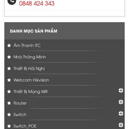
0848 424 343
DANH MỤC SẢN PHẨM
Âm Thanh ITC
Nhà Thông Minh
Thiết Bị Hôị Nghị
Webcam Hikvision
Thiết Bị Mạng Wifi
Router
Switch
Switch_POE