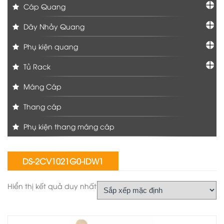
Cáp Quang
Dây Nhảy Quang
Phụ kiện quang
Tủ Rack
Máng Cáp
Thang cáp
Phụ kiện thang máng cáp
DS-2CV1021G0-IDW1
Hiển thị kết quả duy nhất