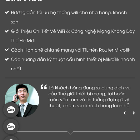
Hướng dẫn tối ưu hệ thống wifi cho nhà hàng, khách
sạn
Giới Thiệu Chi Tiết Về WiFi 6: Công Nghệ Mạng Không Dây
Thế Hệ Mới
Cách Hạn chế chia sẻ mạng với TTL trên Router Mikrotik
Các hướng dẫn kỹ thuật cấu hình thiết bị MikroTik nhanh
nhất
Là khách hàng đang sử dụng dịch vụ
của Thế giới thiết bị mạng, tôi hoàn
toàn yên tâm và tin tưởng đội ngũ kỹ
thuật, chăm sóc khách hàng luôn hỗ
trợ khách hàng nhiệt tình