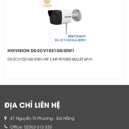
HIKVISION DS-2CV1021G0-IDW1
DS-2CV1021G0-IDW1/NF 2 MP IR FIXED BULLET WI-FI
ĐỊA CHỈ LIÊN HỆ
47 Nguyễn Tri Phương - Đà Nẵng
Office: 02363 613 333