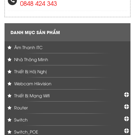
0848 424 343
DANH MỤC SẢN PHẨM
Âm Thanh ITC
Nhà Thông Minh
Thiết Bị Hôị Nghị
Webcam Hikvision
Thiết Bị Mạng Wifi
Router
Switch
Switch_POE