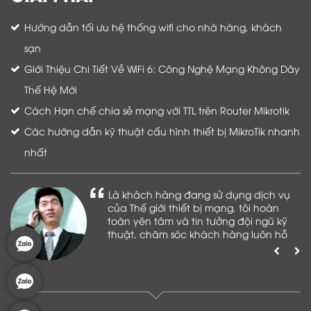
Hướng dẫn tối ưu hệ thống wifi cho nhà hàng, khách
sạn
Giới Thiệu Chi Tiết Về WiFi 6: Công Nghệ Mạng Không Dây
Thế Hệ Mới
Cách Hạn chế chia sẻ mạng với TTL trên Router Mikrotik
Các hướng dẫn kỹ thuật cấu hình thiết bị MikroTik nhanh
nhất
Là khách hàng đang sử dụng dịch vụ
của Thế giới thiết bị mạng, tôi hoàn
toàn yên tâm và tin tưởng đội ngũ kỹ
thuật, chăm sóc khách hàng luôn hỗ
trợ khách hàng nhiệt tình