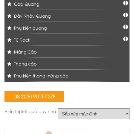
Cáp Quang
Dây Nhảy Quang
Phụ kiện quang
Tủ Rack
Máng Cáp
Thang cáp
Phụ kiện thang máng cáp
DS-2CE19U1T-IT3ZF
Hiển thị kết quả duy nhất