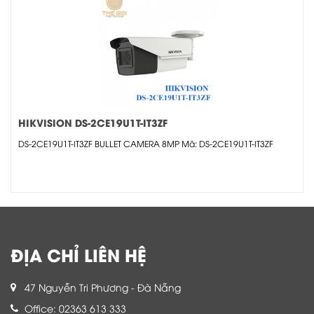
HIKVISION DS-2CE19U1T-IT3ZF
DS-2CE19U1T-IT3ZF BULLET CAMERA 8MP Mã: DS-2CE19U1T-IT3ZF
ĐỊA CHỈ LIÊN HỆ
47 Nguyễn Tri Phương - Đà Nẵng
Office: 02363 613 333