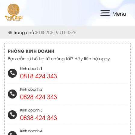
Menu
Trang chủ
DS-2CE19U1T-IT3ZF
PHÒNG KINH DOANH
Bạn cần sự hỗ trợ từ chúng tôi? Hãy liên hệ ngay
Kinh doanh 1
0818 424 343
Kinh doanh 2
0828 424 343
Kinh doanh 3
0838 424 343
Kinh doanh 4