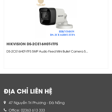
HIKVISION DS-2CE16H0T-ITFS
DS-2CE16H0T-ITFS 5MP Audio Fixed Mini Bullet Camera 5...
ĐỊA CHỈ LIÊN HỆ
47 Nguyễn Tri Phương - Đà Nẵng
Office: 02363 613 333