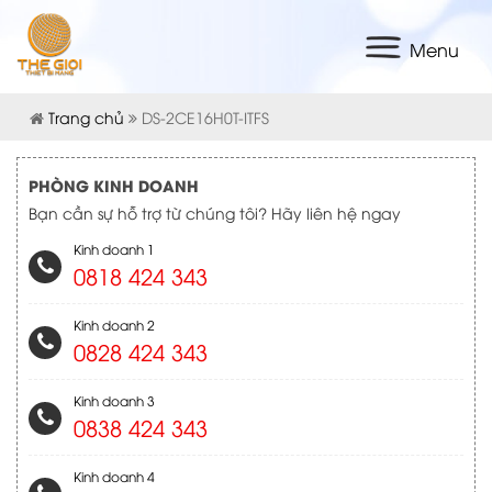
Menu
Trang chủ
DS-2CE16H0T-ITFS
PHÒNG KINH DOANH
Bạn cần sự hỗ trợ từ chúng tôi? Hãy liên hệ ngay
Kinh doanh 1
0818 424 343
Kinh doanh 2
0828 424 343
Kinh doanh 3
0838 424 343
Kinh doanh 4