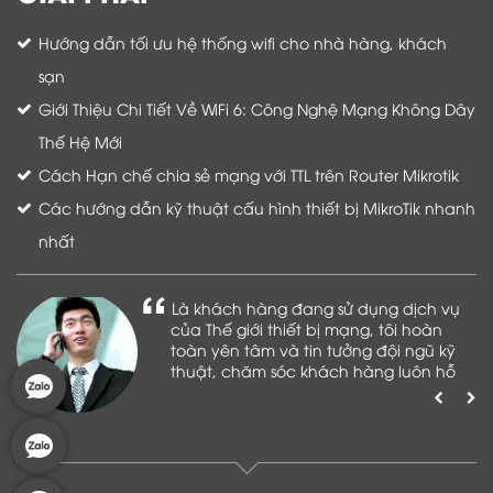
Hướng dẫn tối ưu hệ thống wifi cho nhà hàng, khách
sạn
Giới Thiệu Chi Tiết Về WiFi 6: Công Nghệ Mạng Không Dây
Thế Hệ Mới
Cách Hạn chế chia sẻ mạng với TTL trên Router Mikrotik
Các hướng dẫn kỹ thuật cấu hình thiết bị MikroTik nhanh
nhất
Là khách hàng đang sử dụng dịch vụ
của Thế giới thiết bị mạng, tôi hoàn
toàn yên tâm và tin tưởng đội ngũ kỹ
thuật, chăm sóc khách hàng luôn hỗ
trợ khách hàng nhiệt tình