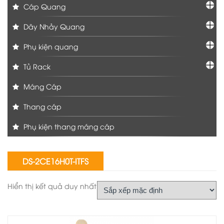
Cáp Quang
Dây Nhảy Quang
Phụ kiện quang
Tủ Rack
Máng Cáp
Thang cáp
Phụ kiện thang máng cáp
DS-2CE16H0T-ITFS
Hiển thị kết quả duy nhất