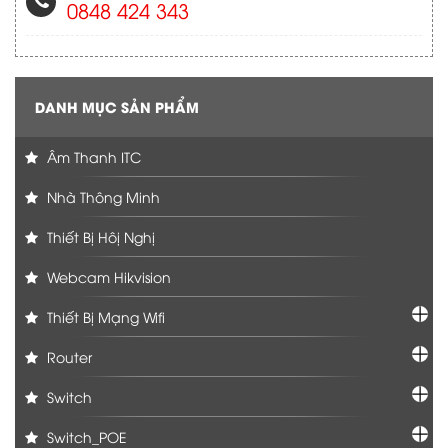
0848 424 343
DANH MỤC SẢN PHẨM
Âm Thanh ITC
Nhà Thông Minh
Thiết Bị Hôị Nghị
Webcam Hikvision
Thiết Bị Mạng Wifi
Router
Switch
Switch_POE