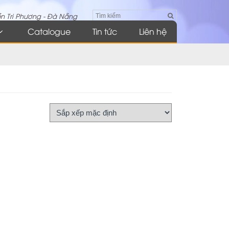
n Tri Phương - Đà Nẵng
Catalogue
Tin tức
Liên hệ