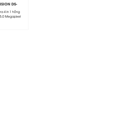
ISION DS-
6H0T-IT3ZF
a 4 in 1 hồng
5.0 Megapixel
ION DS-
0T-IT3ZF
ra...