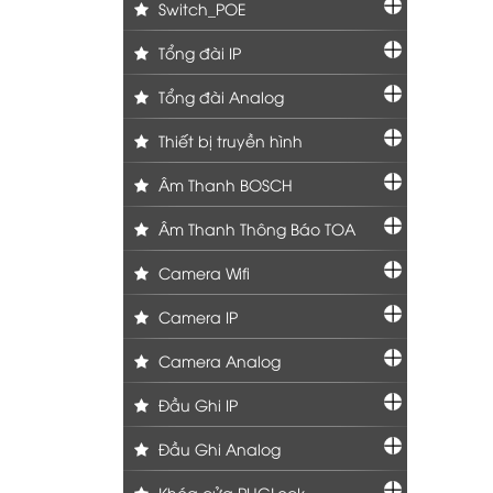
Switch_POE
Tổng đài IP
Tổng đài Analog
Thiết bị truyền hình
Âm Thanh BOSCH
Âm Thanh Thông Báo TOA
Camera Wifi
Camera IP
Camera Analog
Đầu Ghi IP
Đầu Ghi Analog
Khóa cửa PHGLock