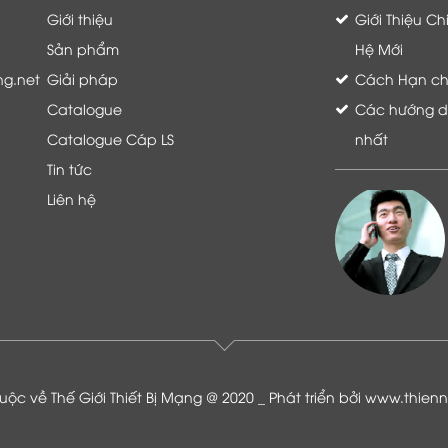
Giới thiệu
Giới Thiệu C
Sản phẩm
Hệ Mới
ng.net
Giải pháp
Cách Hạn chế 
Catalogue
Các hướng dẫ
Catalogue Cáp LS
nhất
Tin tức
Liên hệ
Là khách hàng đang sử dụng dịch vụ của
Thế giới thiết bị mạng, tôi hoàn toàn yên
tâm và tin tưởng đội ngũ kỹ thuật, chăm
sóc khách hàng luôn hỗ trợ khách hàng
nhiệt tình
ộc về Thế Giới Thiết Bị Mạng @ 2020 _ Phát triển bởi
www.thien