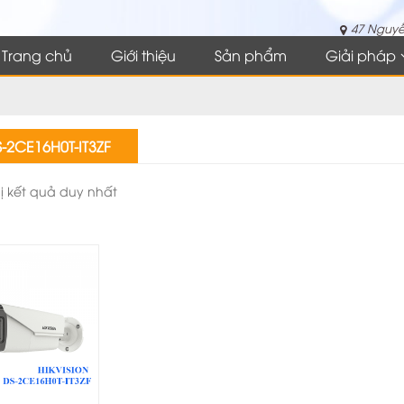
47 Nguyễ
Trang chủ
Giới thiệu
Sản phẩm
Giải pháp
-2CE16H0T-IT3ZF
hị kết quả duy nhất