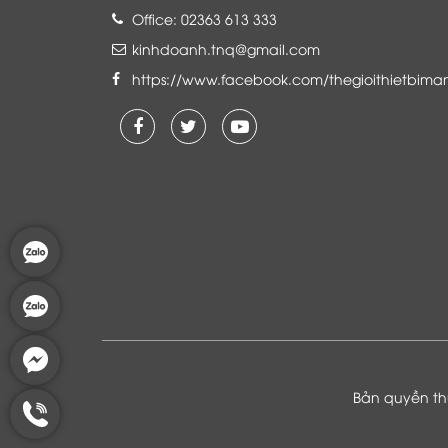
Office: 02363 613 333
kinhdoanh.tnq@gmail.com
https://www.facebook.com/thegioithietbima
Là khách hàng đang sử dụng dịch vụ của
Thế giới thiết bị mạng, tôi hoàn toàn yên
tâm và tin tưởng đội ngũ kỹ thuật, chăm
sóc khách hàng luôn hỗ trợ khách hàng
nhiệt tình
Bản quyền thu