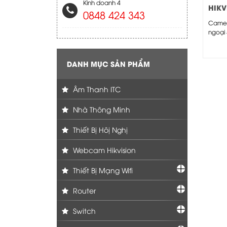
Kinh doanh 4
HIKV
0848 424 343
2CE1
Camer
ngoại 
HIKVIS
2CE16H
- Came
DANH MỤC SẢN PHẨM
Âm Thanh ITC
Nhà Thông Minh
Thiết Bị Hôị Nghị
Webcam Hikvision
Thiết Bị Mạng Wifi
Router
Switch