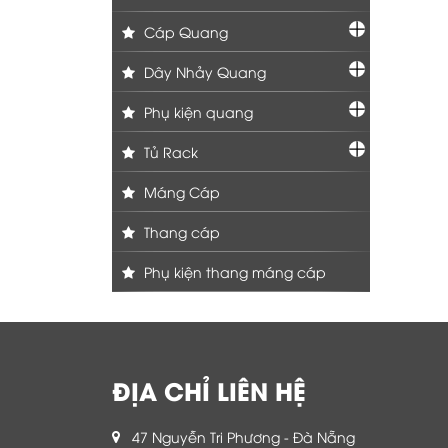
Cáp Quang
Dây Nhảy Quang
Phụ kiện quang
Tủ Rack
Máng Cáp
Thang cáp
Phụ kiện thang máng cáp
ĐỊA CHỈ LIÊN HỆ
47 Nguyễn Tri Phương - Đà Nẵng