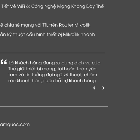
hi Tiết Về WiFi 6: Công Nghệ Mạng Không Dây Thế
chia sẻ mạng với TTL trên Router Mikrotik
n kỹ thuật cấu hình thiết bị MikroTik nhanh
Là khách hàng đang sử dụng dịch vụ của
Thế giới thiết bị mạng, tôi hoàn toàn yên
tâm và tin tưởng đội ngũ kỹ thuật, chăm
sóc khách hàng luôn hỗ trợ khách hàng
nhiệt tình
namquoc.com