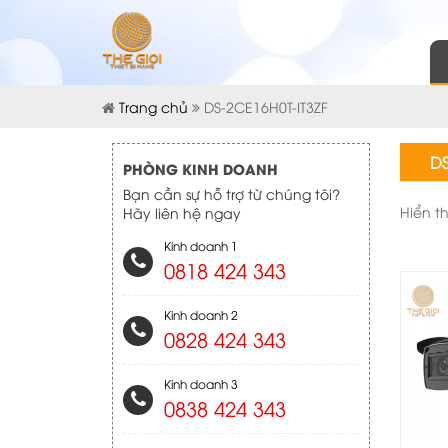
Trang chủ
DS-2CE16H0T-IT3ZF
DS
PHÒNG KINH DOANH
Bạn cần sự hỗ trợ từ chúng tôi?
Hiển t
Hãy liên hệ ngay
Kinh doanh 1
0818 424 343
Kinh doanh 2
0828 424 343
Kinh doanh 3
0838 424 343