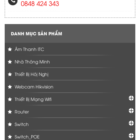
0848 424 343
DANH MỤC SẢN PHẨM
Âm Thanh ITC
Nhà Thông Minh
Thiết Bị Hôị Nghị
Webcam Hikvision
Thiết Bị Mạng Wifi
Router
Switch
Switch_POE