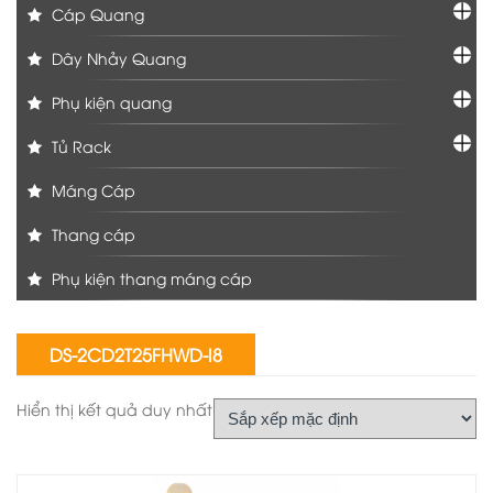
Cáp Quang
Dây Nhảy Quang
Phụ kiện quang
Tủ Rack
Máng Cáp
Thang cáp
Phụ kiện thang máng cáp
DS-2CD2T25FHWD-I8
Hiển thị kết quả duy nhất