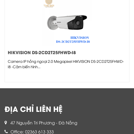
HIKVISION DS-2CD2T25FHWD-I8
Camera IP hồng ngoại 2.0 Megapixel HIKVISION DS-2CD2T25FHWD-
I8 -Cảm biến hình...
ĐỊA CHỈ LIÊN HỆ
47 Nguyễn Tri Phương - Đà Nẵng
Office: 02363 613 333