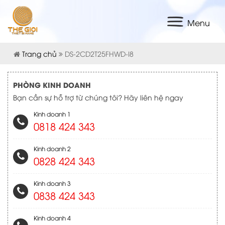
Menu
Trang chủ
DS-2CD2T25FHWD-I8
PHÒNG KINH DOANH
Bạn cần sự hỗ trợ từ chúng tôi? Hãy liên hệ ngay
Kinh doanh 1
0818 424 343
Kinh doanh 2
0828 424 343
Kinh doanh 3
0838 424 343
Kinh doanh 4