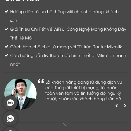
Hướng dẫn tối ưu hệ thống wifi cho nhà hàng, khách
sạn
Giới Thiệu Chi Tiết Về WiFi 6: Công Nghệ Mạng Không Dây
Thế Hệ Mới
Cách Hạn chế chia sẻ mạng với TTL trên Router Mikrotik
Các hướng dẫn kỹ thuật cấu hình thiết bị MikroTik nhanh
nhất
Là khách hàng đang sử dụng dịch vụ
của Thế giới thiết bị mạng, tôi hoàn
toàn yên tâm và tin tưởng đội ngũ kỹ
thuật, chăm sóc khách hàng luôn hỗ
trợ khách hàng nhiệt tình