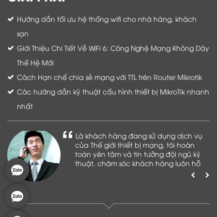
Hướng dẫn tối ưu hệ thống wifi cho nhà hàng, khách
sạn
Giới Thiệu Chi Tiết Về WiFi 6: Công Nghệ Mạng Không Dây
Thế Hệ Mới
Cách Hạn chế chia sẻ mạng với TTL trên Router Mikrotik
Các hướng dẫn kỹ thuật cấu hình thiết bị MikroTik nhanh
nhất
Là khách hàng đang sử dụng dịch vụ
của Thế giới thiết bị mạng, tôi hoàn
toàn yên tâm và tin tưởng đội ngũ kỹ
thuật, chăm sóc khách hàng luôn hỗ
trợ khách hàng nhiệt tình