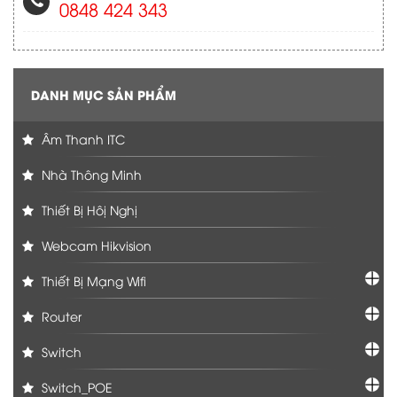
0848 424 343
DANH MỤC SẢN PHẨM
Âm Thanh ITC
Nhà Thông Minh
Thiết Bị Hôị Nghị
Webcam Hikvision
Thiết Bị Mạng Wifi
Router
Switch
Switch_POE