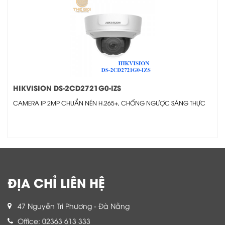
HIKVISION DS-2CD2721G0-IZS
CAMERA IP 2MP CHUẨN NÉN H.265+, CHỐNG NGƯỢC SÁNG THỰC
ĐỊA CHỈ LIÊN HỆ
47 Nguyễn Tri Phương - Đà Nẵng
Office: 02363 613 333