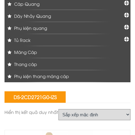
Cáp Quang
Dây Nhảy Quang
Phụ kiện quang
Tủ Rack
Máng Cáp
Thang cáp
Phụ kiện thang máng cáp
DS-2CD2721G0-IZS
Hiển thị kết quả duy nhất