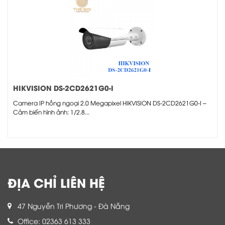
HIKVISION DS-2CD2621G0-I
Camera IP hồng ngoại 2.0 Megapixel HIKVISION DS-2CD2621G0-I –
Cảm biến hình ảnh: 1/2.8...
ĐỊA CHỈ LIÊN HỆ
47 Nguyễn Tri Phương - Đà Nẵng
Office: 02363 613 333