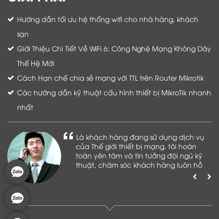
Hướng dẫn tối ưu hệ thống wifi cho nhà hàng, khách
sạn
Giới Thiệu Chi Tiết Về WiFi 6: Công Nghệ Mạng Không Dây
Thế Hệ Mới
Cách Hạn chế chia sẻ mạng với TTL trên Router Mikrotik
Các hướng dẫn kỹ thuật cấu hình thiết bị MikroTik nhanh
nhất
Là khách hàng đang sử dụng dịch vụ
của Thế giới thiết bị mạng, tôi hoàn
toàn yên tâm và tin tưởng đội ngũ kỹ
thuật, chăm sóc khách hàng luôn hỗ
trợ khách hàng nhiệt tình