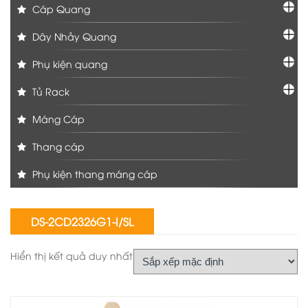
Cáp Quang
Dây Nhảy Quang
Phụ kiện quang
Tủ Rack
Máng Cáp
Thang cáp
Phụ kiện thang máng cáp
DS-2CD2326G1-I/SL
Hiển thị kết quả duy nhất