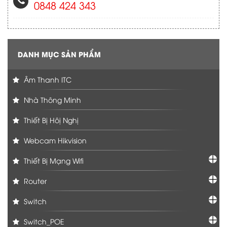
0848 424 343
DANH MỤC SẢN PHẨM
Âm Thanh ITC
Nhà Thông Minh
Thiết Bị Hôị Nghị
Webcam Hikvision
Thiết Bị Mạng Wifi
Router
Switch
Switch_POE