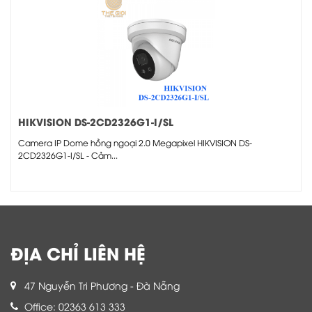
HIKVISION DS-2CD2326G1-I/SL
Camera IP Dome hồng ngoại 2.0 Megapixel HIKVISION DS-
2CD2326G1-I/SL - Cảm...
ĐỊA CHỈ LIÊN HỆ
47 Nguyễn Tri Phương - Đà Nẵng
Office: 02363 613 333