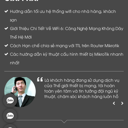
Hướng dẫn tối ưu hệ thống wifi cho nhà hàng, khách
sạn
Giới Thiệu Chi Tiết Về WiFi 6: Công Nghệ Mạng Không Dây
Thế Hệ Mới
Cách Hạn chế chia sẻ mạng với TTL trên Router Mikrotik
Các hướng dẫn kỹ thuật cấu hình thiết bị MikroTik nhanh
nhất
Là khách hàng đang sử dụng dịch vụ
của Thế giới thiết bị mạng, tôi hoàn
toàn yên tâm và tin tưởng đội ngũ kỹ
thuật, chăm sóc khách hàng luôn hỗ
trợ khách hàng nhiệt tình