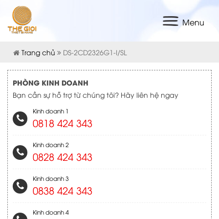
Menu
Trang chủ
DS-2CD2326G1-I/SL
PHÒNG KINH DOANH
Bạn cần sự hỗ trợ từ chúng tôi? Hãy liên hệ ngay
Kinh doanh 1
0818 424 343
Kinh doanh 2
0828 424 343
Kinh doanh 3
0838 424 343
Kinh doanh 4