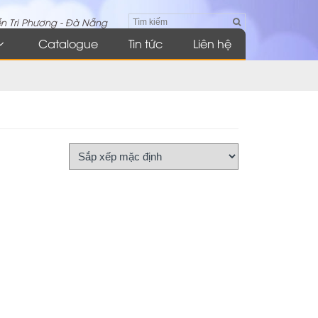
n Tri Phương - Đà Nẵng
Catalogue
Tin tức
Liên hệ