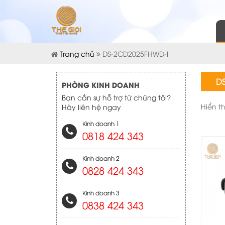
Trang chủ
DS-2CD2025FHWD-I
D
PHÒNG KINH DOANH
Bạn cần sự hỗ trợ từ chúng tôi?
Hiển t
Hãy liên hệ ngay
Kinh doanh 1
0818 424 343
Kinh doanh 2
0828 424 343
Kinh doanh 3
0838 424 343