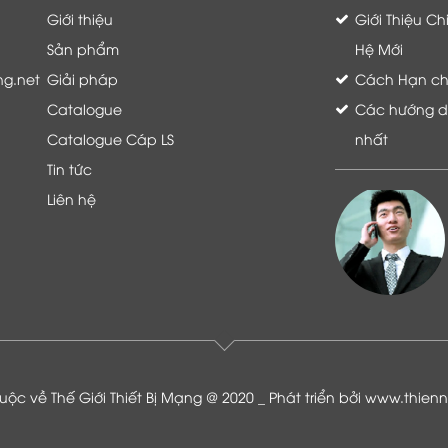
Giới thiệu
Giới Thiệu C
Sản phẩm
Hệ Mới
ng.net
Giải pháp
Cách Hạn chế 
Catalogue
Các hướng dẫ
Catalogue Cáp LS
nhất
Tin tức
Liên hệ
Là khách hàng đang sử dụng dịch vụ của
Thế giới thiết bị mạng, tôi hoàn toàn yên
tâm và tin tưởng đội ngũ kỹ thuật, chăm
sóc khách hàng luôn hỗ trợ khách hàng
nhiệt tình
ộc về Thế Giới Thiết Bị Mạng @ 2020 _ Phát triển bởi
www.thien