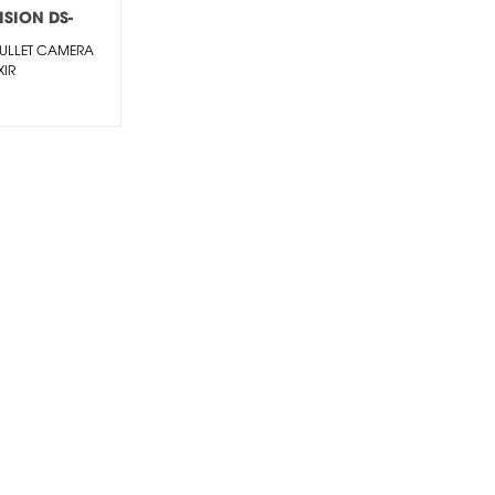
ISION DS-
025FHWD-I
BULLET CAMERA
XIR
/60FPS(1920×1080)