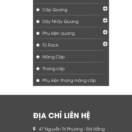
Cáp Quang
Dây Nhảy Quang
Phụ kiện quang
Tủ Rack
Máng Cáp
Thang cáp
Phụ kiện thang máng cáp
ĐỊA CHỈ LIÊN HỆ
47 Nguyễn Tri Phương - Đà Nẵng