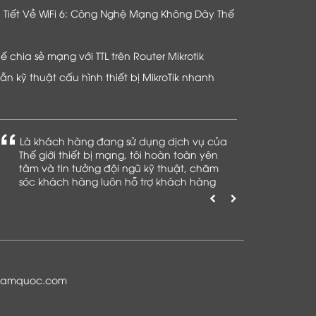
hi Tiết Về WiFi 6: Công Nghệ Mạng Không Dây Thế
chia sẻ mạng với TTL trên Router Mikrotik
n kỹ thuật cấu hình thiết bị MikroTik nhanh
Là khách hàng đang sử dụng dịch vụ của
Thế giới thiết bị mạng, tôi hoàn toàn yên
tâm và tin tưởng đội ngũ kỹ thuật, chăm
sóc khách hàng luôn hỗ trợ khách hàng
nhiệt tình
namquoc.com