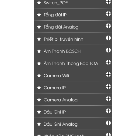
Switch_POE
Tổng đài IP
Tổng đài Analog
Thiết bị truyền hình
Âm Thanh BOSCH
Âm Thanh Thông Báo TOA
Camera Wifi
Camera IP
Camera Analog
Đầu Ghi IP
Đầu Ghi Analog
Khóa cửa PHGLock