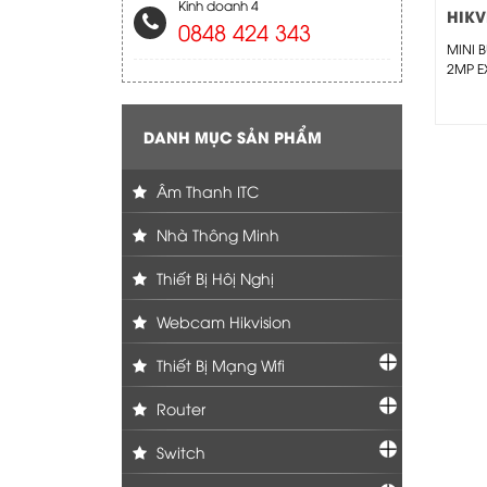
Kinh doanh 4
HIKV
0848 424 343
2CD2
MINI 
2MP E
50FPS
Mã:
DANH MỤC SẢN PHẨM
Âm Thanh ITC
Nhà Thông Minh
Thiết Bị Hôị Nghị
Webcam Hikvision
Thiết Bị Mạng Wifi
Router
Switch