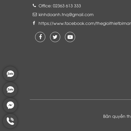
Office: 02363 613 333
kinhdoanh.tnq@gmail.com
https://www.facebook.com/thegioithietbima
Là khách hàng đang sử dụng dịch vụ của
Thế giới thiết bị mạng, tôi hoàn toàn yên
tâm và tin tưởng đội ngũ kỹ thuật, chăm
sóc khách hàng luôn hỗ trợ khách hàng
nhiệt tình
Bản quyền thu