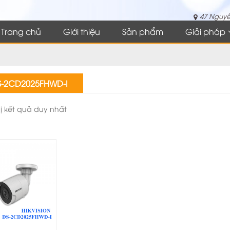
47 Nguyễ
Trang chủ
Giới thiệu
Sản phẩm
Giải pháp
S-2CD2025FHWD-I
hị kết quả duy nhất