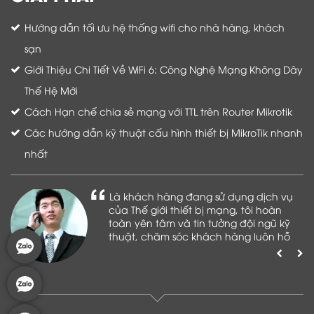
Hướng dẫn tối ưu hệ thống wifi cho nhà hàng, khách
sạn
Giới Thiệu Chi Tiết Về WiFi 6: Công Nghệ Mạng Không Dây
Thế Hệ Mới
Cách Hạn chế chia sẻ mạng với TTL trên Router Mikrotik
Các hướng dẫn kỹ thuật cấu hình thiết bị MikroTik nhanh
nhất
Là khách hàng đang sử dụng dịch vụ
của Thế giới thiết bị mạng, tôi hoàn
toàn yên tâm và tin tưởng đội ngũ kỹ
thuật, chăm sóc khách hàng luôn hỗ
trợ khách hàng nhiệt tình