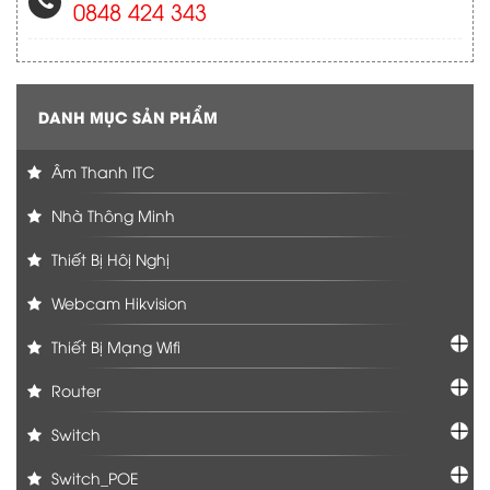
0848 424 343
DANH MỤC SẢN PHẨM
Âm Thanh ITC
Nhà Thông Minh
Thiết Bị Hôị Nghị
Webcam Hikvision
Thiết Bị Mạng Wifi
Router
Switch
Switch_POE