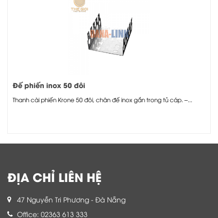
Đế phiến inox 50 đôi
Thanh cài phiến Krone 50 đôi, chân đế inox gắn trong tủ cáp. –...
ĐỊA CHỈ LIÊN HỆ
47 Nguyễn Tri Phương - Đà Nẵng
Office: 02363 613 333