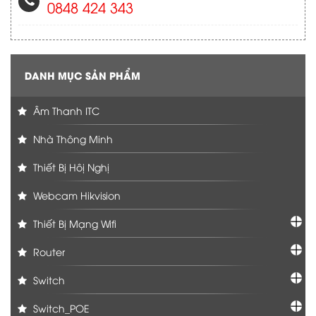
0848 424 343
DANH MỤC SẢN PHẨM
Âm Thanh ITC
Nhà Thông Minh
Thiết Bị Hôị Nghị
Webcam Hikvision
Thiết Bị Mạng Wifi
Router
Switch
Switch_POE