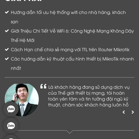
Hướng dẫn tối ưu hệ thống wifi cho nhà hàng, khách
sạn
Giới Thiệu Chi Tiết Về WiFi 6: Công Nghệ Mạng Không Dây
Thế Hệ Mới
Cách Hạn chế chia sẻ mạng với TTL trên Router Mikrotik
Các hướng dẫn kỹ thuật cấu hình thiết bị MikroTik nhanh
nhất
Là khách hàng đang sử dụng dịch vụ
của Thế giới thiết bị mạng, tôi hoàn
toàn yên tâm và tin tưởng đội ngũ kỹ
thuật, chăm sóc khách hàng luôn hỗ
trợ khách hàng nhiệt tình