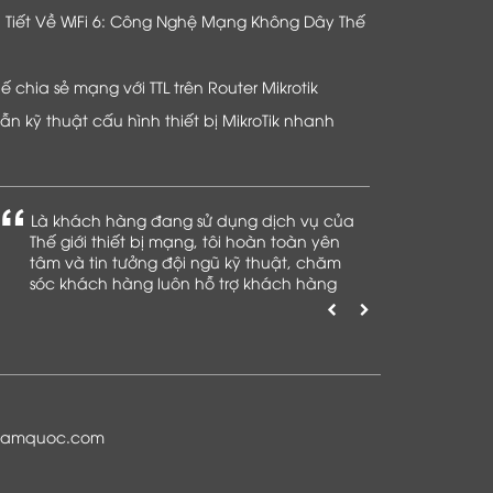
hi Tiết Về WiFi 6: Công Nghệ Mạng Không Dây Thế
chia sẻ mạng với TTL trên Router Mikrotik
n kỹ thuật cấu hình thiết bị MikroTik nhanh
Là khách hàng đang sử dụng dịch vụ của
Thế giới thiết bị mạng, tôi hoàn toàn yên
tâm và tin tưởng đội ngũ kỹ thuật, chăm
sóc khách hàng luôn hỗ trợ khách hàng
nhiệt tình
namquoc.com