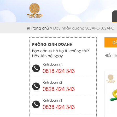
Trang chủ
Dây nhảy quang SC/APC-LC/APC
D
PHÒNG KINH DOANH
Bạn cần sự hỗ trợ từ chúng tôi?
Hiển t
Hãy liên hệ ngay
Kinh doanh 1
0818 424 343
Kinh doanh 2
0828 424 343
Kinh doanh 3
0838 424 343