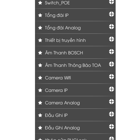
Switch_POE
Tổng đài IP
Tổng đài Analog
Thiết bị truyền hình
Âm Thanh BOSCH
Âm Thanh Thông Báo TOA
Camera Wifi
Camera IP
Camera Analog
Đầu Ghi IP
Đầu Ghi Analog
Khóa cửa PHGLock