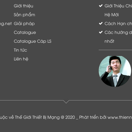
Giới thiệu
Giới Thiệu C
Sản phẩm
Hệ Mới
ng.net
Giải pháp
Cách Hạn chế 
Catalogue
Các hướng dẫ
Catalogue Cáp LS
nhất
Tin tức
Liên hệ
Là khách hàng đang sử dụng dịch vụ của
Thế giới thiết bị mạng, tôi hoàn toàn yên
tâm và tin tưởng đội ngũ kỹ thuật, chăm
sóc khách hàng luôn hỗ trợ khách hàng
nhiệt tình
ộc về Thế Giới Thiết Bị Mạng @ 2020 _ Phát triển bởi
www.thien