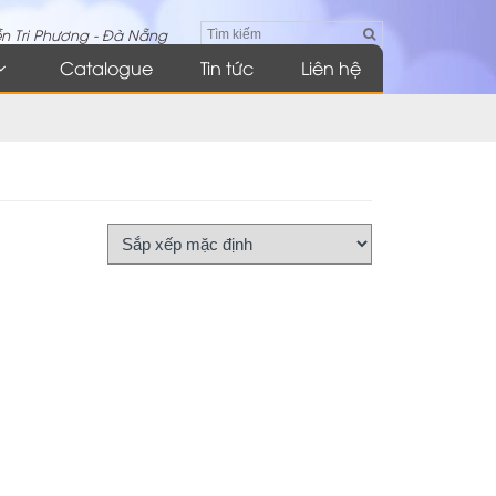
n Tri Phương - Đà Nẵng
Catalogue
Tin tức
Liên hệ