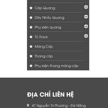
Cáp Quang
Dây Nhảy Quang
Phụ kiện quang
Tủ Rack
Máng Cáp
Thang cáp
Phụ kiện thang máng cáp
ĐỊA CHỈ LIÊN HỆ
47 Nguyễn Tri Phương - Đà Nẵng