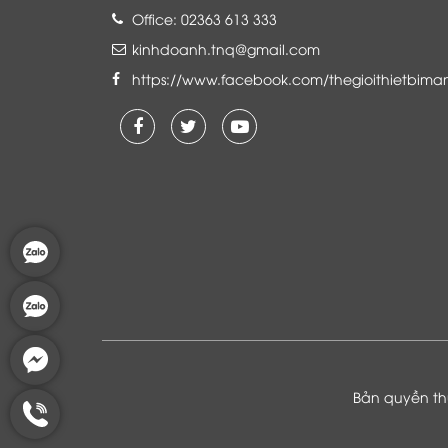
Office: 02363 613 333
kinhdoanh.tnq@gmail.com
https://www.facebook.com/thegioithietbima
Là khách hàng đang sử dụng dịch vụ của
Thế giới thiết bị mạng, tôi hoàn toàn yên
tâm và tin tưởng đội ngũ kỹ thuật, chăm
sóc khách hàng luôn hỗ trợ khách hàng
nhiệt tình
Bản quyền thu