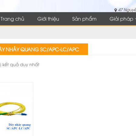
47 Nguyễ
Trang chủ
Giới thiệu
Sản phẩm
Giải pháp
ÂY NHẢY QUANG SC/APC-LC/APC
hị kết quả duy nhất